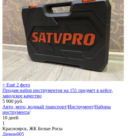
+ Ещё 2 фото
Продам набор инструментов на 151 предмет в кейсе,
заводское качество
5 900
руб.
Авто, мото, водный транспорт
/
Инструмент
/
Наборы
инструмента
/
10 дней
1
Красноярск, ЖК Белые Росы
Димон005