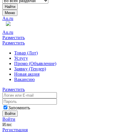
Найти
Меню
Au.ru
Au.ru
Разместить
Разместить
Товар (Лот)
Услугу
Промо (Объявление)
Заявку (Тендер)
Новая акция
Вакансию
Разместить
Запомнить
Войти
Войти
Или:
Регистрация