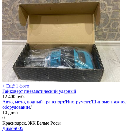
+ Ещё 1 фото
Гайковерт пневматический ударный
12 400
руб.
Авто, мото, водный транспорт
/
Инструмент
/
Шиномонтажное
оборудование
/
10 дней
0
Красноярск, ЖК Белые Росы
Димон005