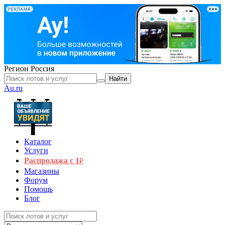
РЕКЛАМА
Регион
Россия
Найти
Au.ru
Каталог
Услуги
Распродажа с 1
₽
Магазины
Форум
Помощь
Блог