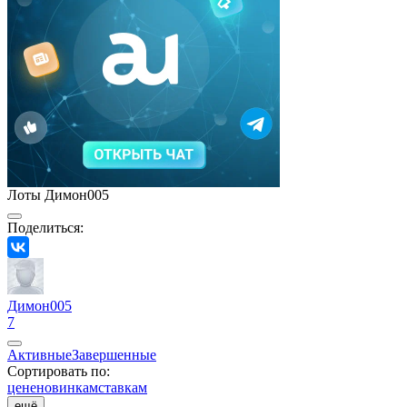
Лоты Димон005
Поделиться:
Димон005
7
Активные
Завершенные
Сортировать по:
цене
новинкам
ставкам
ещё