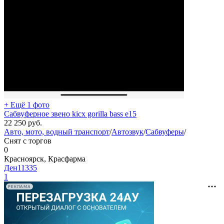
+ Ещё 1 фото
Сабвуферное звено kicx gorilla bass e15
22 250
руб.
Авто, мото, водный транспорт
/
Автозвук
/
Сабвуферы
/
Снят с торгов
0
Красноярск, Красфарма
Ден11335
1
РЕКЛАМА