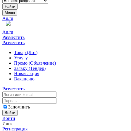
Найти
Меню
Au.ru
Au.ru
Разместить
Разместить
Товар (Лот)
Услугу
Промо (Объявление)
Заявку (Тендер)
Новая акция
Вакансию
Разместить
Запомнить
Войти
Войти
Или:
Регистрация