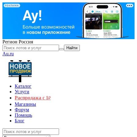
РЕКЛАМА
Регион
Россия
Найти
Au.ru
Каталог
Услуги
Распродажа с 1
₽
Магазины
Форум
Помощь
Блог