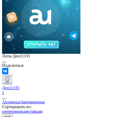
Лоты Ден11335
Поделиться:
Ден11335
1
Активные
Завершенные
Сортировать по:
цене
новинкам
ставкам
ещё