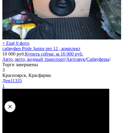
+ Ещё 0 фото
сабвуфер Pride Junior pro 12 , комплект
10 000
руб.
Купить сейчас за
16 000
руб.
Авто, мото, водный транспорт
/
Автозвук
/
Сабвуферы
/
Торги завершены
3
Красноярск, Красфарма
Ден11335
1