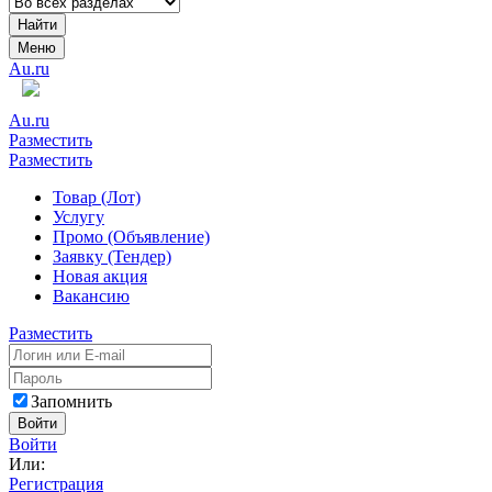
Найти
Меню
Au.ru
Au.ru
Разместить
Разместить
Товар (Лот)
Услугу
Промо (Объявление)
Заявку (Тендер)
Новая акция
Вакансию
Разместить
Запомнить
Войти
Войти
Или:
Регистрация