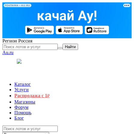
РЕКЛАМА • AU.RU
Регион
Россия
Найти
Au.ru
Каталог
Услуги
Распродажа с 1
₽
Магазины
Форум
Помощь
Блог