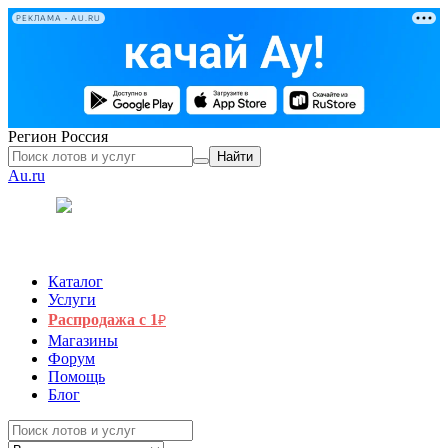
РЕКЛАМА • AU.RU
Регион
Россия
Найти
Au.ru
Каталог
Услуги
Распродажа с 1
₽
Магазины
Форум
Помощь
Блог