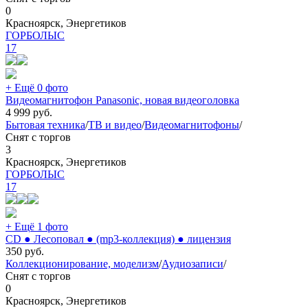
0
Красноярск, Энергетиков
ГОРБОЛЫС
17
+ Ещё 0 фото
Видеомагнитофон Panasonic, новая видеоголовка
4 999
руб.
Бытовая техника
/
ТВ и видео
/
Видеомагнитофоны
/
Снят с торгов
3
Красноярск, Энергетиков
ГОРБОЛЫС
17
+ Ещё 1 фото
CD ● Лесоповал ● (mp3-коллекция) ● лицензия
350
руб.
Коллекционирование, моделизм
/
Аудиозаписи
/
Снят с торгов
0
Красноярск, Энергетиков