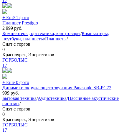
17
+ Ещё 1 фото
Планшет Prestigio
2 999
руб.
Компьютеры, оргтехника, канцтовары
/
Компьютеры,
ноутбуки, планшеты
/
Планшеты
/
Снят с торгов
0
Красноярск, Энергетиков
ГОРБОЛЫС
17
+ Ещё 0 фото
Динамики окружающего звучания Panasonic SB-PC72
999
руб.
Бытовая техника
/
Аудиотехника
/
Пассивные акустические
системы
/
Снят с торгов
0
Красноярск, Энергетиков
ГОРБОЛЫС
17