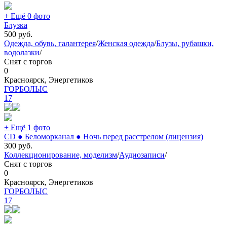
+ Ещё 0 фото
Блузка
500
руб.
Одежда, обувь, галантерея
/
Женская одежда
/
Блузы, рубашки,
водолазки
/
Снят с торгов
0
Красноярск, Энергетиков
ГОРБОЛЫС
17
+ Ещё 1 фото
CD ● Беломорканал ● Ночь перед расстрелом (лицензия)
300
руб.
Коллекционирование, моделизм
/
Аудиозаписи
/
Снят с торгов
0
Красноярск, Энергетиков
ГОРБОЛЫС
17