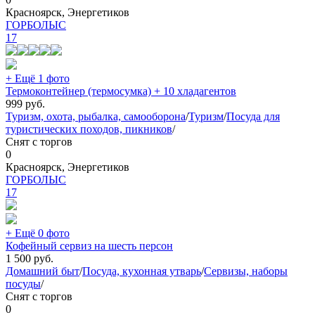
Красноярск, Энергетиков
ГОРБОЛЫС
17
+ Ещё 1 фото
Термоконтейнер (термосумка) + 10 хладагентов
999
руб.
Туризм, охота, рыбалка, самооборона
/
Туризм
/
Посуда для
туристических походов, пикников
/
Снят с торгов
0
Красноярск, Энергетиков
ГОРБОЛЫС
17
+ Ещё 0 фото
Кофейный сервиз на шесть персон
1 500
руб.
Домашний быт
/
Посуда, кухонная утварь
/
Сервизы, наборы
посуды
/
Снят с торгов
0