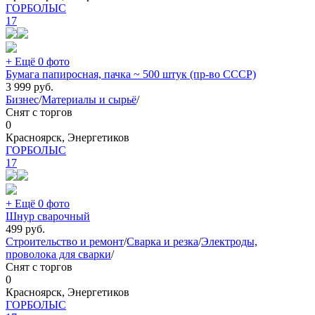
ГОРБОЛЫС
17
+ Ещё 0 фото
Бумага папиросная, пачка ~ 500 штук (пр-во СССР)
3 999
руб.
Бизнес
/
Материалы и сырьё
/
Снят с торгов
0
Красноярск, Энергетиков
ГОРБОЛЫС
17
+ Ещё 0 фото
Шнур сварочный
499
руб.
Строительство и ремонт
/
Сварка и резка
/
Электроды,
проволока для сварки
/
Снят с торгов
0
Красноярск, Энергетиков
ГОРБОЛЫС