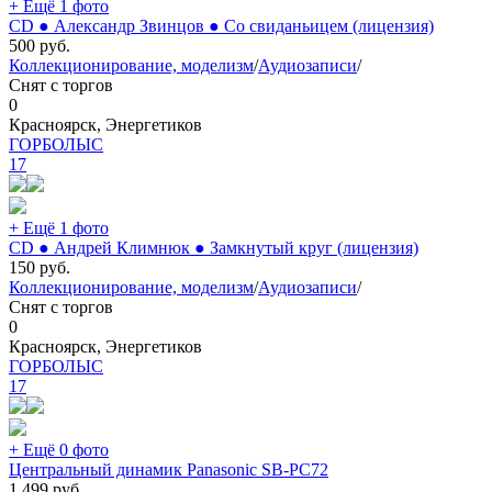
+ Ещё 1 фото
CD ● Александр Звинцов ● Со свиданьицем (лицензия)
500
руб.
Коллекционирование, моделизм
/
Аудиозаписи
/
Снят с торгов
0
Красноярск, Энергетиков
ГОРБОЛЫС
17
+ Ещё 1 фото
CD ● Андрей Климнюк ● Замкнутый круг (лицензия)
150
руб.
Коллекционирование, моделизм
/
Аудиозаписи
/
Снят с торгов
0
Красноярск, Энергетиков
ГОРБОЛЫС
17
+ Ещё 0 фото
Центральный динамик Panasonic SB-PC72
1 499
руб.