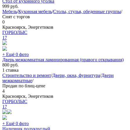
Стол от кухонного уголка
999
руб.
Мебель
/
Кухонная мебель
/
Столы, стулья, обеденные группы
/
Снят с торгов
0
Красноярск, Энергетиков
ГОРБОЛЫС
17
+ Ещё 0 фото
Дверь межкомнатная ламинированная (правого открывания)
800
руб.
1 ставка
Строительство и ремонт
/
Двери, окна, фурнитура
/
Двери
межкомнатные
/
Продан по блиц-цене
4
Красноярск, Энергетиков
ГОРБОЛЫС
17
+ Ещё 0 фото
Наличник полукруглый