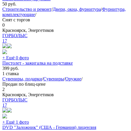
50
руб.
Строительство и ремонт
/
Двери, окна, фурнитура
/
Фурнитура,
комплектующие
/
Снят с торгов
0
Красноярск, Энергетиков
ГОРБОЛЫС
17
+ Ещё 0 фото
Пистолет - зажигалка на подставке
399
руб.
1 ставка
Сувениры, подарки
/
Сувениры
/
Оружие
/
Продан по блиц-цене
2
Красноярск, Энергетиков
ГОРБОЛЫС
17
+ Ещё 1 фото
DVD "Заложник" (США - Германия) лицензия