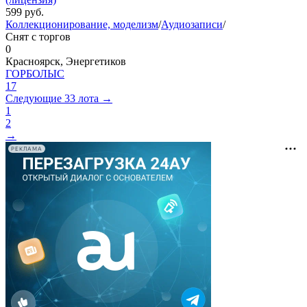
599
руб.
Коллекционирование, моделизм
/
Аудиозаписи
/
Снят с торгов
0
Красноярск, Энергетиков
ГОРБОЛЫС
17
Следующие 33 лота →
1
2
→
РЕКЛАМА