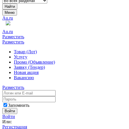
Найти
Меню
Au.ru
Au.ru
Разместить
Разместить
Товар (Лот)
Услугу
Промо (Объявление)
Заявку (Тендер)
Новая акция
Вакансию
Разместить
Запомнить
Войти
Войти
Или:
Регистрация