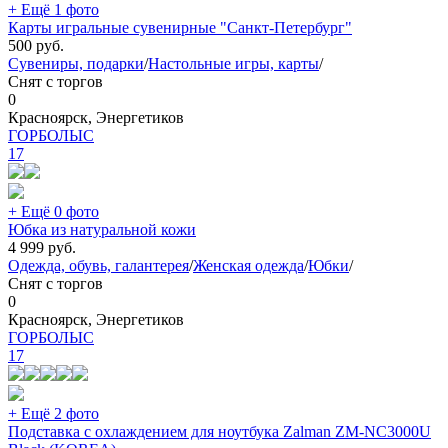
+ Ещё 1 фото
Карты игральные сувенирные "Санкт-Петербург"
500
руб.
Сувениры, подарки
/
Настольные игры, карты
/
Снят с торгов
0
Красноярск, Энергетиков
ГОРБОЛЫС
17
+ Ещё 0 фото
Юбка из натуральной кожи
4 999
руб.
Одежда, обувь, галантерея
/
Женская одежда
/
Юбки
/
Снят с торгов
0
Красноярск, Энергетиков
ГОРБОЛЫС
17
+ Ещё 2 фото
Подставка с охлаждением для ноутбука Zalman ZM-NC3000U