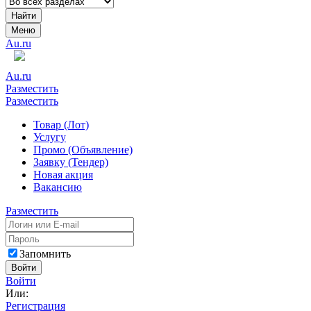
Найти
Меню
Au.ru
Au.ru
Разместить
Разместить
Товар (Лот)
Услугу
Промо (Объявление)
Заявку (Тендер)
Новая акция
Вакансию
Разместить
Запомнить
Войти
Войти
Или:
Регистрация