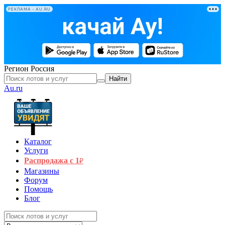
РЕКЛАМА • AU.RU
Регион
Россия
Найти
Au.ru
Каталог
Услуги
Распродажа с 1
₽
Магазины
Форум
Помощь
Блог