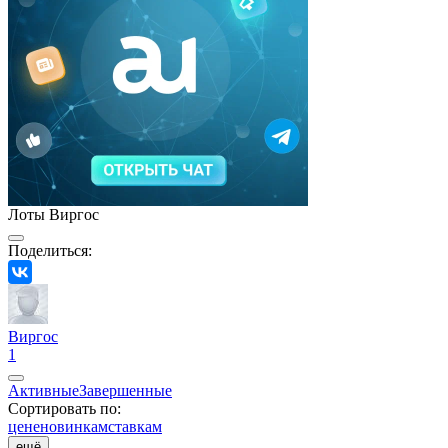
Лоты Виргос
Поделиться:
Виргос
1
Активные
Завершенные
Сортировать по:
цене
новинкам
ставкам
ещё