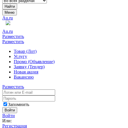
Найти
Меню
Au.ru
Au.ru
Разместить
Разместить
Товар (Лот)
Услугу
Промо (Объявление)
Заявку (Тендер)
Новая акция
Вакансию
Разместить
Запомнить
Войти
Войти
Или:
Регистрация