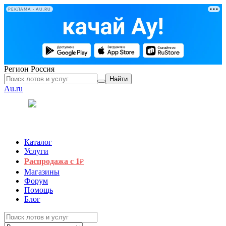
РЕКЛАМА • AU.RU
Регион
Россия
Найти
Au.ru
Каталог
Услуги
Распродажа с 1
₽
Магазины
Форум
Помощь
Блог