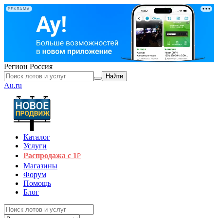
РЕКЛАМА
Регион
Россия
Найти
Au.ru
Каталог
Услуги
Распродажа с 1
₽
Магазины
Форум
Помощь
Блог