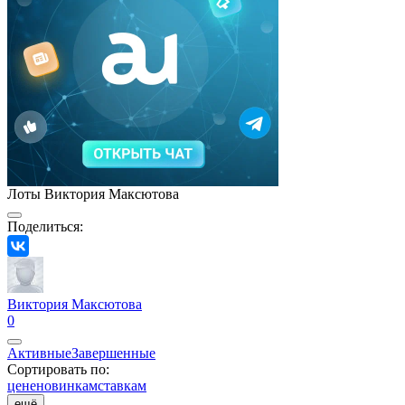
Лоты Виктория Максютова
Поделиться:
Виктория Максютова
0
Активные
Завершенные
Сортировать по:
цене
новинкам
ставкам
ещё