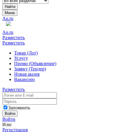
Найти
Меню
Au.ru
Au.ru
Разместить
Разместить
Товар (Лот)
Услугу
Промо (Объявление)
Заявку (Тендер)
Новая акция
Вакансию
Разместить
Запомнить
Войти
Войти
Или:
Регистрация