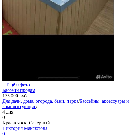
+ Ещё 0 фото
Бассейн продам
175 000
руб.
Для дачи, дома, огорода, бани, парка
/
Бассейны, аксессуары и
комплектующие
/
4 дня
0
Красноярск, Северный
Виктория Максютова
0