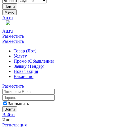
Найти
Меню
Au.ru
Au.ru
Разместить
Разместить
Товар (Лот)
Услугу
Промо (Объявление)
Заявку (Тендер)
Новая акция
Вакансию
Разместить
Запомнить
Войти
Войти
Или:
Регистрация