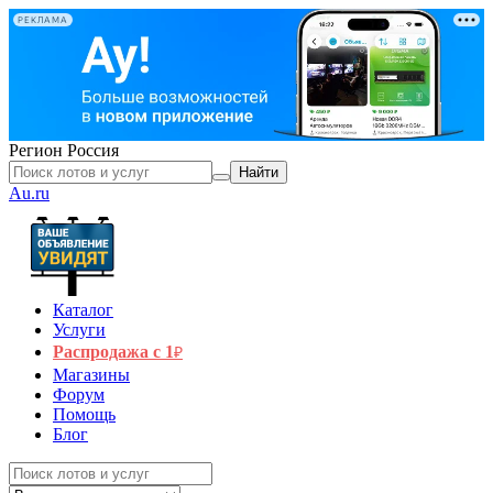
РЕКЛАМА
Регион
Россия
Найти
Au.ru
Каталог
Услуги
Распродажа с 1
₽
Магазины
Форум
Помощь
Блог