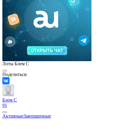
Лоты Блем С
Поделиться:
Блем С
91
Активные
Завершенные