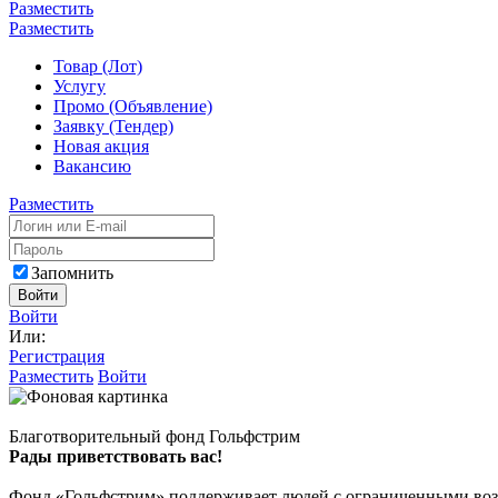
Разместить
Разместить
Товар (Лот)
Услугу
Промо (Объявление)
Заявку (Тендер)
Новая акция
Вакансию
Разместить
Запомнить
Войти
Войти
Или:
Регистрация
Разместить
Войти
Благотворительный фонд Гольфстрим
Рады приветствовать вас!
Фонд «Гольфстрим» поддерживает людей с ограниченными возмо