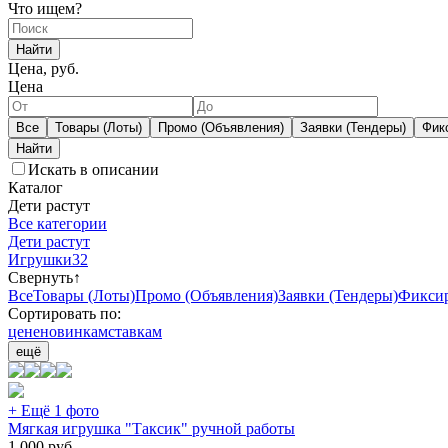
Что ищем?
Найти
Цена, руб.
Цена
Все
Товары (Лоты)
Промо (Объявления)
Заявки (Тендеры)
Фик
Искать в описании
Каталог
Дети растут
Все категории
Дети растут
Игрушки
32
Свернуть
↑
Все
Товары (Лоты)
Промо (Объявления)
Заявки (Тендеры)
Фиксир
Сортировать по:
цене
новинкам
ставкам
ещё
+ Ещё 1 фото
Мягкая игрушка "Таксик" ручной работы
1 000
руб.