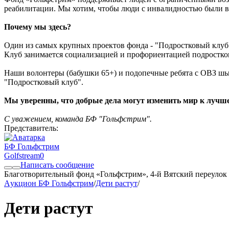
реабилитации. Мы хотим, чтобы люди с инвалидностью были в
Почему мы здесь?
Один из самых крупных проектов фонда - "Подростковый клуб
Клуб занимается социализацией и профориентацией подростков 
Наши волонтеры (бабушки 65+) и подопечные ребята с ОВЗ шь
"Подростковый клуб".
Мы уверенны, что добрые дела могут изменить мир к лучш
С уважением, команда БФ "Гольфстрим".
Представитель:
БФ Гольфстрим
Golfstream
0
Написать сообщение
Благотворительный фонд «Гольфстрим», 4-й Вятский переулок 
Aукцион БФ Гольфстрим
/
Дети растут
/
Дети растут