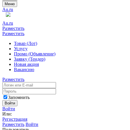
Меню
Au.ru
Au.ru
Разместить
Разместить
Товар (Лот)
Услугу
Промо (Объявление)
Заявку (Тендер)
Новая акция
Вакансию
Разместить
Запомнить
Войти
Войти
Или:
Регистрация
Разместить
Войти
Пользователь