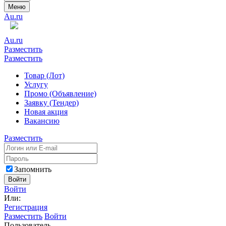
Меню
Au.ru
Au.ru
Разместить
Разместить
Товар (Лот)
Услугу
Промо (Объявление)
Заявку (Тендер)
Новая акция
Вакансию
Разместить
Запомнить
Войти
Войти
Или:
Регистрация
Разместить
Войти
Пользователь