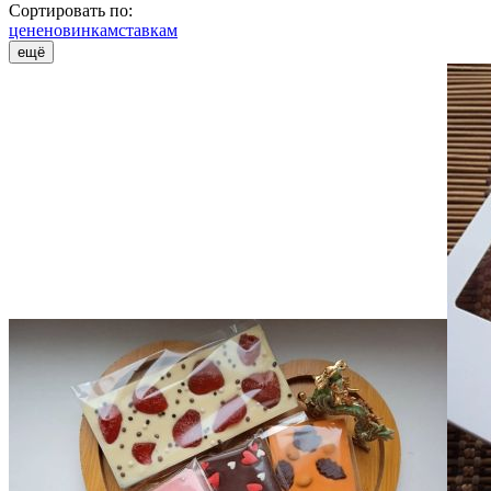
Сортировать по:
цене
новинкам
ставкам
ещё