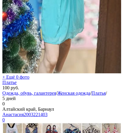
+ Ещё 0 фото
Платье
100
руб.
Одежда, обувь, галантерея
/
Женская одежда
/
Платья
/
5 дней
0
Алтайский край, Барнаул
Анастасия2003221403
0