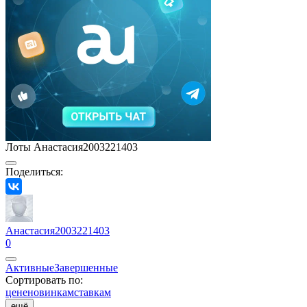
Лоты Анастасия2003221403
Поделиться:
Анастасия2003221403
0
Активные
Завершенные
Сортировать по:
цене
новинкам
ставкам
ещё