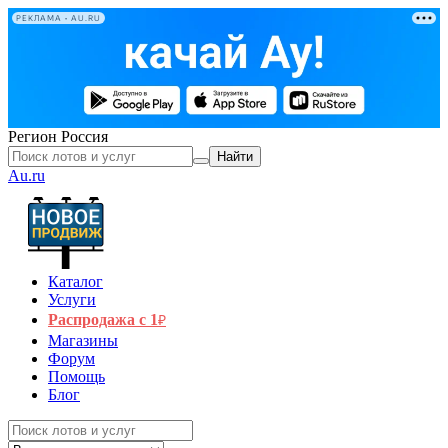
РЕКЛАМА • AU.RU
Регион
Россия
Найти
Au.ru
Каталог
Услуги
Распродажа с 1
₽
Магазины
Форум
Помощь
Блог