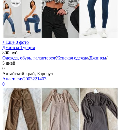
+ Ещё 0 фото
Джинсы Турция
800
руб.
Одежда, обувь, галантерея
/
Женская одежда
/
Джинсы
/
5 дней
0
Алтайский край, Барнаул
Анастасия2003221403
0