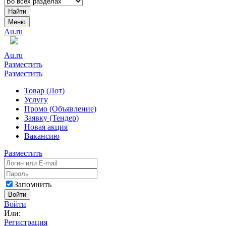
Найти
Меню
Au.ru
Au.ru
Разместить
Разместить
Товар (Лот)
Услугу
Промо (Объявление)
Заявку (Тендер)
Новая акция
Вакансию
Разместить
Запомнить
Войти
Войти
Или:
Регистрация