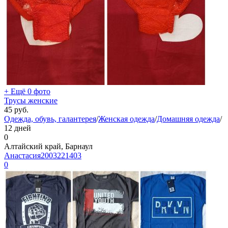
+ Ещё 0 фото
Трусы женские
45
руб.
Одежда, обувь, галантерея
/
Женская одежда
/
Домашняя одежда
/
12 дней
0
Алтайский край, Барнаул
Анастасия2003221403
0