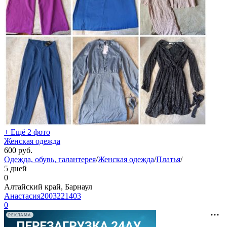
+ Ещё 2 фото
Женская одежда
600
руб.
Одежда, обувь, галантерея
/
Женская одежда
/
Платья
/
5 дней
0
Алтайский край, Барнаул
Анастасия2003221403
0
РЕКЛАМА