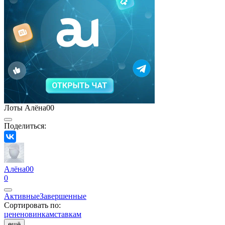
Лоты Алёна00
Поделиться:
Алёна00
0
Активные
Завершенные
Сортировать по:
цене
новинкам
ставкам
ещё