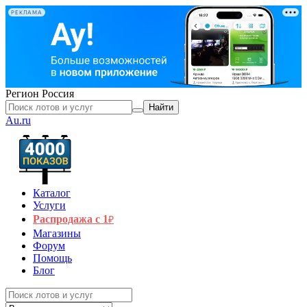
РЕКЛАМА
Регион
Россия
Найти
Au.ru
Каталог
Услуги
Распродажа с 1
₽
Магазины
Форум
Помощь
Блог