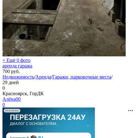
+ Ещё 0 фото
аренда гаража
700
руб.
Недвижимость
/
Аренда
/
Гаражи, парковочные места
/
29 дней
0
Красноярск, ГорДК
Алёна00
0
РЕКЛАМА