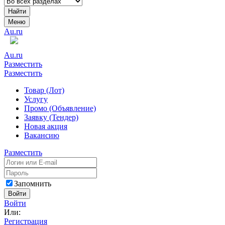
Найти
Меню
Au.ru
Au.ru
Разместить
Разместить
Товар (Лот)
Услугу
Промо (Объявление)
Заявку (Тендер)
Новая акция
Вакансию
Разместить
Запомнить
Войти
Войти
Или:
Регистрация