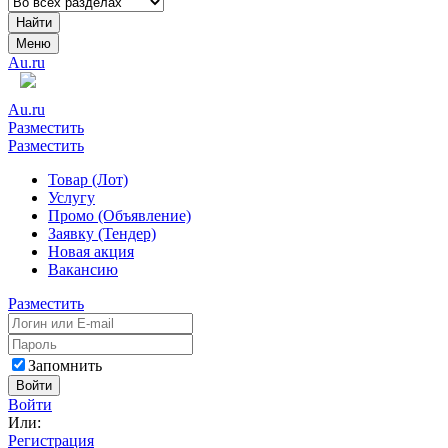
Найти
Меню
Au.ru
Au.ru
Разместить
Разместить
Товар (Лот)
Услугу
Промо (Объявление)
Заявку (Тендер)
Новая акция
Вакансию
Разместить
Запомнить
Войти
Войти
Или:
Регистрация