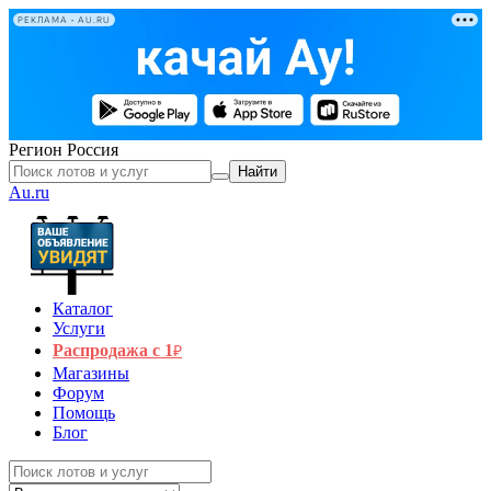
РЕКЛАМА • AU.RU
Регион
Россия
Найти
Au.ru
Каталог
Услуги
Распродажа с 1
₽
Магазины
Форум
Помощь
Блог