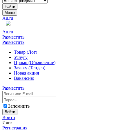
Найти
Меню
Au.ru
Au.ru
Разместить
Разместить
Товар (Лот)
Услугу
Промо (Объявление)
Заявку (Тендер)
Новая акция
Вакансию
Разместить
Запомнить
Войти
Войти
Или:
Регистрация