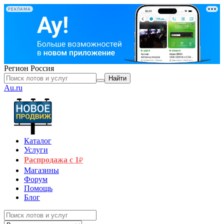
РЕКЛАМА
Регион
Россия
Найти
Au.ru
Каталог
Услуги
Распродажа с 1
₽
Магазины
Форум
Помощь
Блог