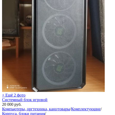
+ Ещё 2 фото
Системный блок игровой
20 000
руб.
Компьютеры, оргтехника, канцтовары
/
Комплектующие
/
Корпуса, блоки питания
/