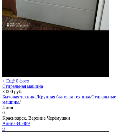
+ Ещё 0 фото
Стиральная машина
3 000
руб.
Бытовая техника
/
Крупная бытовая техника
/
Стиральные
машины
/
4 дня
0
Красноярск, Верхние Черёмушки
Алина345489
0