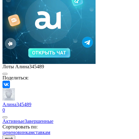
Лоты Алина345489
Поделиться:
Алина345489
0
Активные
Завершенные
Сортировать по:
цене
новинкам
ставкам
ещё