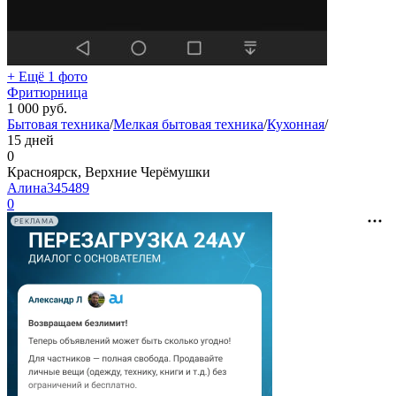
+ Ещё 1 фото
Фритюрница
1 000
руб.
Бытовая техника
/
Мелкая бытовая техника
/
Кухонная
/
15 дней
0
Красноярск, Верхние Черёмушки
Алина345489
0
РЕКЛАМА