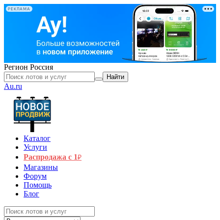
РЕКЛАМА
Регион
Россия
Найти
Au.ru
Каталог
Услуги
Распродажа с 1
₽
Магазины
Форум
Помощь
Блог