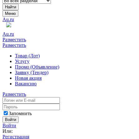
Найти
Меню
Au.ru
Au.ru
Разместить
Разместить
Товар (Лот)
Услугу
Промо (Объявление)
Заявку (Тендер)
Новая акция
Вакансию
Разместить
Запомнить
Войти
Войти
Или:
Регистрация