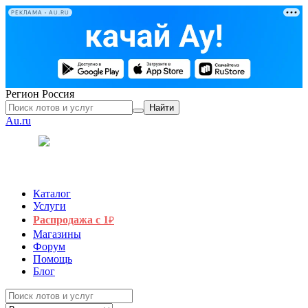
РЕКЛАМА • AU.RU
Регион
Россия
Найти
Au.ru
Каталог
Услуги
Распродажа с 1
₽
Магазины
Форум
Помощь
Блог