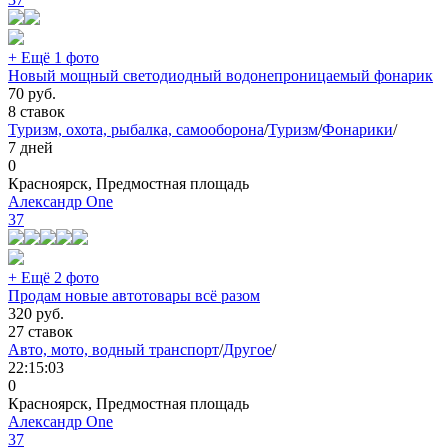
+ Ещё 1 фото
Новый мощный светодиодный водонепроницаемый фонарик
70
руб.
8 ставок
Туризм, охота, рыбалка, самооборона
/
Туризм
/
Фонарики
/
7 дней
0
Красноярск, Предмостная площадь
Александр One
37
+ Ещё 2 фото
Продам новые автотовары всё разом
320
руб.
27 ставок
Авто, мото, водный транспорт
/
Другое
/
22:15:03
0
Красноярск, Предмостная площадь
Александр One
37