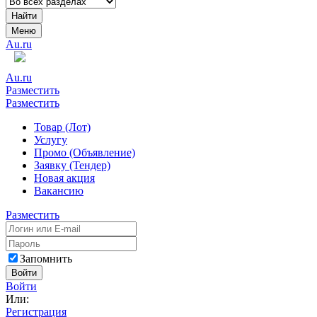
Найти
Меню
Au.ru
Au.ru
Разместить
Разместить
Товар (Лот)
Услугу
Промо (Объявление)
Заявку (Тендер)
Новая акция
Вакансию
Разместить
Запомнить
Войти
Войти
Или:
Регистрация