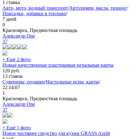
1 ставка
Авто, мото, водный транспорт
/
Автохимия, масла, тюнинг
/
Присадки, добавки в топливо
/
7 дней
0
Красноярск, Предмостная площадь
Александр One
37
+ Ещё 2 фото
Новые качественные пластиковые игральные карты
120
руб.
13 ставок
Сувениры, подарки
/
Настольные игры, карты
/
22:14:07
1
Красноярск, Предмостная площадь
Александр One
37
+ Ещё 1 фото
Новое чистящее средство для кухни GRASS Azelit
6
руб.