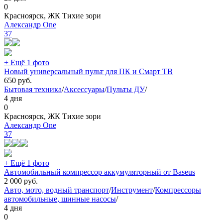
0
Красноярск, ЖК Тихие зори
Александр One
37
+ Ещё 1 фото
Новый универсальный пульт для ПК и Смарт ТВ
650
руб.
Бытовая техника
/
Аксессуары
/
Пульты ДУ
/
4 дня
0
Красноярск, ЖК Тихие зори
Александр One
37
+ Ещё 1 фото
Автомобильный компрессор аккумуляторный от Baseus
2 000
руб.
Авто, мото, водный транспорт
/
Инструмент
/
Компрессоры
автомобильные, шинные насосы
/
4 дня
0