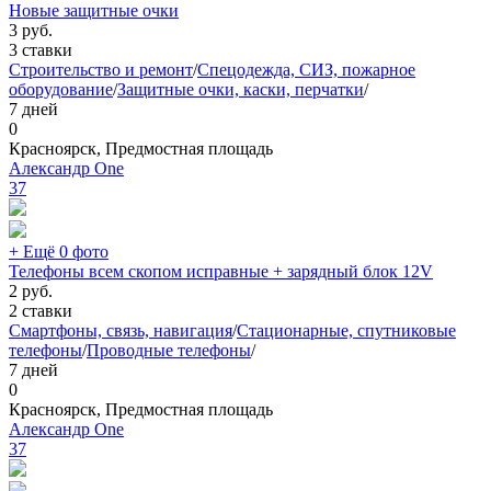
Новые защитные очки
3
руб.
3 ставки
Строительство и ремонт
/
Спецодежда, СИЗ, пожарное
оборудование
/
Защитные очки, каски, перчатки
/
7 дней
0
Красноярск, Предмостная площадь
Александр One
37
+ Ещё 0 фото
Телефоны всем скопом исправные + зарядный блок 12V
2
руб.
2 ставки
Смартфоны, связь, навигация
/
Стационарные, спутниковые
телефоны
/
Проводные телефоны
/
7 дней
0
Красноярск, Предмостная площадь
Александр One
37