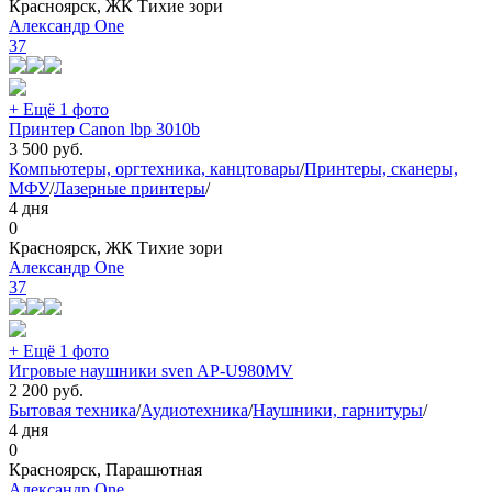
Красноярск, ЖК Тихие зори
Александр One
37
+ Ещё 1 фото
Принтер Canon lbp 3010b
3 500
руб.
Компьютеры, оргтехника, канцтовары
/
Принтеры, сканеры,
МФУ
/
Лазерные принтеры
/
4 дня
0
Красноярск, ЖК Тихие зори
Александр One
37
+ Ещё 1 фото
Игровые наушники sven AP-U980MV
2 200
руб.
Бытовая техника
/
Аудиотехника
/
Наушники, гарнитуры
/
4 дня
0
Красноярск, Парашютная
Александр One