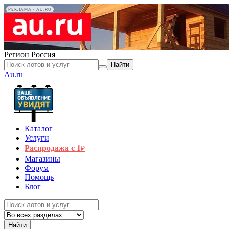
РЕКЛАМА • AU.RU
Регион
Россия
Найти
Au.ru
Каталог
Услуги
Распродажа с 1
₽
Магазины
Форум
Помощь
Блог
Найти