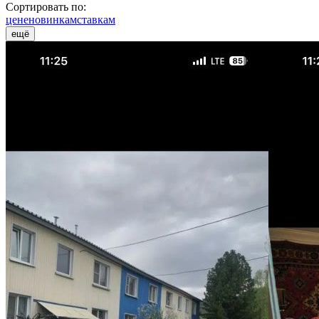
Сортировать по:
цене
новинкам
ставкам
ещё