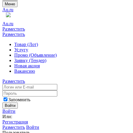
Меню
Au.ru
Au.ru
Разместить
Разместить
Товар (Лот)
Услугу
Промо (Объявление)
Заявку (Тендер)
Новая акция
Вакансию
Разместить
Запомнить
Войти
Войти
Или:
Регистрация
Разместить
Войти
Пользователь