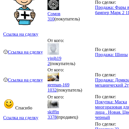
По сделке:
Продажа: Фары 
бампер Марк 2 1
Сомов
310
(покупатель)
Ссылка на сделку
От кого:
По сделке:
🙂
Ссылка на сделку
Продажа: Шины
vjnjh19
2
(покупатель)
От кого:
По сделке:
🙂
Ссылка на сделку
Продажа: Домкр
german-169
механический 2т
1032
(покупатель)
По сделке:
От кого:
Покупка: Маска
многоразовая дл
Спасибо
skiffin
лица . Новая. Цв
3378
(продавец)
черный
Ссылка на сделку
По сделке: