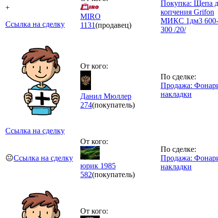
Покупка: Щепа 
+
копчения Grifon
MIRO
МИКС 1дм3 600
Ссылка на сделку
1131
(продавец)
300 /20/
От кого:
По сделке:
Продажа: Фонар
накладки
Данил Мюллер
274
(покупатель)
Ссылка на сделку
От кого:
По сделке:
😐
Ссылка на сделку
Продажа: Фонар
юрик 1985
накладки
582
(покупатель)
От кого: