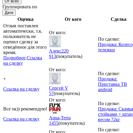
От всех
Группировать по
Дате
Оценка
От кого
Сделка
Отзыв поставлен
автоматически, т.к.
От кого:
пользователь не
По сделке:
оценил сделку за
Продажа: Колесо
отведённое для этого
тележки
Алекс220
время.
913
(покупатель)
Подробнее
.
Ссылка
на сделку
От кого:
По сделке:
+
Продажа:
Приставка ТВ
Сергей V
Ссылка на сделку
android
57
(покупатель)
От кого:
По сделке:
Все ок)) рекомендую!
Продажа: Скамья
стойками + штан
Aqua-Terra
Ссылка на сделку
весом 72кг
1455
(покупатель)
По сделке:
От кого: