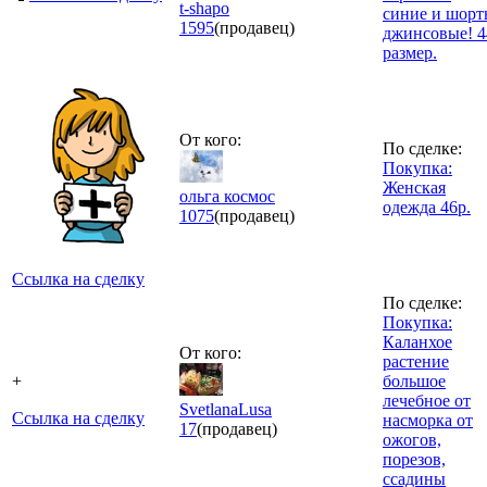
t-shapo
синие и шорт
1595
(продавец)
джинсовые! 4
размер.
От кого:
По сделке:
Покупка:
Женская
ольга космос
одежда 46р.
1075
(продавец)
Ссылка на сделку
По сделке:
Покупка:
Каланхое
От кого:
растение
+
большое
лечебное от
SvetlanaLusa
Ссылка на сделку
насморка от
17
(продавец)
ожогов,
порезов,
ссадины