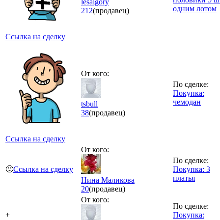
lesaigory
одним лотом
212
(продавец)
Ссылка на сделку
От кого:
По сделке:
Покупка:
чемодан
tsbull
38
(продавец)
Ссылка на сделку
От кого:
По сделке:
🙂
Ссылка на сделку
Покупка: 3
платья
Нина Маликова
20
(продавец)
От кого:
По сделке:
+
Покупка: