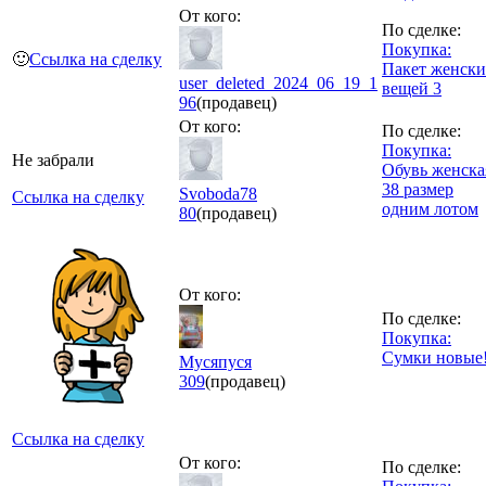
От кого:
По сделке:
Покупка:
🙂
Ссылка на сделку
Пакет женски
user_deleted_2024_06_19_1
вещей 3
96
(продавец)
От кого:
По сделке:
Покупка:
Не забрали
Обувь женска
38 размер
Svoboda78
Ссылка на сделку
одним лотом
80
(продавец)
От кого:
По сделке:
Покупка:
Сумки новые
Мусяпуся
309
(продавец)
Ссылка на сделку
От кого:
По сделке: