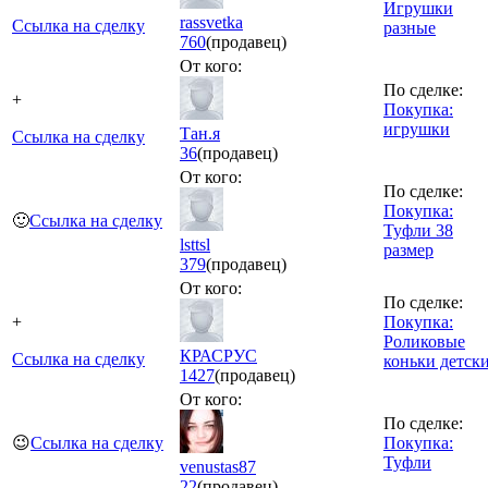
Игрушки
rassvetka
Ссылка на сделку
разные
760
(продавец)
От кого:
По сделке:
+
Покупка:
игрушки
Тан.я
Ссылка на сделку
36
(продавец)
От кого:
По сделке:
Покупка:
🙂
Ссылка на сделку
Туфли 38
lsttsl
размер
379
(продавец)
От кого:
По сделке:
+
Покупка:
Роликовые
КРАСРУС
Ссылка на сделку
коньки детск
1427
(продавец)
От кого:
По сделке:
😉
Ссылка на сделку
Покупка:
Туфли
venustas87
22
(продавец)