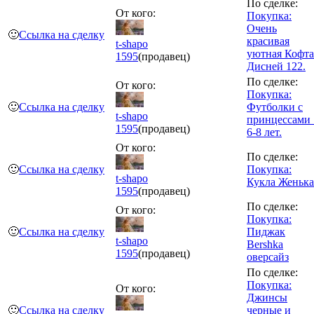
По сделке:
От кого:
Покупка:
Очень
🙂
Ссылка на сделку
красивая
t-shapo
уютная Кофта
1595
(продавец)
Дисней 122.
По сделке:
От кого:
Покупка:
🙂
Ссылка на сделку
Футболки с
t-shapo
принцессами 
1595
(продавец)
6-8 лет.
От кого:
По сделке:
🙂
Ссылка на сделку
Покупка:
t-shapo
Кукла Женька
1595
(продавец)
По сделке:
От кого:
Покупка:
🙂
Ссылка на сделку
Пиджак
t-shapo
Bershka
1595
(продавец)
оверсайз
По сделке:
Покупка:
От кого:
Джинсы
🙂
Ссылка на сделку
черные и