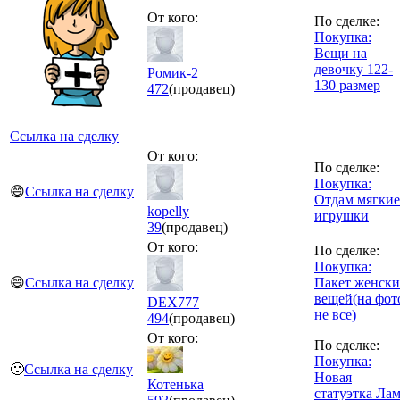
От кого:
По сделке:
Покупка:
Вещи на
девочку 122-
Ромик-2
130 размер
472
(продавец)
Ссылка на сделку
От кого:
По сделке:
Покупка:
😄
Ссылка на сделку
Отдам мягкие
kopelly
игрушки
39
(продавец)
От кого:
По сделке:
Покупка:
😄
Ссылка на сделку
Пакет женски
вещей(на фот
DEX777
не все)
494
(продавец)
От кого:
По сделке:
Покупка:
🙂
Ссылка на сделку
Новая
Котенька
статуэтка Ла