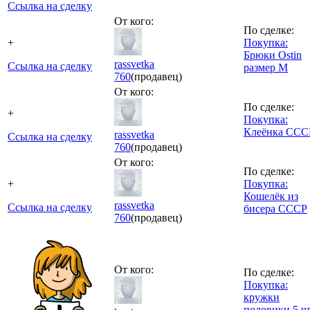
Ссылка на сделку
От кого:
По сделке:
+
Покупка:
Брюки Ostin
rassvetka
Ссылка на сделку
размер М
760
(продавец)
От кого:
По сделке:
+
Покупка:
Клеёнка ССС
rassvetka
Ссылка на сделку
760
(продавец)
От кого:
По сделке:
+
Покупка:
Кошелёк из
rassvetka
Ссылка на сделку
бисера СССР
760
(продавец)
От кого:
По сделке:
Покупка:
кружки
половики 5 ш