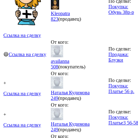
По сделке:
Покупка:
Обувь 38р-р
Kleopatra
823
(продавец)
Ссылка на сделку
От кого:
По сделке:
😄
Ссылка на сделку
Продажа:
Блузки
availanna
508
(покупатель)
От кого:
По сделке:
+
Покупка:
Платье 56 р.
Наталья Кудимова
Ссылка на сделку
249
(продавец)
От кого:
По сделке:
+
Покупка:
Платье3 56-5
Наталья Кудимова
Ссылка на сделку
249
(продавец)
От кого: