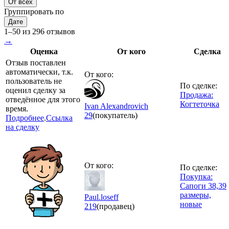
От всех
Группировать по
Дате
1–50 из 296 отзывов
→
Оценка
От кого
Сделка
Отзыв поставлен
автоматически, т.к.
От кого:
пользователь не
По сделке:
оценил сделку за
Продажа:
отведённое для этого
Когтеточка
Ivan Alexandrovich
время.
29
(покупатель)
Подробнее
.
Ссылка
на сделку
От кого:
По сделке:
Покупка:
Сапоги 38,39
размеры,
Paul.loseff
новые
219
(продавец)