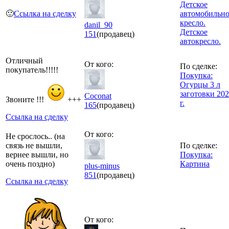
Детское
🙂
Ссылка на сделку
автомобильно
кресло.
danil_90
Детское
151
(продавец)
автокресло.
Отличный
От кого:
По сделке:
покупатель!!!!!
Покупка:
Огурцы 3 л
заготовки 20
Coconat
Звоните !!!
+++
г.
165
(продавец)
Ссылка на сделку
От кого:
Не срослось.. (на
связь не вышли,
По сделке:
вернее вышли, но
Покупка:
очень поздно)
Картина
plus-minus
851
(продавец)
Ссылка на сделку
От кого: