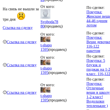
От кого:
По сделке:
На связь не вышли за
Покупка:
Женские вещ
три дня
44-46 одним
Svoboda78
лотом
80
(продавец)
Ссылка на сделку
По сделке:
От кого:
Покупка:
🙂
Ссылка на сделку
Вещи девочк
t-shapo
116-122
1595
(продавец)
пакетом
По сделке:
От кого:
Покупка: 5
🙂
Ссылка на сделку
блузок и
t-shapo
пиджак на 1-
1595
(продавец)
класс. 116-12
По сделке:
Покупка:
От кого:
Отличные
🙂
Ссылка на сделку
вещи в школу
t-shapo
1-2 класс!
1595
(продавец)
Водолазки
тепленькие )