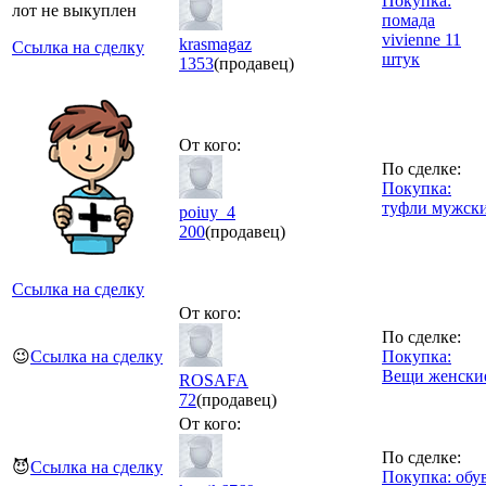
Покупка:
лот не выкуплен
помада
vivienne 11
krasmagaz
Ссылка на сделку
штук
1353
(продавец)
От кого:
По сделке:
Покупка:
туфли мужск
poiuy_4
200
(продавец)
Ссылка на сделку
От кого:
По сделке:
😉
Ссылка на сделку
Покупка:
Вещи женски
ROSAFA
72
(продавец)
От кого:
По сделке:
😈
Ссылка на сделку
Покупка: обу