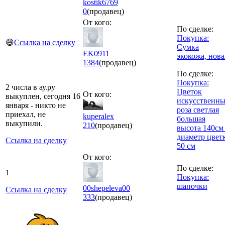
kostik6769
0
(продавец)
От кого:
По сделке:
Покупка:
😄
Ссылка на сделку
Сумка
EK0911
экокожа, нова
1384
(продавец)
По сделке:
Покупка:
2 числа в ау.ру
Цветок
От кого:
выкуплен, сегодня 16
искусственн
января - никто не
роза светлая
приехал, не
kuperalex
большая
выкупили.
210
(продавец)
высота 140см 
диаметр цвет
Ссылка на сделку
50 см
От кого:
По сделке:
1
Покупка:
шапочки
00shepeleva00
Ссылка на сделку
333
(продавец)