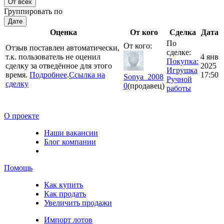
От всех
Группировать по
Дате
Оценка
От кого
Сделка
Дата
По
От кого:
Отзыв поставлен автоматически,
сделке:
т.к. пользователь не оценил
4 янв
Покупка:
сделку за отведённое для этого
2025
Игрушка
время.
Подробнее
.
Ссылка на
17:50
Sonya_2008
Ручной
сделку
0
(продавец)
работы
О проекте
Наши вакансии
Блог компании
Помощь
Как купить
Как продать
Увеличить продажи
Импорт лотов