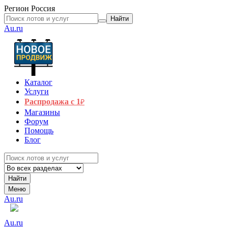
Регион
Россия
Найти
Au.ru
Каталог
Услуги
Распродажа с 1
₽
Магазины
Форум
Помощь
Блог
Найти
Меню
Au.ru
Au.ru