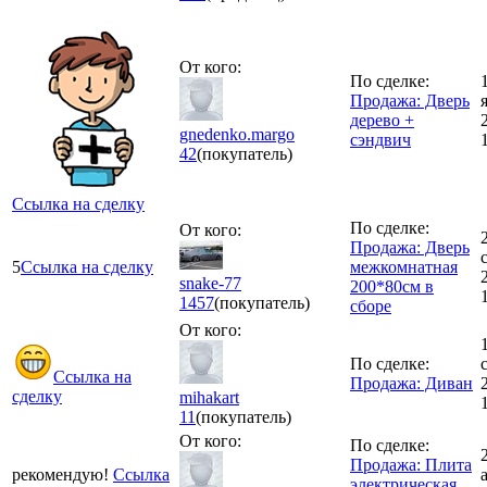
От кого:
По сделке:
Продажа: Дверь
дерево +
gnedenko.margo
сэндвич
42
(покупатель)
Ссылка на сделку
По сделке:
От кого:
Продажа: Дверь
5
Ссылка на сделку
межкомнатная
snake-77
200*80см в
1457
(покупатель)
сборе
От кого:
По сделке:
Ссылка на
Продажа: Диван
сделку
mihakart
11
(покупатель)
От кого:
По сделке:
Продажа: Плита
рекомендую!
Ссылка
электрическая