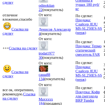
Оленина в
сделку
тушах 180 руб/
odinokiian
кг
22
(покупатель)
От кого:
отличное
По сделке:
вложение,спасибо
Продажа:
Слайсер JEJU
MS-SL250ES-SS
Ссылка на
Денисов Александр
(нерж)
сделку
4
(покупатель)
От кого:
По сделке:
Продажа: Термо
+++
Ссылка на сделку
статический
trodat1977
смеситель FAR
30
(покупатель)
По сделке:
От кого:
Продажа:
Слайсер JEJU
Ссылка на
саша88
MS-SL250ES-SS
сделку
134
(покупатель)
(нерж)
От кого:
По сделке:
все ок, оперативно,
Покупка: Кофр
рекомендую.
Ссылка
для снегохода
на сделку
Maxxxxx
BRP Tundra
184
(продавец)