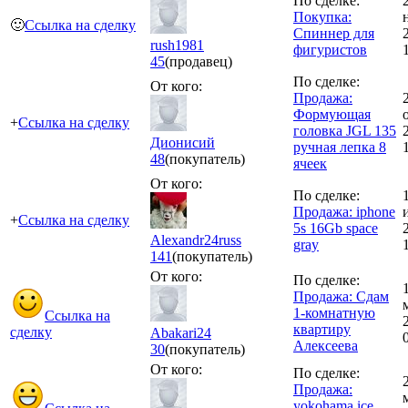
По сделке:
Покупка:
🙂
Ссылка на сделку
Спиннер для
rush1981
фигуристов
45
(продавец)
По сделке:
От кого:
Продажа:
Формующая
+
Ссылка на сделку
головка JGL 135
Дионисий
ручная лепка 8
48
(покупатель)
ячеек
От кого:
По сделке:
Продажа: iphone
+
Ссылка на сделку
5s 16Gb space
Alexandr24russ
gray
141
(покупатель)
От кого:
По сделке:
Продажа: Сдам
1-комнатную
Ссылка на
квартиру
сделку
Abakari24
Алексеева
30
(покупатель)
От кого:
По сделке:
Продажа:
yokohama ice