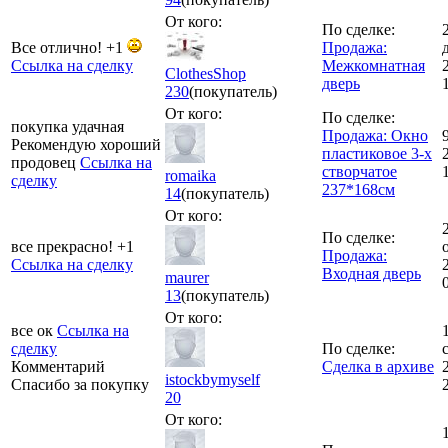
От кого:
По сделке:
Все отлично! +1
Продажа:
Ссылка на сделку
Межкомнатная
ClothesShop
дверь
230
(покупатель)
От кого:
По сделке:
покупка удачная
Продажа: Окно
Рекомендую хороший
пластиковое 3-х
продовец
Ссылка на
створчатое
romaika
сделку
237*168см
14
(покупатель)
От кого:
По сделке:
все прекрасно! +1
Продажа:
Ссылка на сделку
Входная дверь
maurer
13
(покупатель)
От кого:
все ок
Ссылка на
сделку
По сделке:
Комментарий
Сделка в архиве
istockbymyself
Спасибо за покупку
20
От кого: