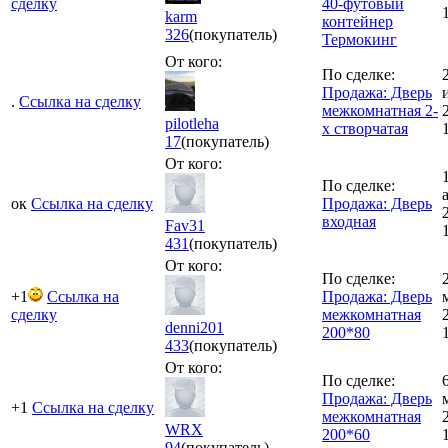
сделку
40-футовый
karm
контейнер
326
(покупатель)
Термокинг
От кого:
По сделке:
Продажа: Дверь
.
Ссылка на сделку
межкомнатная 2-
pilotleha
х створчатая
17
(покупатель)
От кого:
По сделке:
ок
Ссылка на сделку
Продажа: Дверь
входная
Fav31
431
(покупатель)
От кого:
По сделке:
+1
Ссылка на
Продажа: Дверь
сделку
межкомнатная
denni201
200*80
433
(покупатель)
От кого:
По сделке:
Продажа: Дверь
+1
Ссылка на сделку
межкомнатная
WRX
200*60
94
(покупатель)