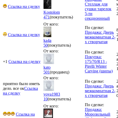
Стеллаж для
Ссылка на сделку
сушки тарелок
Kostolom
5-ти
471
(покупатель)
секционнный
От кого:
По сделке:
Продажа: Дверь
Ссылка на сделку
межкомнатная 2-
ka4a
х створчатая
50
(покупатель)
От кого:
По сделке:
Покупка:
+1
Ссылка на сделку
175/70/R13 -
Pirelli Winter
kato
Carving (шипы)
501
(продавец)
От кого:
По сделке:
приятно было иметь
Продажа: Дверь
дело. все ок
Ссылка
межкомнатная 2-
на сделку
vova1983
х створчатая
10
(покупатель)
По сделке:
От кого:
Продажа:
Ссылка на
Морозильный