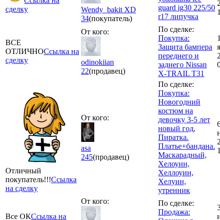
Ссылка на
guard ig30 225/50
сделку
Wendy_bakit XD
r17 липучка
34
(покупатель)
По сделке:
От кого:
Покупка:
ВСЕ
Защита бампера
ОТЛИЧНО
Ссылка на
переднего и
сделку
odinokiian
заднего Nissan
22
(продавец)
X-TRAIL T31
По сделке:
Покупка:
Новогодний
костюм на
От кого:
девочку 3-5 лет
новый год,
Пиратка.
Платье+бандана.
asa
Маскарадный,
245
(продавец)
Хелоуин,
Отличный
Хеллоуин,
покупатель!!!
Ссылка
Хелуин,
на сделку
утренник
От кого:
По сделке:
Продажа:
Все ОК
Ссылка на