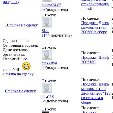
на сделку
стеклокерамика
nikitos24.85
Indesit
63
(покупатель)
От кого:
По сделке:
Продажа: Дверь
+1
Ссылка на сделку
межкомнатная
Skat
200*60 в сборе
1144
(покупатель)
Сделка прошла.
Отличный продавец!
От кого:
Даже доставку
По сделке:
организовал.
Продажа: Шкаф
Огромнейшее
200*160
maxkatya
60
(покупатель)
спасибо!!!
Ссылка на сделку
По сделке:
От кого:
Продажа: Дверь
межкомнатная
+
Ссылка на сделку
двойная 200*120
kisa118
со стеклом в
64
(покупатель)
сборе
По сделке:
От кого:
Продажа: