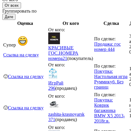
От всех
Группировать по
Дате
Оценка
От кого
Сделка
От кого:
По сделке:
Продажа: гос
Супер
КРАСИВЫЕ
номер 444
ГОС.НОМЕРА
Ссылка на сделку
номера
21
(покупатель)
От кого:
По сделке:
Покупка:
🙂
Ссылка на сделку
Настольная игра
Руммикуб. Без
ИгрРай
границ
296
(продавец)
По сделке:
От кого:
Покупка:
Коврик
🙂
Ссылка на сделку
багажника
zashita-krasnoyarsk
BMW X5 2013-
371
(продавец)
2018г.в.
От кого: