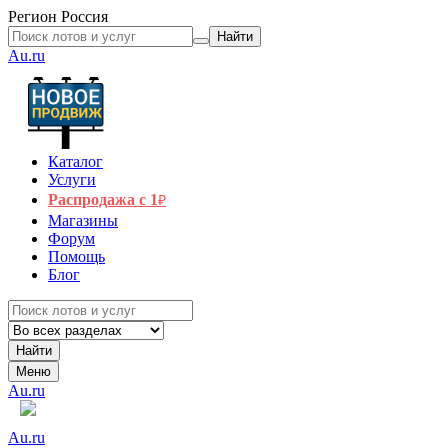
Регион
Россия
Найти
Au.ru
Каталог
Услуги
Распродажа с 1
₽
Магазины
Форум
Помощь
Блог
Найти
Меню
Au.ru
Au.ru