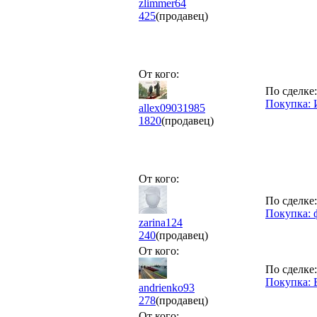
zlimmer64
425
(продавец)
От кого:
По сделке:
Покупка: 
allex09031985
1820
(продавец)
От кого:
По сделке:
Покупка: ф
zarina124
240
(продавец)
От кого:
По сделке:
Покупка: 
andrienko93
278
(продавец)
От кого: