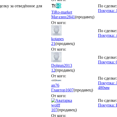
делку за отведённое для
По сделке:
Покупка: 
TiRo-market
Магазин
2841
(продавец)
От кого:
По сделке:
Покупка: 
kotapes
21
(продавец)
От кого:
По сделке:
Покупка:
Dolgun2013
12
(продавец)
От кого:
По сделке:
Покупка: 
an76
480мм
Главтор
1607
(продавец)
От кого:
По сделке:
wolff
Покупка: 
107
(продавец)
От кого: