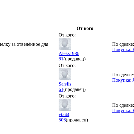
От кого
От кого:
делку за отведённое для
По сделке:
Покупка: 
Aleks1986
81
(продавец)
От кого:
По сделке:
Покупка: 
San4is
61
(продавец)
От кого:
По сделке:
Покупка: 
vt244
506
(продавец)