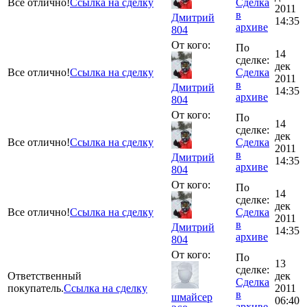
Все отлично!
Ссылка на сделку
Сделка
2011
в
Дмитрий
14:35
архиве
804
От кого:
По
14
сделке:
дек
Все отлично!
Ссылка на сделку
Сделка
2011
в
Дмитрий
14:35
архиве
804
От кого:
По
14
сделке:
дек
Все отлично!
Ссылка на сделку
Сделка
2011
в
Дмитрий
14:35
архиве
804
От кого:
По
14
сделке:
дек
Все отлично!
Ссылка на сделку
Сделка
2011
в
Дмитрий
14:35
архиве
804
От кого:
По
13
сделке:
Ответственный
дек
Сделка
покупатель.
Ссылка на сделку
2011
в
шмайсер
06:40
архиве