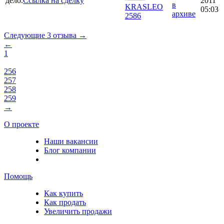
дело.
Ссылка на сделку
2011
в
KRASLEO
05:03
архиве
2586
Следующие 3 отзыва →
←
1
256
257
258
259
→
О проекте
Наши вакансии
Блог компании
Помощь
Как купить
Как продать
Увеличить продажи