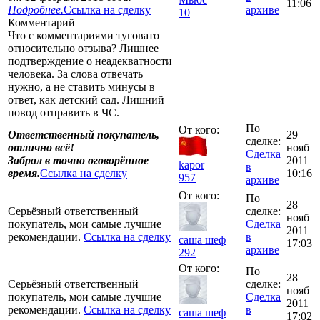
11:06
Подробнее.
Ссылка на сделку
архиве
10
Комментарий
Что с комментариями туговато
относительно отзыва? Лишнее
подтверждение о неадекватности
человека. За слова отвечать
нужно, а не ставить минусы в
ответ, как детский сад. Лишний
повод отправить в ЧС.
По
От кого:
Ответственный покупатель,
29
сделке:
отлично всё!
нояб
Сделка
Забрал в точно оговорённое
2011
kapor
в
время.
Ссылка на сделку
10:16
957
архиве
От кого:
По
28
Серьёзный ответственный
сделке:
нояб
покупатель, мои самые лучшие
Сделка
2011
рекомендации.
Ссылка на сделку
в
саша шеф
17:03
архиве
292
От кого:
По
28
Серьёзный ответственный
сделке:
нояб
покупатель, мои самые лучшие
Сделка
2011
рекомендации.
Ссылка на сделку
в
саша шеф
17:02