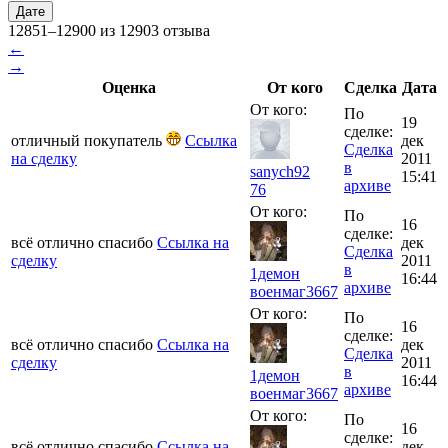
Дате
12851–12900 из 12903 отзыва
←
→
Оценка
От кого
Сделка
Дата
От кого:
По
19
сделке:
отличный покупатель
Ссылка
дек
Сделка
на сделку
2011
в
sanych92
15:41
архиве
76
От кого:
По
16
сделке:
всё отлично спасибо
Ссылка на
дек
Сделка
сделку
2011
в
1демон
16:44
архиве
военмаг
3667
От кого:
По
16
сделке:
всё отлично спасибо
Ссылка на
дек
Сделка
сделку
2011
в
1демон
16:44
архиве
военмаг
3667
От кого:
По
16
сделке:
всё отлично спасибо
Ссылка на
дек