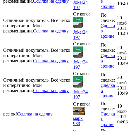
рекомендации.
Ссылка на сделку
в
Joker24
10:49
архиве
197
От кого:
По
20
Отличный покупатель. Всё четко
сделке:
нояб
и оперативно. Мои
Сделка
2011
рекомендации.
Ссылка на сделку
в
Joker24
10:49
архиве
197
От кого:
По
20
Отличный покупатель. Всё четко
сделке:
нояб
и оперативно. Мои
Сделка
2011
рекомендации.
Ссылка на сделку
в
Joker24
10:49
архиве
197
От кого:
По
20
Отличный покупатель. Всё четко
сделке:
нояб
и оперативно. Мои
Сделка
2011
рекомендации.
Ссылка на сделку
в
Joker24
10:49
архиве
197
По
От кого:
19
сделке:
нояб
все ок!
Ссылка на сделку
Сделка
2011
марк
в
04:03
939
архиве
По