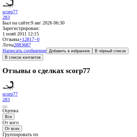
scorp77
283
Был на сайте:
9 авг 2026 06:30
Зарегистрирован:
1 нояб 2011 12:15
Отзывы
+12817
−0
Лоты
2883
687
Написать сообщение
Добавить в избранное
В чёрный список
В список контактов
Отзывы о сделках scorp77
scorp77
283
Оценка
Все
От кого
От всех
Группировать по