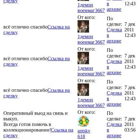
сделку
в
12:43
1демон
архиве
военмаг
3667
От кого:
По
сделке:
7 дек
всё отлично спасибо
Ссылка на
Сделка
2011
сделку
в
12:43
1демон
архиве
военмаг
3667
От кого:
По
сделке:
7 дек
всё отлично спасибо
Ссылка на
Сделка
2011
сделку
в
12:43
1демон
архиве
военмаг
3667
От кого:
По
сделке:
7 дек
всё отлично спасибо
Ссылка на
Сделка
2011
сделку
в
12:43
1демон
архиве
военмаг
3667
От кого:
Оперативный выод на связь и
По
выкуп.
сделке:
7 дек
Всегда готов помочь в
Сделка
2011
коллекционировании!
Ссылка на
в
03:56
antskv
сделку
архиве
618