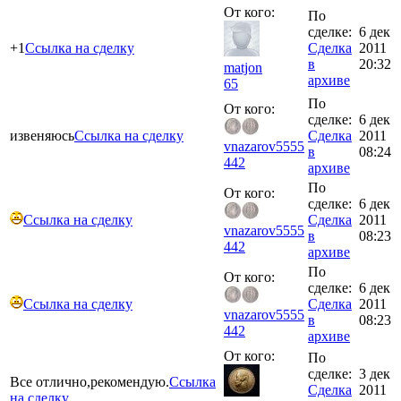
От кого:
По
сделке:
6 дек
+1
Ссылка на сделку
Сделка
2011
в
20:32
matjon
архиве
65
По
От кого:
сделке:
6 дек
извеняюсь
Ссылка на сделку
Сделка
2011
vnazarov5555
в
08:24
442
архиве
По
От кого:
сделке:
6 дек
Ссылка на сделку
Сделка
2011
vnazarov5555
в
08:23
442
архиве
По
От кого:
сделке:
6 дек
Ссылка на сделку
Сделка
2011
vnazarov5555
в
08:23
442
архиве
От кого:
По
сделке:
3 дек
Все отлично,рекомендую.
Ссылка
Сделка
2011
на сделку