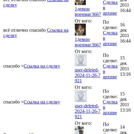
Сделка
сделку
2011
в
1демон
16:44
архиве
военмаг
3667
От кого:
По
16
сделке:
всё отлично спасибо
Ссылка на
дек
Сделка
сделку
2011
в
1демон
16:44
архиве
военмаг
3667
От кого:
По
15
сделке:
дек
спасибо +
Ссылка на сделку
Сделка
2011
user-deleted-
в
13:16
2024-11-26-7
архиве
921
От кого:
По
15
сделке:
дек
спасибо +
Ссылка на сделку
Сделка
2011
user-deleted-
в
13:16
2024-11-26-7
архиве
921
От кого:
По
14
сделке:
дек