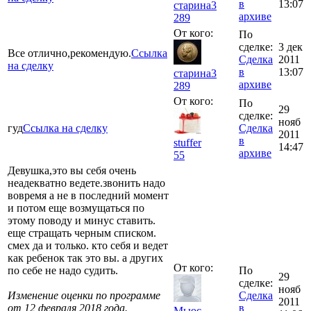
в
13:07
старина3
архиве
289
От кого:
По
сделке:
3 дек
Все отлично,рекомендую.
Ссылка
Сделка
2011
на сделку
в
13:07
старина3
архиве
289
От кого:
По
29
сделке:
нояб
гуд
Ссылка на сделку
Сделка
2011
в
stuffer
14:47
архиве
55
Девушка,это вы себя очень
неадекватно ведете.звонить надо
вовремя а не в последний момент
и потом еще возмущаться по
этому поводу и минус ставить.
еще стращать черным списком.
смех да и только. кто себя и ведет
как ребенок так это вы. а других
От кого:
по себе не надо судить.
По
29
сделке:
нояб
Изменение оценки по программе
Сделка
2011
от 12 февраля 2018 года.
в
Мьюс