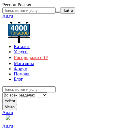
Регион
Россия
Найти
Au.ru
Каталог
Услуги
Распродажа с 1
₽
Магазины
Форум
Помощь
Блог
Найти
Меню
Au.ru
Au.ru