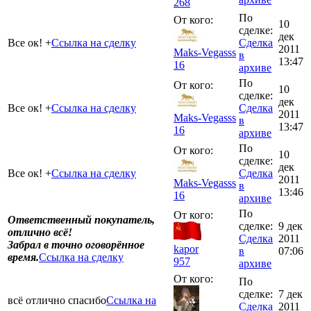
268
По
От кого:
10
сделке:
дек
Все ок! +
Ссылка на сделку
Сделка
2011
Maks-Vegasss
в
13:47
16
архиве
По
От кого:
10
сделке:
дек
Все ок! +
Ссылка на сделку
Сделка
2011
Maks-Vegasss
в
13:47
16
архиве
По
От кого:
10
сделке:
дек
Все ок! +
Ссылка на сделку
Сделка
2011
Maks-Vegasss
в
13:46
16
архиве
По
От кого:
Ответственный покупатель,
сделке:
9 дек
отлично всё!
Сделка
2011
Забрал в точно оговорённое
kapor
в
07:06
время.
Ссылка на сделку
957
архиве
От кого:
По
сделке:
7 дек
всё отлично спасибо
Ссылка на
Сделка
2011