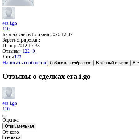
era.i.go
110
Был на сайте:
15 июня 2026 12:37
Зарегистрирован:
10 апр 2012 17:38
Отзывы
+122
−0
Лоты
1
23
Написать сообщение
Добавить в избранное
В чёрный список
В с
Отзывы о сделках era.i.go
era.i.go
110
Оценка
Отрицательная
От кого
От всех