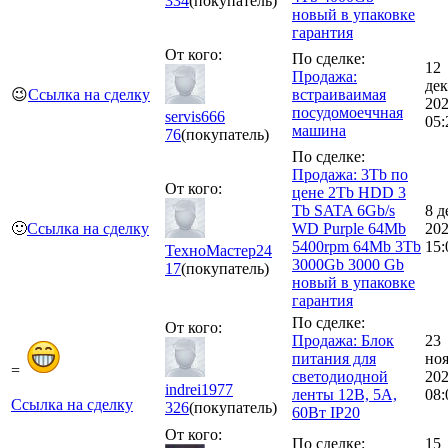
334
(покупатель)
новый в упаковке
гарантия
От кого:
По сделке:
12
Продажа:
дек
😉
Ссылка на сделку
встраиваимая
20
посудомоеччная
servis666
05:
машина
76
(покупатель)
По сделке:
Продажа: 3Tb по
От кого:
цене 2Tb HDD 3
Tb SATA 6Gb/s
8 д
🙂
Ссылка на сделку
WD Purple 64Mb
20
5400rpm 64Mb 3Tb
15:
ТехноМастер24
3000Gb 3000 Gb
17
(покупатель)
новый в упаковке
гарантия
По сделке:
От кого:
Продажа: Блок
23
питания для
но
=
светодиодной
20
indrei1977
ленты 12В, 5А,
08:
Ссылка на сделку
326
(покупатель)
60Вт IP20
От кого:
По сделке:
15