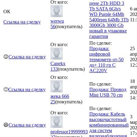
От кого:
цене 2Tb HDD 3
Tb SATA 6Gb/s
6 а
ОК
WD Purple 64Mb
20
5400rpm 64Mb 3Tb
11:
werwu
Ссылка на сделку
3000Gb 3000 Gb
56
(покупатель)
новый в упаковке
гарантия
По сделке:
От кого:
Продажа:
25
цифровой
ап
😉
Ссылка на сделку
термометр от-50
20
Canekx
до+ 110 гр С
12:
133
(покупатель)
AC220V
От кого:
18
По сделке:
ап
🙂
Ссылка на сделку
Продажа: Провод
20
Mini USB 70 cm
жека 666
14:
25
(покупатель)
По сделке:
От кого:
Продажа: Кабель
3
высокочастотный
ма
😄
Ссылка на сделку
комбинированный
20
для систем
professor19999993
17:
видеонаблюдения