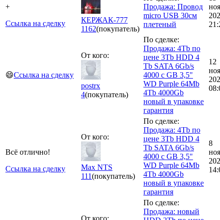
+
Продажа: Провод
но
micro USB 30см
20
КЕРЖАК-777
Ссылка на сделку
плетеный
21:
1162
(покупатель)
По сделке:
Продажа: 4Tb по
От кого:
цене 3Tb HDD 4
12
Tb SATA 6Gb/s
но
😄
Ссылка на сделку
4000 c GB 3,5"
20
WD Purple 64Mb
postrx
08:
4Tb 4000Gb
4
(покупатель)
новый в упаковке
гарантия
По сделке:
Продажа: 4Tb по
От кого:
цене 3Tb HDD 4
8
Tb SATA 6Gb/s
Всё отлично!
но
4000 c GB 3,5"
20
WD Purple 64Mb
Max NTS
Ссылка на сделку
14:
4Tb 4000Gb
111
(покупатель)
новый в упаковке
гарантия
По сделке:
Продажа: новый
От кого: