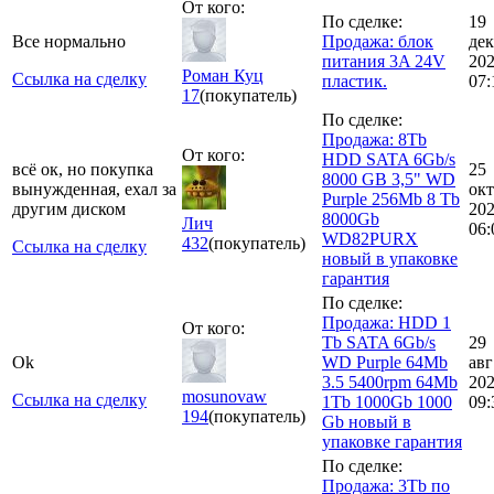
От кого:
По сделке:
19
Все нормально
Продажа: блок
дек
питания 3A 24V
20
Роман Куц
Ссылка на сделку
пластик.
07:
17
(покупатель)
По сделке:
Продажа: 8Tb
От кого:
HDD SATA 6Gb/s
всё ок, но покупка
25
8000 GB 3,5" WD
вынужденная, ехал за
окт
Purple 256Mb 8 Tb
другим диском
20
8000Gb
Лич
06:
WD82PURX
432
(покупатель)
Ссылка на сделку
новый в упаковке
гарантия
По сделке:
Продажа: HDD 1
От кого:
Tb SATA 6Gb/s
29
Ok
WD Purple 64Mb
авг
3.5 5400rpm 64Mb
20
mosunovaw
Ссылка на сделку
1Tb 1000Gb 1000
09:
194
(покупатель)
Gb новый в
упаковке гарантия
По сделке:
Продажа: 3Tb по