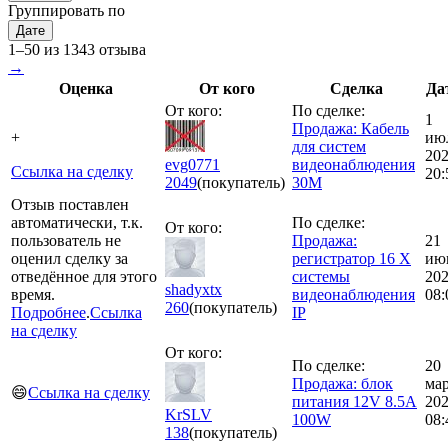
Группировать по
Дате
1–50 из 1343 отзыва
→
Оценка
От кого
Сделка
Да
От кого:
По сделке:
1
Продажа: Кабель
+
ию
для систем
20
evg0771
видеонаблюдения
Ссылка на сделку
20:
2049
(покупатель)
30М
Отзыв поставлен
автоматически, т.к.
По сделке:
От кого:
пользователь не
Продажа:
21
оценил сделку за
регистратор 16 X
ию
отведённое для этого
системы
20
shadyxtx
время.
видеонаблюдения
08:
260
(покупатель)
Подробнее
.
Ссылка
IP
на сделку
От кого:
По сделке:
20
Продажа: блок
ма
😄
Ссылка на сделку
питания 12V 8.5A
20
KrSLV
100W
08:
138
(покупатель)