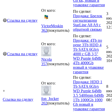
Gb кк, новый в
упаковке гарантия
От кого:
По сделке:
3
Продажа: Брелок
ию
😄
Ссылка на сделку
сигнализации
20
StarLine A8 A9 с
VictorMoskin
12:
обратной связью
362
(покупатель)
По сделке:
Продажа: 4Tb по
От кого:
цене 3Tb HDD 4
5
Tb SATA 6Gb/s
ию
😄
Ссылка на сделку
4000 c GB 3,5"
20
WD Purple 64Mb
Nicola
10:
4Tb 4000Gb
357
(покупатель)
новый в упаковке
гарантия
По сделке:
Продажа: HDD 1
От кого:
Tb SATA 6Gb/s
8
+
WD Purple 64Mb
ию
3.5 5400rpm 64Mb
20
fon_Jocker
Ссылка на сделку
1Tb 1000Gb 1000
08:
202
(покупатель)
Gb новый в
упаковке гарантия