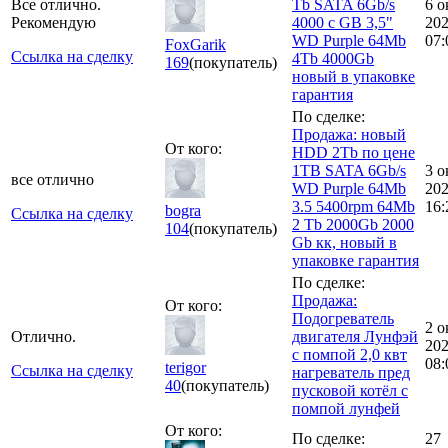
Все отлично.
Tb SATA 6Gb/s
6 о
Рекомендую
4000 c GB 3,5"
20
WD Purple 64Mb
07:
FoxGarik
Ссылка на сделку
4Tb 4000Gb
169
(покупатель)
новый в упаковке
гарантия
По сделке:
Продажа: новый
От кого:
HDD 2Tb по цене
1TB SATA 6Gb/s
3 о
все отлично
WD Purple 64Mb
20
3.5 5400rpm 64Mb
16:
bogra
Ссылка на сделку
2 Tb 2000Gb 2000
104
(покупатель)
Gb кк, новый в
упаковке гарантия
По сделке:
Продажа:
От кого:
Подогреватель
2 о
Отлично.
двигателя Лунфэй
20
с помпой 2,0 квт
08:
terigor
Ссылка на сделку
нагреватель пред
40
(покупатель)
пусковой котёл с
помпой лунфей
От кого:
По сделке:
27