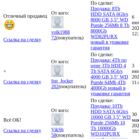
По сделке:
Продажа: 8Tb
От кого:
HDD SATA 6Gb/s
Отличный продавец
6
8000 GB 3,5" WD
ию
Purple 256Mb 8 Tb
20
8000Gb
volk1988
12:
WD82PURX
72
(покупатель)
Ссылка на сделку
новый в упаковке
гарантия
По сделке:
Продажа: 4Tb по
От кого:
цене 3Tb HDD 4
3
+
Tb SATA 6Gb/s
ию
4000 GB 3,5" WD
20
fon_Jocker
Ссылка на сделку
Purple 64Mb 4Tb
11:
202
(покупатель)
4000Gb новый в
упаковке гарантия
По сделке:
Продажа: 10Tb
От кого:
HDD SATA 6Gb/s
30
10000 GB 3,5" WD
Всё ОК!
ма
Purple 256Mb 10
20
Tb 10000Gb
VikSh
Ссылка на сделку
16:
WD102PURX
58
(покупатель)