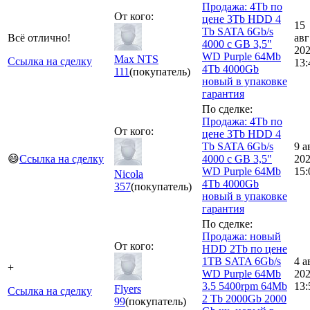
Продажа: 4Tb по
От кого:
цене 3Tb HDD 4
15
Tb SATA 6Gb/s
Всё отлично!
авг
4000 c GB 3,5"
20
WD Purple 64Mb
Max NTS
Ссылка на сделку
13:
4Tb 4000Gb
111
(покупатель)
новый в упаковке
гарантия
По сделке:
Продажа: 4Tb по
От кого:
цене 3Tb HDD 4
Tb SATA 6Gb/s
9 а
😄
Ссылка на сделку
4000 c GB 3,5"
20
WD Purple 64Mb
15:
Nicola
4Tb 4000Gb
357
(покупатель)
новый в упаковке
гарантия
По сделке:
Продажа: новый
От кого:
HDD 2Tb по цене
1TB SATA 6Gb/s
4 а
+
WD Purple 64Mb
20
3.5 5400rpm 64Mb
13:
Flyers
Ссылка на сделку
2 Tb 2000Gb 2000
99
(покупатель)