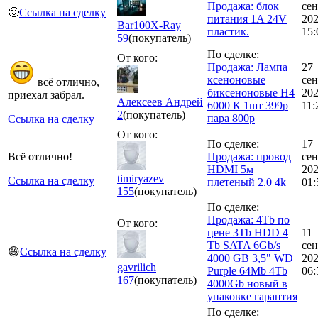
Продажа: блок
сен
🙂
Ссылка на сделку
питания 1A 24V
20
Bar100X-Ray
пластик.
15:
59
(покупатель)
По сделке:
От кого:
Продажа: Лампа
27
ксеноновые
сен
всё отлично,
биксеноновые H4
20
приехал забрал.
Алексеев Андрей
6000 К 1шт 399р
11:
2
(покупатель)
пара 800р
Ссылка на сделку
От кого:
По сделке:
17
Всё отлично!
Продажа: провод
сен
HDMI 5м
20
timiryazev
Ссылка на сделку
плетеный 2.0 4k
01:
155
(покупатель)
По сделке:
Продажа: 4Tb по
От кого:
цене 3Tb HDD 4
11
Tb SATA 6Gb/s
сен
😄
Ссылка на сделку
4000 GB 3,5" WD
20
gavrilich
Purple 64Mb 4Tb
06:
167
(покупатель)
4000Gb новый в
упаковке гарантия
По сделке: