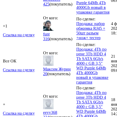
06:
Purple 64Mb 4Tb
425
(покупатель)
4000Gb новый в
упаковке гарантия
От кого:
По сделке:
Продажа: набор
4 ф
+1
обжимка RJ45 +
20
50шт разъем
18:
funt
Ссылка на сделку
+нож+ тестер
316
(покупатель)
По сделке:
Продажа: 4Tb по
От кого:
цене 3Tb HDD 4
21
Tb SATA 6Gb/s
Все ОК
ян
4000 c GB 3,5"
20
WD Purple 64Mb
Максим Журин
Ссылка на сделку
09:
4Tb 4000Gb
20
(покупатель)
новый в упаковке
гарантия
По сделке:
Продажа: 4Tb по
От кого:
цене 3Tb HDD 4
18
Tb SATA 6Gb/s
+
ян
4000 c GB 3,5"
20
WD Purple 64Mb
eevv368
Ссылка на сделку
14:
4Tb 4000Gb