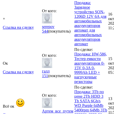
Продажа:
Зарядное
От кого:
устройство SON-
16
1206D 12V 6A для
+
окт
автомобильных
20
аккумуляторов
serepov
Ссылка на сделку
11:
автомат для
544
(покупатель)
автомобильных
аккумуляторов
автомат
По сделке:
Продажа: HW-586,
От кого:
Тестер емкости
15
Ок
аккумуляторов 0-
окт
15V 0-3A 0-
20
галл
Ссылка на сделку
9999Ah LED +
05:
151
(покупатель)
нагрузочные
резисторы
По сделке:
Продажа: 3Tb по
От кого:
цене 2Tb HDD 3
13
Tb SATA 6Gb/s
окт
WD Purple 64Mb
Всё ок
20
5400rpm 64Mb 3Tb
Артем_все_путем
11: