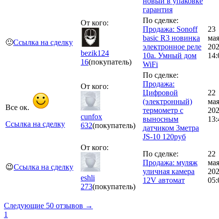
новый в упаковке
гарантия
По сделке:
От кого:
Продажа: Sonoff
23
basic R3 новинка
ма
🙂
Ссылка на сделку
электронное реле
20
bezik124
10а. Умный дом
14:
16
(покупатель)
WiFi
По сделке:
Продажа:
От кого:
Цифровой
22
(электронный)
ма
Все ок.
термометр с
20
cunfox
выносным
13:
Ссылка на сделку
632
(покупатель)
датчиком 3метра
JS-10 120руб
От кого:
По сделке:
22
Продажа: муляж
ма
😉
Ссылка на сделку
уличная камера
20
eshli
12V автомат
05:
273
(покупатель)
Следующие 50 отзывов →
1