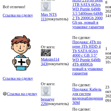
HDD 2Tb по цене
8
1TB SATA 6Gb/s
Всё отлично!
но
WD Purple 64Mb
20
3.5 5400rpm 64Mb
Max NTS
Ссылка на сделку
14:
2 Tb 2000Gb 2000
111
(покупатель)
Gb кк, новый в
упаковке гарантия
По сделке:
Продажа: 4Tb по
цене 3Tb HDD 4
От кого:
1
Tb SATA 6Gb/s
но
4000 c GB 3,5"
20
Maksim114
WD Purple 64Mb
10:
343
(покупатель)
4Tb 4000Gb
новый в упаковке
гарантия
Ссылка на сделку
От кого:
По сделке:
23
Продажа: Кабель
окт
😄
Ссылка на сделку
для систем
20
видеонаблюдения
bessarye
09:
30М
226
(покупатель)
По сделке: