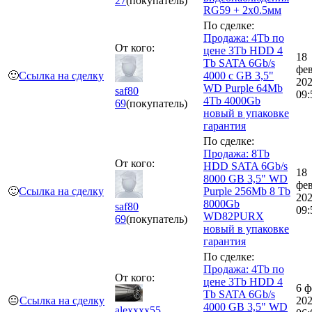
27
(покупатель)
RG59 + 2х0.5мм
По сделке:
Продажа: 4Tb по
От кого:
цене 3Tb HDD 4
18
Tb SATA 6Gb/s
фе
🙂
Ссылка на сделку
4000 c GB 3,5"
20
WD Purple 64Mb
saf80
09:
4Tb 4000Gb
69
(покупатель)
новый в упаковке
гарантия
По сделке:
Продажа: 8Tb
От кого:
HDD SATA 6Gb/s
18
8000 GB 3,5" WD
фе
🙂
Ссылка на сделку
Purple 256Mb 8 Tb
20
8000Gb
saf80
09:
WD82PURX
69
(покупатель)
новый в упаковке
гарантия
По сделке:
Продажа: 4Tb по
От кого:
цене 3Tb HDD 4
6 ф
Tb SATA 6Gb/s
😐
Ссылка на сделку
20
4000 GB 3,5" WD
alexxxx55