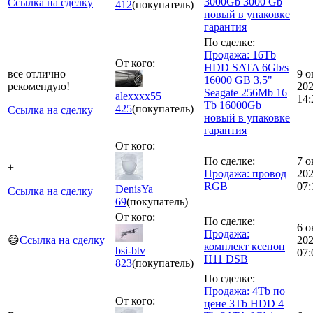
3000Gb 3000 Gb
Ссылка на сделку
412
(покупатель)
новый в упаковке
гарантия
По сделке:
Продажа: 16Tb
От кого:
HDD SATA 6Gb/s
все отлично
9 о
16000 GB 3,5"
рекомендую!
20
Seagate 256Mb 16
alexxxx55
14:
Tb 16000Gb
425
(покупатель)
Ссылка на сделку
новый в упаковке
гарантия
От кого:
По сделке:
7 о
+
Продажа: провод
20
RGB
07:
DenisYa
Ссылка на сделку
69
(покупатель)
От кого:
По сделке:
6 о
Продажа:
😄
Ссылка на сделку
20
комплект ксенон
bsi-btv
07:
H11 DSB
823
(покупатель)
По сделке:
Продажа: 4Tb по
От кого:
цене 3Tb HDD 4