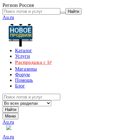
Регион
Россия
Найти
Au.ru
Каталог
Услуги
Распродажа с 1
₽
Магазины
Форум
Помощь
Блог
Найти
Меню
Au.ru
Au.ru