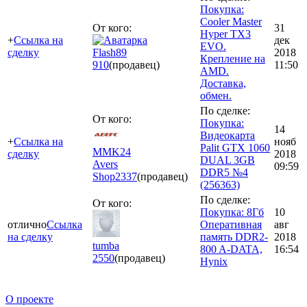
Покупка:
Cooler Master
От кого:
31
Hyper TX3
+
Ссылка на
дек
EVO.
сделку
Flash89
2018
Крепление на
910
(продавец)
11:50
AMD.
Доставка,
обмен.
По сделке:
От кого:
Покупка:
14
Видеокарта
+
Ссылка на
нояб
Palit GTX 1060
MMK24
сделку
2018
DUAL 3GB
Avers
09:59
DDR5 №4
Shop
2337
(продавец)
(256363)
По сделке:
От кого:
Покупка: 8Гб
10
отлично
Ссылка
Оперативная
авг
на сделку
память DDR2-
2018
tumba
800 A-DATA,
16:54
2550
(продавец)
Hynix
О проекте