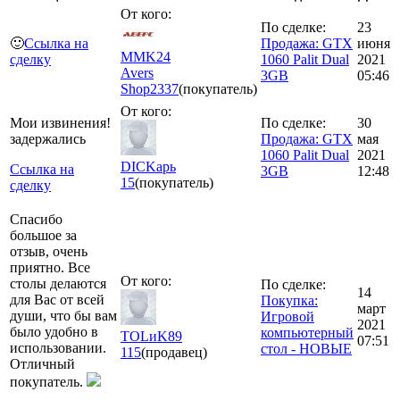
От кого:
По сделке:
23
🙂
Ссылка на
Продажа: GTX
июня
MMK24
сделку
1060 Palit Dual
2021
Avers
3GB
05:46
Shop
2337
(покупатель)
От кого:
Мои извинения!
По сделке:
30
задержались
Продажа: GTX
мая
1060 Palit Dual
2021
DICKарь
Ссылка на
3GB
12:48
15
(покупатель)
сделку
Спасибо
большое за
отзыв, очень
приятно. Все
От кого:
столы делаются
По сделке:
14
для Вас от всей
Покупка:
март
души, что бы вам
Игровой
2021
было удобно в
компьютерный
TOLиK89
07:51
использовании.
стол - НОВЫЕ
115
(продавец)
Отличный
покупатель.