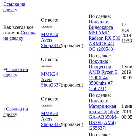
Ссылка на
сделку
По сделке:
От кого:
Покупка:
17
Как всегда все
Видеокарта
мая
отлично
Ссылка
MSI AMD
MMK24
2019
на сделку
Radeon RX 580
Avers
11:53
ARMOR 4G
Shop
2337
(продавец)
OC (260543)
По сделке:
От кого:
Покупка:
Процессор
1 янв
+
Ссылка на
AMD Ryzen 5
2019
MMK24
сделку
1500X 4x
00:05
Avers
3500mhz #7
Shop
2337
(продавец)
(256731)
По сделке:
От кого:
Покупка:
Материнская
1 янв
+
Ссылка на
плата Gigabyte
2019
MMK24
сделку
GA-AB350M-
00:05
Avers
DS3H (AM4)
Shop
2337
(продавец)
(255637)
По сделке: