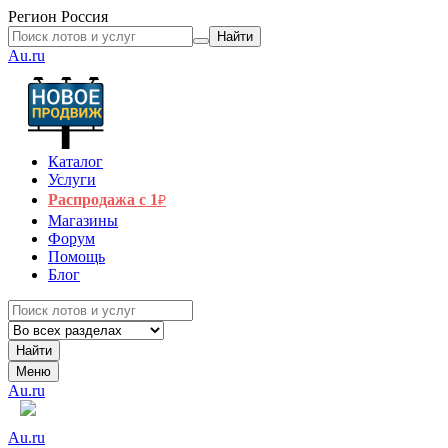
Регион
Россия
Найти
Au.ru
Каталог
Услуги
Распродажа с 1
₽
Магазины
Форум
Помощь
Блог
Найти
Меню
Au.ru
Au.ru