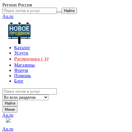
Регион
Россия
Найти
Au.ru
Каталог
Услуги
Распродажа с 1
₽
Магазины
Форум
Помощь
Блог
Найти
Меню
Au.ru
Au.ru