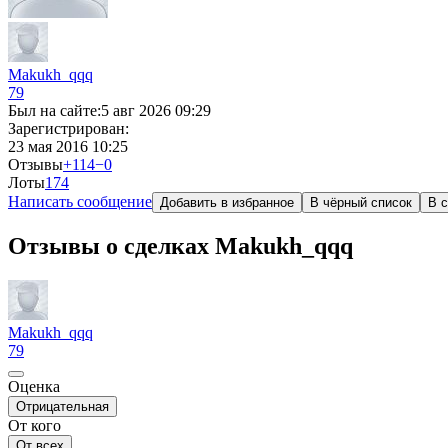
Makukh_qqq
79
Был на сайте:
5 авг 2026 09:29
Зарегистрирован:
23 мая 2016 10:25
Отзывы
+114
−0
Лоты
17
4
Написать сообщение
Добавить в избранное
В чёрный список
В с
Отзывы о сделках Makukh_qqq
Makukh_qqq
79
Оценка
Отрицательная
От кого
От всех