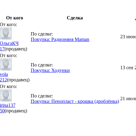
От кого
Сделка
От кого:
По сделке:
23 июня
Покупка: Радионяня Maman
ОльгаКЧ
17
(продавец)
От кого:
По сделке:
13 сен 
Покупка: Ходунки
vola
212
(продавец)
От кого:
По сделке:
21 июля
Покупка: Пенопласт - крошка (дроблёнка)
irina137
50
(продавец)