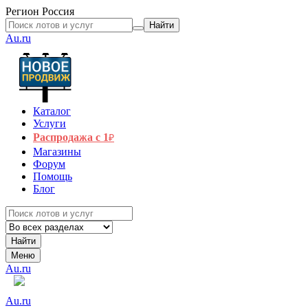
Регион
Россия
Найти
Au.ru
Каталог
Услуги
Распродажа с 1
₽
Магазины
Форум
Помощь
Блог
Найти
Меню
Au.ru
Au.ru