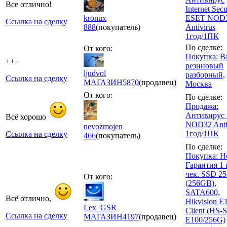
Все отлично!
Internet Secu
kronux
ESET NOD
Ссылка на сделку
888
(покупатель)
Antivirus
1год/1ПК
По сделке:
От кого:
Покупка: В
+++
резиновый
ljudvol
разборный,
Ссылка на сделку
МАГАЗИН
5870
(продавец)
Москва
От кого:
По сделке:
Продажа:
Антивирус
Всё хорошо
NOD32 Anti
nevozmojen
1год/1ПК
Ссылка на сделку
466
(покупатель)
По сделке:
Покупка: Н
Гарантия 1 
чек. SSD 25
От кого:
(256GB),
SATA600,
Всё отлично,
Hikvision E
Lex_GSR
Client (HS-
Ссылка на сделку
МАГАЗИН
4197
(продавец)
E100/256G)