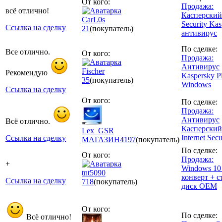
От кого:
Продажа:
всё отлично!
Касперский 
CarL0s
Security Kas
Ссылка на сделку
21
(покупатель)
антивирус
По сделке:
Все отлично.
От кого:
Продажа:
Антивирус
Fischer
Рекомендую
Kaspersky P
35
(покупатель)
Windows
Ссылка на сделку
От кого:
По сделке:
Продажа:
Антивирус
Всё отлично.
Касперский
Lex_GSR
Internet Secu
Ссылка на сделку
МАГАЗИН
4197
(покупатель)
По сделке:
От кого:
Продажа:
+
Windows 10
tnt5090
конверт + с
Ссылка на сделку
718
(покупатель)
диск OEM
От кого:
По сделке:
Всё отлично!