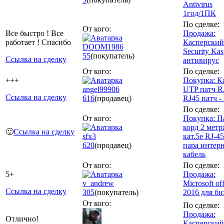
Antivirus
1год/1ПК
По сделке:
От кого:
Все быстро ! Все
Продажа:
работает ! Спасибо
Касперский 
DOOM1986
Security Kas
55
(покупатель)
Ссылка на сделку
антивирус
От кого:
По сделке:
+++
Покупка: К
angel99906
UTP патч RJ
Ссылка на сделку
616
(продавец)
RJ45 патч -
По сделке:
От кого:
Покупка: П
корд 2 мет
🙂
Ссылка на сделку
sfx3
кат.5е RJ-4
620
(продавец)
пара интер
кабель
От кого:
По сделке:
5+
Продажа:
v_andrew
Microsoft of
Ссылка на сделку
305
(покупатель)
2016 для би
От кого:
По сделке:
Продажа:
Отлично!
Касперский 