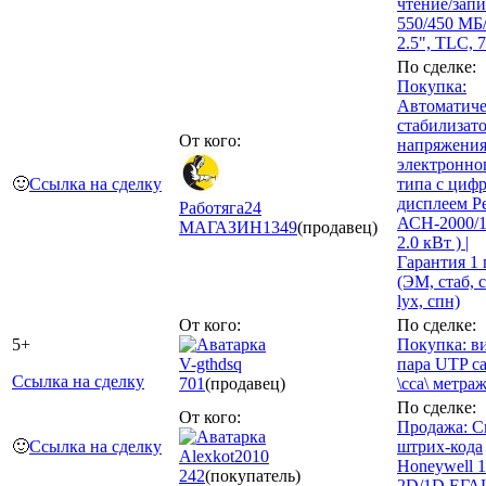
чтение/запи
550/450 МБ/
2.5", TLC, 
По сделке:
Покупка:
Автоматич
стабилизат
От кого:
напряжени
электронно
🙂
Ссылка на сделку
типа с циф
дисплеем Р
Работяга24
АСН-2000/1
МАГАЗИН
1349
(продавец)
2.0 кВт ) |
Гарантия 1 г
(ЭМ, стаб, 
lyx, спн)
От кого:
По сделке:
5+
Покупка: в
V-gthdsq
пара UTP ca
Ссылка на сделку
701
(продавец)
\cca\ метра
По сделке:
От кого:
Продажа: С
🙂
Ссылка на сделку
штрих-кода
Alexkot2010
Honeywell 
242
(покупатель)
2D/1D ЕГА