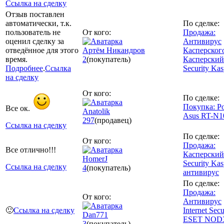
Ссылка на сделку
Отзыв поставлен
автоматически, т.к.
По сделке:
пользователь не
От кого:
Продажа:
оценил сделку за
Антивирус
отведённое для этого
Артём Никандров
Касперског
время.
2
(покупатель)
Касперский 
Подробнее
.
Ссылка
Security Kas
на сделку
От кого:
По сделке:
Покупка: Р
Все ок.
Anatolik
Asus RT-N
297
(продавец)
Ссылка на сделку
По сделке:
От кого:
Продажа:
Все отлично!!!
Касперский 
HomerJ
Security Kas
Ссылка на сделку
4
(покупатель)
антивирус
По сделке:
Продажа:
От кого:
Антивирус
🙂
Ссылка на сделку
Internet Secu
Dan771
ESET NOD
3
(покупатель)