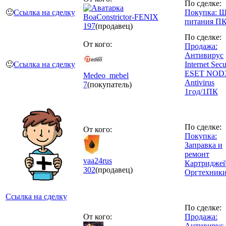
По сделке:
🙂
Ссылка на сделку
Покупка: 
BoaConstrictor-FENIX
питания П
197
(продавец)
По сделке:
От кого:
Продажа:
Антивирус
🙂
Ссылка на сделку
Internet Secu
ESET NOD
Medeo_mebel
Antivirus
7
(покупатель)
1год/1ПК
По сделке:
От кого:
Покупка:
Заправка и
ремонт
vaa24rus
Картриджей
302
(продавец)
Оргтехник
Ссылка на сделку
По сделке:
От кого:
Продажа:
Антивирус