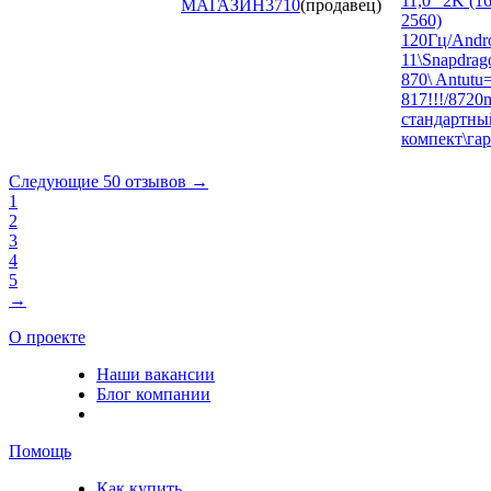
11,0" 2K (1
МАГАЗИН
3710
(продавец)
2560)
120Гц/Andr
11\Snapdrag
870\ Antutu
817!!!/8720
стандартны
компект\гар
Следующие 50 отзывов →
1
2
3
4
5
→
О проекте
Наши вакансии
Блог компании
Помощь
Как купить