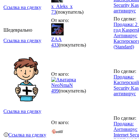
Security Kas
x_Aleks_x
Ссылка на сделку
антивирус
73
(покупатель)
По сделке:
От кого:
Продажа: 2
Шедеврально
год Kaspers
Антивирус
ZAA
Ссылка на сделку
Касперског
433
(покупатель)
(Standard)
По сделке:
От кого:
Продажа:
Касперский 
NeoNmaN
Security Kas
499
(покупатель)
антивирус
Ссылка на сделку
По сделке:
От кого:
Продажа:
Антивирус
🙂
Ссылка на сделку
Internet Secu