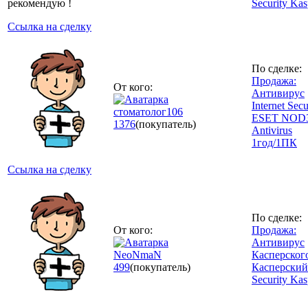
рекомендую !
Security Kas
Ссылка на сделку
По сделке:
Продажа:
От кого:
Антивирус
Internet Secu
стоматолог106
ESET NOD
1376
(покупатель)
Antivirus
1год/1ПК
Ссылка на сделку
По сделке:
От кого:
Продажа:
Антивирус
NeoNmaN
Касперског
499
(покупатель)
Касперский 
Security Kas