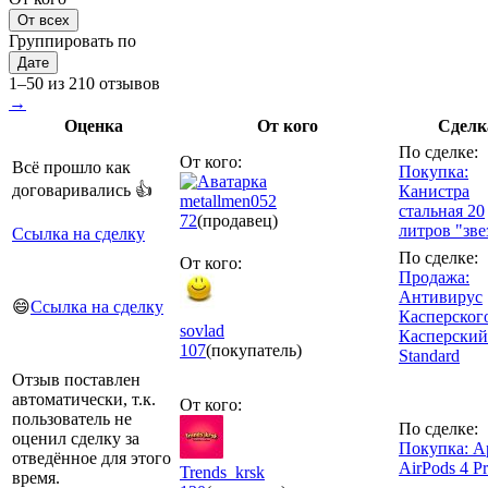
От всех
Группировать по
Дате
1–50 из 210 отзывов
→
Оценка
От кого
Сделк
По сделке:
От кого:
Всё прошло как
Покупка:
договаривались 👍
Канистра
metallmen052
стальная 20
72
(продавец)
литров "зве
Ссылка на сделку
По сделке:
От кого:
Продажа:
Антивирус
😄
Ссылка на сделку
Касперског
sovlad
Касперский
107
(покупатель)
Standard
Отзыв поставлен
автоматически, т.к.
От кого:
пользователь не
По сделке:
оценил сделку за
Покупка: A
отведённое для этого
AirPods 4 P
Trends_krsk
время.