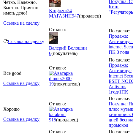
Покупка: С
Чётко. Надежно.
Кинг
Быстро. Приятно
Krugozor24
"Регулятор
иметь дело!
МАГАЗИН
947
(продавец)
Ссылка на сделку
От кого:
По сделке:
Продажа:
🙂
Ссылка на сделку
Антивирус 
internet Secu
Валерий Волошин
ПК 3 года
6
(покупатель)
По сделке:
Продажа:
От кого:
Антивирус
Все good
Internet Secu
dimuss2000
ESET NOD
Ссылка на сделку
19
(покупатель)
Antivirus
1год/1ПК
По сделке:
От кого:
Покупка: Я
Хорошо
плюс музык
karakoru
кинопоиск 
Ссылка на сделку
915
(продавец)
дней беспл
промокод
От кого:
По сделке: