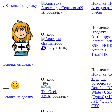
Покупка: Н
🙂
Ссылка на сделку
АлександраСергеевна09
Acer для ра
1
(продавец)
учебы
По сделке:
Продажа:
От кого:
Антивирус
Internet Secu
clayman2000
ESET NOD
42
(покупатель)
Antivirus
1год/1ПК
Ссылка на сделку
По сделке:
Покупка: С
зарядное
От кого:
устройство
Borofone B
+++
TrueGeek
White / US
3253
(продавец)
(Type-C) / 
Ссылка на сделку
/ PD / QC3.0
СЗУ
От кого: