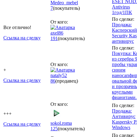
ESET NOD
Medeo_mebel
Antivirus
7
(покупатель)
1год/1ПК
По сделке:
От кого:
Продажа:
Все отлично!
Касперский 
axel86
Security Kas
Ссылка на сделку
191
(покупатель)
антивирус
По сделке:
Покупка: К
из серебра 
От кого:
пробы укр
+
синим
nataly52
наносапфи
Ссылка на сделку
86
(продавец)
овальной 
и прозрачн
круглыми
фианитами.
От кого:
По сделке:
Продажа:
+++
Антивирус
Kaspersky P
sokol.roma
Ссылка на сделку
Windows
125
(покупатель)
По сделке: