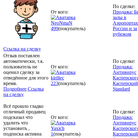
По сделке:
От кого:
Продажа: Б
залы в
NeoNmaN
Аэропортах
499
(покупатель)
России и за
рубежом
Ссылка на сделку
Отзыв поставлен
автоматически, т.к.
По сделке:
пользователь не
От кого:
Продажа:
оценил сделку за
Антивирус
отведённое для этого
kirillec
Касперског
время.
223
(покупатель)
Касперский
Подробнее
.
Ссылка
Standard
на сделку
Всё прошло гладко
отличный продавец
По сделке:
подсказал что
От кого:
Продажа:
удалить что
Антивирус
установить ,
Yaxich
Касперског
подписка активна
1
(покупатель)
Касперский 