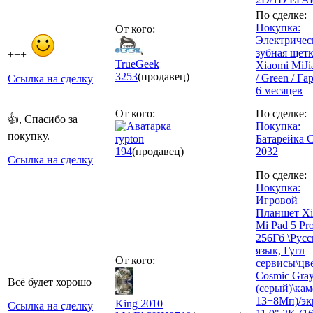
По сделке:
Покупка:
От кого:
Электричес
зубная щет
+++
TrueGeek
Xiaomi MiJi
3253
(продавец)
/ Green / Га
Ссылка на сделку
6 месяцев
От кого:
По сделке:
👍, Спасибо за
Покупка:
покупку.
rypton
Батарейка 
194
(продавец)
2032
Ссылка на сделку
По сделке:
Покупка:
Игровой
Планшет Xi
Mi Pad 5 Pro
256Гб \Рус
язык, Гугл
От кого:
сервисы\цв
Cosmic Gra
Всё будет хорошо
(серый)\ка
13+8Мп)/эк
King 2010
Ссылка на сделку