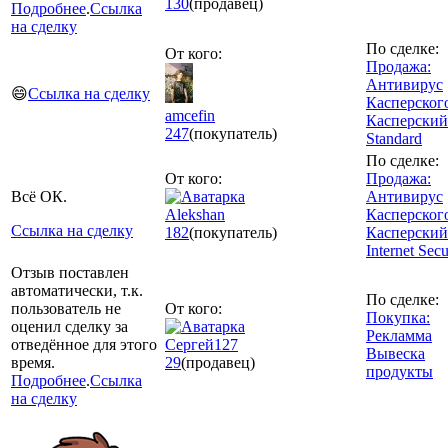
130
(продавец)
Подробнее
.
Ссылка
на сделку
По сделке:
От кого:
Продажа:
Антивирус
😄
Ссылка на сделку
Касперског
amcefin
Касперский
247
(покупатель)
Standard
По сделке:
От кого:
Продажа:
Всё ОК.
Антивирус
Alekshan
Касперског
Ссылка на сделку
182
(покупатель)
Касперский
Internet Secu
Отзыв поставлен
автоматически, т.к.
По сделке:
пользователь не
От кого:
Покупка:
оценил сделку за
Рекламма
отведённое для этого
Сергей127
Вывеска
время.
29
(продавец)
продукты
Подробнее
.
Ссылка
на сделку