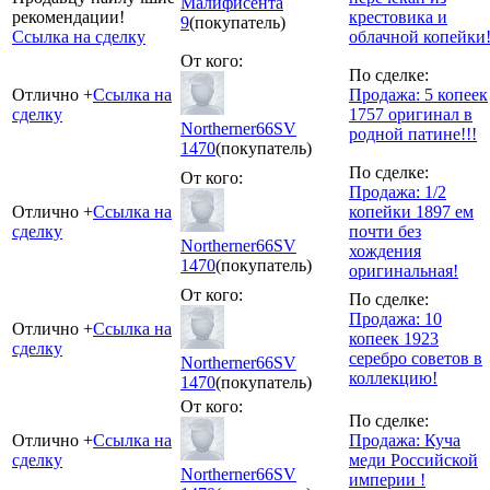
Малифисента
рекомендации!
крестовика и
9
(покупатель)
Ссылка на сделку
облачной копейки
От кого:
По сделке:
Отлично +
Ссылка на
Продажа: 5 копеек
сделку
1757 оригинал в
Northerner66SV
родной патине!!!
1470
(покупатель)
По сделке:
От кого:
Продажа: 1/2
Отлично +
Ссылка на
копейки 1897 ем
сделку
почти без
Northerner66SV
хождения
1470
(покупатель)
оригинальная!
От кого:
По сделке:
Продажа: 10
Отлично +
Ссылка на
копеек 1923
сделку
серебро советов в
Northerner66SV
коллекцию!
1470
(покупатель)
От кого:
По сделке:
Отлично +
Ссылка на
Продажа: Куча
сделку
меди Российской
Northerner66SV
империи !