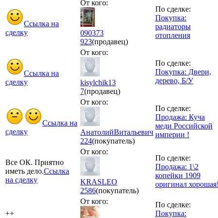
От кого:
По сделке:
Покупка:
Ссылка на
радиаторы
сделку
090373
отопления
923
(продавец)
От кого:
По сделке:
Покупка: Двери,
Ссылка на
дерево, Б/У
сделку
kisylchik13
7
(продавец)
От кого:
По сделке:
Продажа: Куча
Ссылка на
меди Российской
сделку
АнатолийВитальевич
империи !
224
(покупатель)
От кого:
По сделке:
Все ОК. Приятно
Продажа: 1\2
иметь дело.
Ссылка
копейки 1909
на сделку
KRASLEO
оригинал хорошая
2586
(покупатель)
От кого:
По сделке:
++
Покупка: