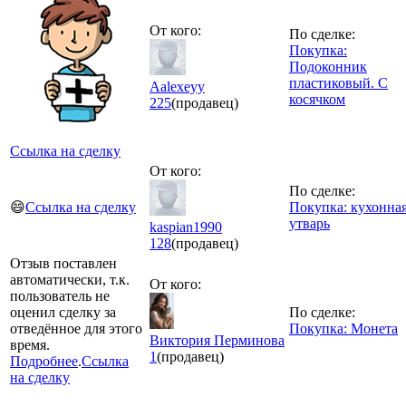
От кого:
По сделке:
Покупка:
Подоконник
пластиковый. С
Aalexeyy
косячком
225
(продавец)
Ссылка на сделку
От кого:
По сделке:
😄
Ссылка на сделку
Покупка: кухонна
утварь
kaspian1990
128
(продавец)
Отзыв поставлен
автоматически, т.к.
От кого:
пользователь не
оценил сделку за
По сделке:
отведённое для этого
Покупка: Монета
Виктория Перминова
время.
1
(продавец)
Подробнее
.
Ссылка
на сделку