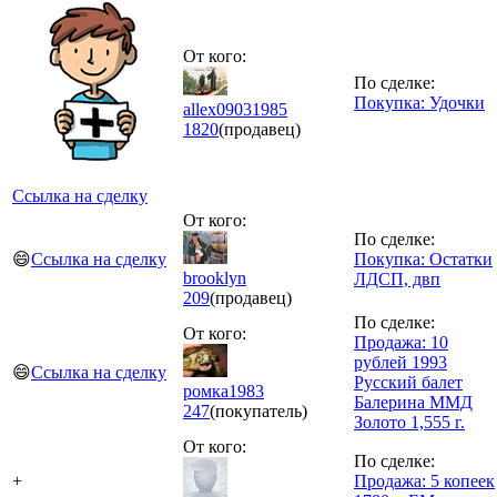
От кого:
По сделке:
Покупка: Удочки
allex09031985
1820
(продавец)
Ссылка на сделку
От кого:
По сделке:
😄
Ссылка на сделку
Покупка: Остатки
brooklyn
ЛДСП, двп
209
(продавец)
По сделке:
От кого:
Продажа: 10
рублей 1993
😄
Ссылка на сделку
Русский балет
ромка1983
Балерина ММД
247
(покупатель)
Золото 1,555 г.
От кого:
По сделке:
+
Продажа: 5 копеек