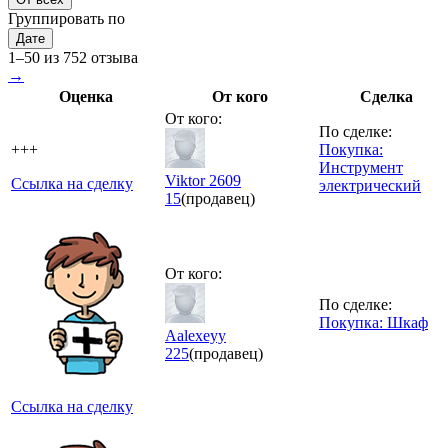
Группировать по
Дате
1–50 из 752 отзыва
→
Оценка
От кого
Сделка
От кого:
По сделке:
+++
Покупка:
Инструмент
Viktor 2609
Ссылка на сделку
электрический
15
(продавец)
От кого:
По сделке:
Покупка: Шкаф
Aalexeyy
225
(продавец)
Ссылка на сделку