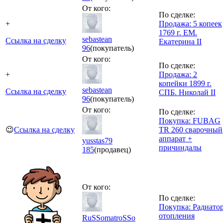
От кого:
По сделке:
+
Продажа: 5 копеек
1769 г. ЕМ.
sebastean
Ссылка на сделку
Екатерина II
96
(покупатель)
От кого:
По сделке:
+
Продажа: 2
копейки 1899 г.
sebastean
Ссылка на сделку
СПБ. Николай II
96
(покупатель)
От кого:
По сделке:
Покупка: FUBAG
😉
Ссылка на сделку
TR 260 сварочный
аппарат +
yusstas79
причиндалы
185
(продавец)
От кого:
По сделке:
Покупка: Радиато
отопления
RuSSomatroSSo