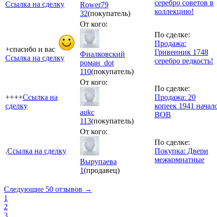
серебро советов в
Ссылка на сделку
Rower79
коллекцию!
32
(покупатель)
От кого:
По сделке:
Продажа:
+спасибо и вас
Гривенник 1748
Фиалковский
Ссылка на сделку
серебро редкость!
роман_dot
110
(покупатель)
От кого:
По сделке:
++++
Ссылка на
Продажа: 20
сделку
копеек 1941 начал
aukc
ВОВ
113
(покупатель)
От кого:
По сделке:
.
Ссылка на сделку
Покупка: Двери
межкомнатные
Вырупаева
1
(продавец)
Следующие 50 отзывов →
1
2
3