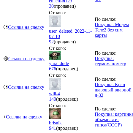
евгения123
30
(продавец)
От кого:
По сделке:
Покупка: Модем
🙂
Ссылка на сделку
Теле2 без сим
user_deleted_2022-11-
карты
07-10
92
(продавец)
От кого:
По сделке:
Покупка:
😄
Ссылка на сделку
yura_dude
термоманометр
676
(продавец)
От кого:
По сделке:
Покупка: Кран
🙂
Ссылка на сделку
шаровый вварной
will-4
д-32
140
(продавец)
От кого:
По сделке:
Покупка: картинк
+
Ссылка на сделку
объемная из
brisnik
гипса(СССР)
941
(продавец)