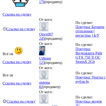
176
(продавец)
Ссылка на сделку
От кого:
По сделке:
Покупка: Батареи
🙂
Ссылка на сделку
отопления (
Опех007
регистры ) Б/У
245
(продавец)
От кого:
По сделке:
Покупка:
Видеокарта Palit
Всё ок
GTX 750 Ti OC
Uilleam
StormX 2Gb
Ссылка на сделку
123
(продавец)
От кого:
По сделке:
Все ок
Покупка: Унитаз с
рубля бу
sistema
Ссылка на сделку
82
(продавец)
От кого:
По сделке:
😐
Ссылка на сделку
Покупка: модем
3G