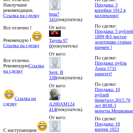
Наилучшие
Продажа: 3
рекомендации.
копейки 1912 в
bma7
Ссылка на сделку
коллекцию!
341
(покупатель)
По сделке:
От кого:
Все отлично !
Продажа: 5 рублей
1899 ФЗ чистое
Рекомендую !
Tayota 97
золотишко старых
Ссылка на сделку
6
(покупатель)
времен !
От кого:
По сделке:
Все отлично.
Продажа: рубль
Рекомендую
Ссылка
Анна 1731
на сделку
Serg_B
раритет!
338
(покупатель)
По сделке:
От кого:
Продажа: 10
рублей
Ссылка на
биметалл.2015.70
сделку
A200AM124
лет ВОВ.3
414
(покупатель)
монеты.Мешковые
От кого:
По сделке:
Продажа: 10
копеек 1923
С наступающим