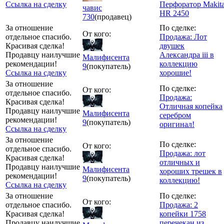
Ссылка на сделку
Перфоратор Makit
чавис
HR 2450
730
(продавец)
За отношение
По сделке:
От кого:
отдельное спасибо.
Продажа: Лот
Красивая сделка!
двушек
Продавцу наилучшие
Александра iii в
Малифисента
рекомендации!
коллекцию
9
(покупатель)
Ссылка на сделку
хорошие!
За отношение
По сделке:
От кого:
отдельное спасибо.
Продажа:
Красивая сделка!
Отличная копейка
Продавцу наилучшие
Малифисента
серебром
рекомендации!
9
(покупатель)
оригинал!
Ссылка на сделку
За отношение
По сделке:
От кого:
отдельное спасибо.
Продажа: лот
Красивая сделка!
отличных и
Продавцу наилучшие
Малифисента
хороших трешек в
рекомендации!
9
(покупатель)
коллекцию!
Ссылка на сделку
За отношение
По сделке:
От кого:
отдельное спасибо.
Продажа: 2
Красивая сделка!
копейки 1758
Продавцу наилучшие
перечекан из