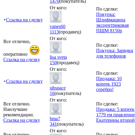
1470
(покупатель)
От кого:
По сделке:
Покупка:
+
Ссылка на сделку
Шлифмашина
эксцентриковая
vanes60
ПШМ 8150р
1113
(продавец)
От кого:
Все отлично,
По сделке:
Покупка: Зарядки
оперативно
для телефонов
lisa sveta
Ссылка на сделку
150
(продавец)
От кого:
По сделке:
Продажа: 10
+
Ссылка на сделку
копеек 1923
sibspace
серебро!
16
(покупатель)
От кого:
Все отлично.
По сделке:
Наилучшие
Продажа: 5 копеек
рекомендации.
1779 ем правление
bma7
Ссылка на сделку
Екатерины второй
341
(покупатель)
От кого:
Все отлично.
По сделке: