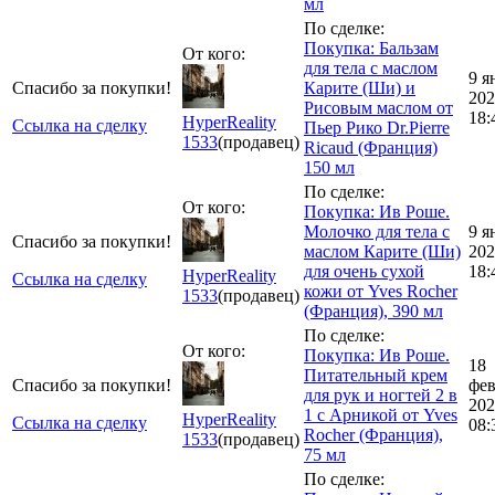
мл
По сделке:
Покупка: Бальзам
От кого:
для тела с маслом
9 я
Спасибо за покупки!
Карите (Ши) и
202
Рисовым маслом от
18:
HyperReality
Ссылка на сделку
Пьер Рико Dr.Pierre
1533
(продавец)
Ricaud (Франция)
150 мл
По сделке:
От кого:
Покупка: Ив Роше.
Молочко для тела с
9 я
Спасибо за покупки!
маслом Карите (Ши)
202
для очень сухой
18:
HyperReality
Ссылка на сделку
кожи от Yves Rocher
1533
(продавец)
(Франция), 390 мл
По сделке:
От кого:
Покупка: Ив Роше.
18
Питательный крем
Спасибо за покупки!
фе
для рук и ногтей 2 в
202
1 с Арникой от Yves
HyperReality
Ссылка на сделку
08:
Rocher (Франция),
1533
(продавец)
75 мл
По сделке: