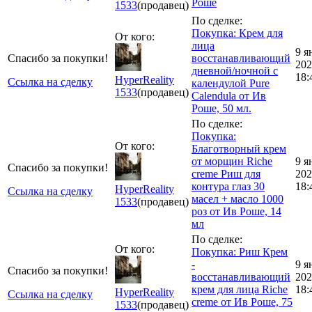
Роше
1533
(продавец)
По сделке:
Покупка: Крем для
От кого:
лица
9 я
Спасибо за покупки!
восстанавливающий
202
дневной/ночной с
18:
HyperReality
Ссылка на сделку
календулой Pure
1533
(продавец)
Calendula от Ив
Роше, 50 мл.
По сделке:
Покупка:
От кого:
Благотворный крем
от морщин Riche
9 я
Спасибо за покупки!
creme Риш для
202
контура глаз 30
18:
HyperReality
Ссылка на сделку
масел + масло 1000
1533
(продавец)
роз от Ив Роше, 14
мл
По сделке:
От кого:
Покупка: Риш Крем
-
9 я
Спасибо за покупки!
восстанавливающий
202
крем для лица Riche
18:
HyperReality
Ссылка на сделку
creme от Ив Роше, 75
1533
(продавец)