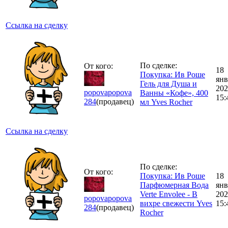
Ссылка на сделку
По сделке:
От кого:
18
Покупка: Ив Роше
янв
Гель для Душа и
202
popovapopova
Ванны «Кофе», 400
15:
284
(продавец)
мл Yves Rocher
Ссылка на сделку
По сделке:
От кого:
Покупка: Ив Роше
18
Парфюмерная Вода
янв
Verte Envolee - В
202
popovapopova
вихре свежести Yves
15:
284
(продавец)
Rocher