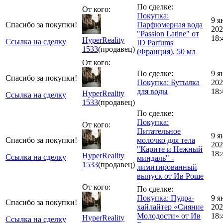
По сделке:
От кого:
Покупка:
9 я
Спасибо за покупки!
Парфюмерная вода
202
"Passion Latine" от
18:
HyperReality
Ссылка на сделку
ID Parfums
1533
(продавец)
(Франция), 50 мл
От кого:
По сделке:
9 я
Спасибо за покупки!
Покупка: Бутылка
202
для воды
18:
HyperReality
Ссылка на сделку
1533
(продавец)
По сделке:
Покупка:
От кого:
Питательное
9 я
Спасибо за покупки!
молочко для тела
202
"Карите и Нежный
18:
HyperReality
Ссылка на сделку
миндаль" -
1533
(продавец)
лимитированный
выпуск от Ив Роше
От кого:
По сделке:
Покупка: Пудра-
9 я
Спасибо за покупки!
хайлайтер «Сияние
202
Молодости» от Ив
18:
HyperReality
Ссылка на сделку