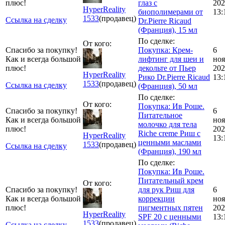
плюс!
глаз с
202
HyperReality
биополимерами от
13:
1533
(продавец)
Ссылка на сделку
Dr.Pierre Ricaud
(Франция), 15 мл
По сделке:
От кого:
Спасибо за покупку!
Покупка: Крем-
6
Как и всегда большой
лифтинг для шеи и
ноя
плюс!
декольте от Пьер
202
HyperReality
Рико Dr.Pierre Ricaud
13:
1533
(продавец)
Ссылка на сделку
(Франция), 50 мл
По сделке:
От кого:
Покупка: Ив Роше.
Спасибо за покупку!
6
Питательное
Как и всегда большой
ноя
молочко для тела
плюс!
202
Riche creme Риш с
HyperReality
13:
ценными маслами
1533
(продавец)
Ссылка на сделку
(Франция), 190 мл
По сделке:
Покупка: Ив Роше.
Питательный крем
От кого:
Спасибо за покупку!
для рук Риш для
6
Как и всегда большой
коррекции
ноя
плюс!
пигментных пятен
202
HyperReality
SPF 20 с ценными
13:
1533
(продавец)
Ссылка на сделку