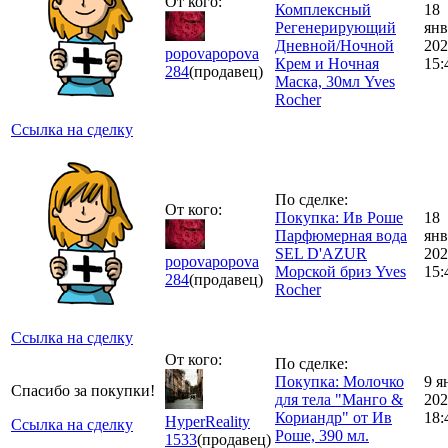
От кого:
Комплексный
18
Регенерирующий
янв
Дневной/Ночной
202
popovapopova
Крем и Ночная
15:
284
(продавец)
Маска, 30мл Yves
Rocher
Ссылка на сделку
По сделке:
От кого:
Покупка: Ив Роше
18
Парфюмерная вода
янв
SEL D'AZUR
202
popovapopova
Морской бриз Yves
15:
284
(продавец)
Rocher
Ссылка на сделку
От кого:
По сделке:
Покупка: Молочко
9 я
Спасибо за покупки!
для тела "Манго &
202
Кориандр" от Ив
18:
HyperReality
Ссылка на сделку
Роше, 390 мл.
1533
(продавец)