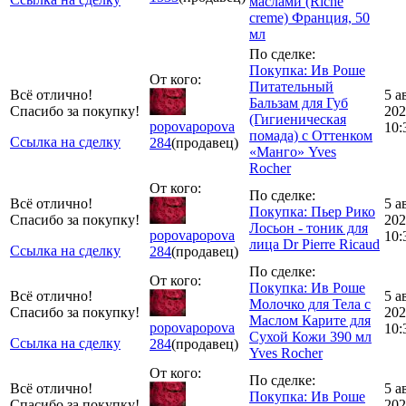
маслами (Riche
creme) Франция, 50
мл
По сделке:
Покупка: Ив Роше
От кого:
Питательный
Всё отлично!
5 а
Бальзам для Губ
Спасибо за покупку!
202
(Гигиеническая
popovapopova
10:
помада) с Оттенком
Ссылка на сделку
284
(продавец)
«Манго» Yves
Rocher
От кого:
По сделке:
Всё отлично!
5 а
Покупка: Пьер Рико
Спасибо за покупку!
202
Лосьон - тоник для
popovapopova
10:
лица Dr Pierre Ricaud
Ссылка на сделку
284
(продавец)
По сделке:
От кого:
Покупка: Ив Роше
Всё отлично!
5 а
Молочко для Тела с
Спасибо за покупку!
202
Маслом Карите для
popovapopova
10:
Сухой Кожи 390 мл
Ссылка на сделку
284
(продавец)
Yves Rocher
От кого:
По сделке:
Всё отлично!
5 а
Покупка: Ив Роше
Спасибо за покупку!
202