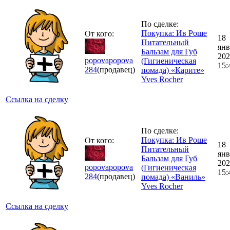
По сделке:
Покупка: Ив Роше
От кого:
18
Питательный
янв
Бальзам для Губ
202
popovapopova
(Гигиеническая
15:
284
(продавец)
помада) «Карите»
Yves Rocher
Ссылка на сделку
По сделке:
Покупка: Ив Роше
От кого:
18
Питательный
янв
Бальзам для Губ
202
popovapopova
(Гигиеническая
15:
284
(продавец)
помада) «Ваниль»
Yves Rocher
Ссылка на сделку