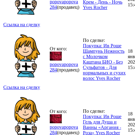
popovapopova
Крем - День - Ночь
15:
284
(продавец)
Yves Rocher
Ссылка на сделку
По сделке:
Покупка: Ив Роше
От кого:
Шампунь Нежность
18
с Молочком
янв
Каштана БИО - Без
202
popovapopova
Cульфатов - Для
15:
284
(продавец)
нормальных и сухих
волос Yves Rocher
Ссылка на сделку
По сделке:
От кого:
18
Покупка: Ив Роше
янв
Гель для Душа и
202
popovapopova
Ванны «Аргания -
15:
284
(продавец)
Роза» Yves Rocher