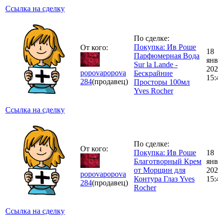
Ссылка на сделку
По сделке:
Покупка: Ив Роше
От кого:
18
Парфюмерная Вода
янв
Sur la Lande -
202
popovapopova
Бескрайние
15:
284
(продавец)
Просторы 100мл
Yves Rocher
Ссылка на сделку
По сделке:
От кого:
Покупка: Ив Роше
18
Благотворный Крем
янв
от Морщин для
202
popovapopova
Контура Глаз Yves
15:
284
(продавец)
Rocher
Ссылка на сделку