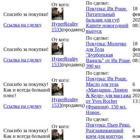
По сделке:
От кого:
Покупка: Ив Роше.
18
Спасибо за покупки!
Питательный
фе
бальзам для губ
202
HyperReality
Ссылка на сделку
Карите новогодний
08:
1533
(продавец)
выпуск
По сделке:
От кого:
Покупка: Молочко
18
Спасибо за покупки!
для Тела
фе
"Бурбонская
202
HyperReality
Ссылка на сделку
Ваниль" от Ив Роше,
08:
1533
(продавец)
390 мл
По сделке:
Покупка: Ив Роше.
От кого:
Спасибо за покупку!
Масло для тела
6
Как и всегда большой
«Мандарин, Лимон
ноя
плюс!
& Кедр» для массажа
202
HyperReality
от Yves Rocher
13:
1533
(продавец)
Ссылка на сделку
(Франция), 150 мл.
Новое.
По сделке:
Покупка: Пьер Рико.
От кого:
Спасибо за покупку!
Разглаживающий
6
Как и всегда большой
крем для контура
ноя