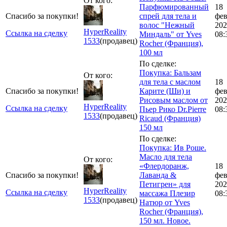
От кого:
Парфюмированный
18
Спасибо за покупки!
cпрей для тела и
фе
волос "Нежный
202
HyperReality
Ссылка на сделку
Миндаль" от Yves
08:
1533
(продавец)
Rocher (Франция),
100 мл
По сделке:
Покупка: Бальзам
От кого:
для тела с маслом
18
Спасибо за покупки!
Карите (Ши) и
фе
Рисовым маслом от
202
HyperReality
Ссылка на сделку
Пьер Рико Dr.Pierre
08:
1533
(продавец)
Ricaud (Франция)
150 мл
По сделке:
Покупка: Ив Роше.
Масло для тела
От кого:
«Флердоранж,
18
Спасибо за покупки!
Лаванда &
фе
Петигрен» для
202
HyperReality
Ссылка на сделку
массажа Плезир
08:
1533
(продавец)
Натюр от Yves
Rocher (Франция),
150 мл. Новое.