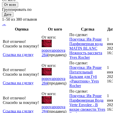
От всех
Группировать по
Дате
1–50 из 380 отзывов
→
Оценка
От кого
Сделка
Да
По сделке:
От кого:
Покупка: Ив Роше
1
Всё отлично!
Парфюмерная вода
ию
Спасибо за покупку!
MATIN BLANC
202
popovapopova
Нежность рассвета
16:
Ссылка на сделку
284
(продавец)
Yves Rocher
По сделке:
От кого:
Покупка: Ив Роше
1
Всё отлично!
Питательный
ию
Спасибо за покупку!
Бальзам для Губ
202
popovapopova
«Ракитник» Yves
16:
Ссылка на сделку
284
(продавец)
Rocher
По сделке:
От кого:
Покупка: Ив Роше
1
Всё отлично!
Парфюмерная Вода
ию
Спасибо за покупку!
Verte Envolee - В
202
popovapopova
вихре свежести Yves
16:
Ссылка на сделку
284
(продавец)