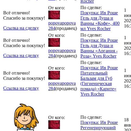
Rocher
По сделке:
От кого:
1
Всё отлично!
Покупка: Ив Роше
ию
Спасибо за покупку!
Гель для Душа и
202
popovapopova
Ванны «Кофе», 400
16:
Ссылка на сделку
284
(продавец)
мл Yves Rocher
По сделке:
От кого:
1
Всё отлично!
Покупка: Ив Роше
ию
Спасибо за покупку!
Гель для Душа и
202
popovapopova
Ванны «Аргания -
16:
Ссылка на сделку
284
(продавец)
Роза» Yves Rocher
По сделке:
Покупка: Ив Роше
От кого:
1
Всё отлично!
Питательный
ию
Спасибо за покупку!
Бальзам для Губ
202
popovapopova
(Гигиеническая
16:
Ссылка на сделку
284
(продавец)
помада) «Карите»
Yves Rocher
По сделке:
От кого:
18
Покупка: Ив Роше
янв
Регенерирующий
202