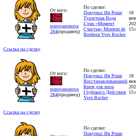
По сделке:
От кого:
Покупка: Ив Роше
18
Туалетная Вода
янв
L'eau «Момент
202
popovapopova
Счастья» Moment de
15:
284
(продавец)
Bonheur Yves Rocher
Ссылка на сделку
По сделке:
От кого:
Покупка: Ив Роше
18
Восстанавливающий
янв
Крем для лица
202
popovapopova
Глубокого Действия
15:
284
(продавец)
Yves Rocher
Ссылка на сделку
По сделке:
Покупка: Ив Роше