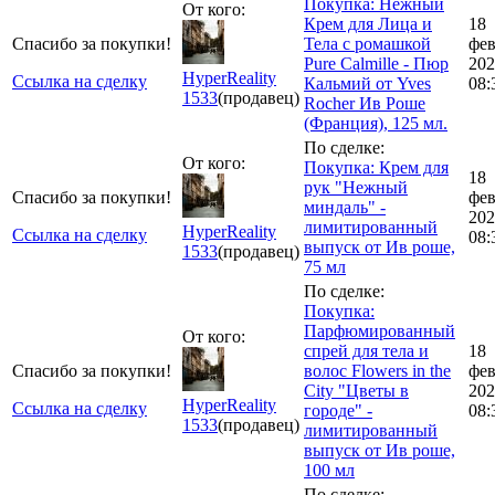
Покупка: Нежный
От кого:
Крем для Лица и
18
Спасибо за покупки!
Тела с ромашкой
фе
Pure Calmille - Пюр
202
HyperReality
Ссылка на сделку
Кальмий от Yves
08:
1533
(продавец)
Rocher Ив Роше
(Франция), 125 мл.
По сделке:
От кого:
Покупка: Крем для
18
рук "Нежный
Спасибо за покупки!
фе
миндаль" -
202
лимитированный
HyperReality
Ссылка на сделку
08:
выпуск от Ив роше,
1533
(продавец)
75 мл
По сделке:
Покупка:
Парфюмированный
От кого:
cпрей для тела и
18
Спасибо за покупки!
волос Flowers in the
фе
City "Цветы в
202
HyperReality
Ссылка на сделку
городе" -
08:
1533
(продавец)
лимитированный
выпуск от Ив роше,
100 мл
По сделке: