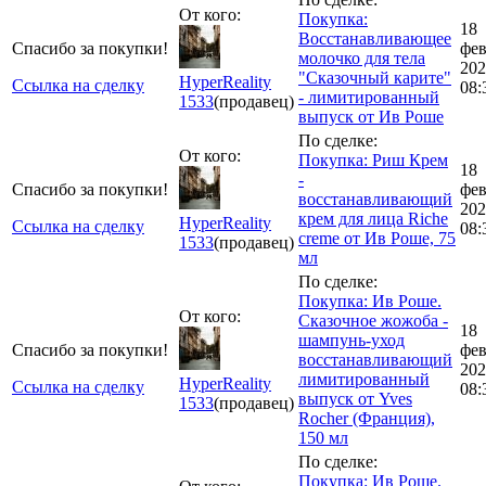
От кого:
Покупка:
18
Восстанавливающее
Спасибо за покупки!
фе
молочко для тела
202
"Сказочный карите"
HyperReality
Ссылка на сделку
08:
- лимитированный
1533
(продавец)
выпуск от Ив Роше
По сделке:
От кого:
Покупка: Риш Крем
18
-
Спасибо за покупки!
фе
восстанавливающий
202
крем для лица Riche
HyperReality
Ссылка на сделку
08:
creme от Ив Роше, 75
1533
(продавец)
мл
По сделке:
Покупка: Ив Роше.
От кого:
Сказочное жожоба -
18
шампунь-уход
Спасибо за покупки!
фе
восстанавливающий
202
лимитированный
HyperReality
Ссылка на сделку
08:
выпуск от Yves
1533
(продавец)
Rocher (Франция),
150 мл
По сделке:
Покупка: Ив Роше.