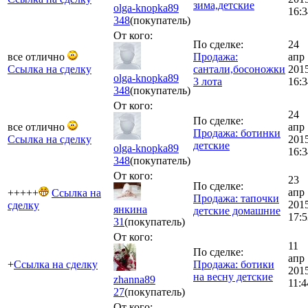
зима,детские
olga-knopka89
16:3
348
(покупатель)
От кого:
По сделке:
24
все отлично
Продажа:
апр
Ссылка на сделку
сантали,босоножки
201
olga-knopka89
3 лота
16:3
348
(покупатель)
От кого:
24
По сделке:
все отлично
апр
Продажа: ботинки
Ссылка на сделку
201
детские
olga-knopka89
16:3
348
(покупатель)
От кого:
23
По сделке:
апр
+++++
Ссылка на
Продажа: тапочки
201
сделку
янкина
детские домашние
17:5
31
(покупатель)
От кого:
11
По сделке:
апр
+
Ссылка на сделку
Продажа: ботики
201
на весну детские
zhanna89
11:4
27
(покупатель)
От кого: