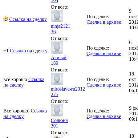
104
От кого:
9
По сделке:
ноя
Ссылка на сделку
Сделка в архиве
201
ninja2121
10:0
36
От кого:
6
По сделке:
ноя
+1
Ссылка на сделку
Сделка в архиве
201
Асисяй
10:4
189
От кого:
18
всё хорошо
Ссылка
По сделке:
окт
на сделку
Сделка в архиве
201
miroslava-ru2012
06:1
275
От кого:
9 ок
Все хорошо!
Ссылка
По сделке:
201
на сделку
Сделка в архиве
09:1
Солюна
301
От кого:
18