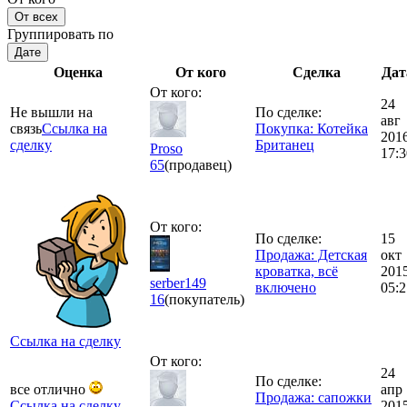
От всех
Группировать по
Дате
Оценка
От кого
Сделка
Дат
От кого:
24
Не вышли на
По сделке:
авг
связь
Ссылка на
Покупка: Котейка
201
сделку
Британец
Proso
17:3
65
(продавец)
От кого:
По сделке:
15
Продажа: Детская
окт
кроватка, всё
201
serber149
включено
05:2
16
(покупатель)
Ссылка на сделку
От кого:
24
По сделке:
все отлично
апр
Продажа: сапожки
Ссылка на сделку
201