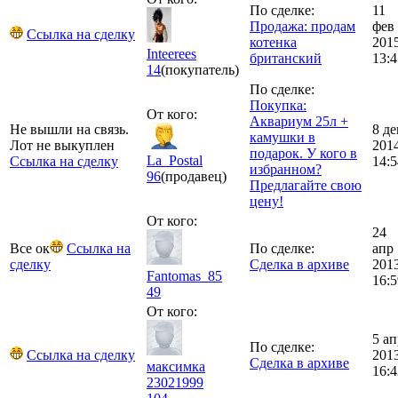
По сделке:
11
Продажа: продам
фев
Ссылка на сделку
котенка
201
Inteerees
британский
13:4
14
(покупатель)
По сделке:
Покупка:
От кого:
Аквариум 25л +
Не вышли на связь.
8 де
камушки в
Лот не выкуплен
201
подарок. У кого в
La_Postal
Ссылка на сделку
14:5
избранном?
96
(продавец)
Предлагайте свою
цену!
От кого:
24
Все ок
Ссылка на
По сделке:
апр
сделку
Сделка в архиве
201
Fantomas_85
16:5
49
От кого:
5 ап
По сделке:
Ссылка на сделку
201
Сделка в архиве
максимка
16:4
23021999