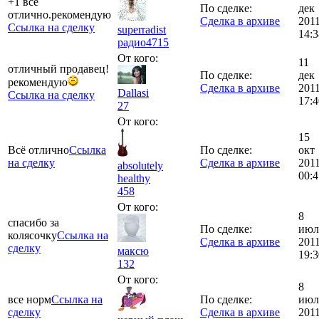
+1 все
По сделке:
дек
отлично.рекомендую
Сделка в архиве
201
Ссылка на сделку
superradist
14:3
радио
4715
От кого:
11
отличный продавец!
По сделке:
дек
рекомендую
Сделка в архиве
201
Dallasi
Ссылка на сделку
17:4
27
От кого:
15
Всё отлично
Ссылка
По сделке:
окт
на сделку
Сделка в архиве
201
absolutely
00:4
healthy
458
От кого:
8
спасибо за
По сделке:
июл
колясочку
Ссылка на
Сделка в архиве
201
сделку
максю
19:3
132
От кого:
8
все норм
Ссылка на
По сделке:
июл
сделку
Сделка в архиве
201