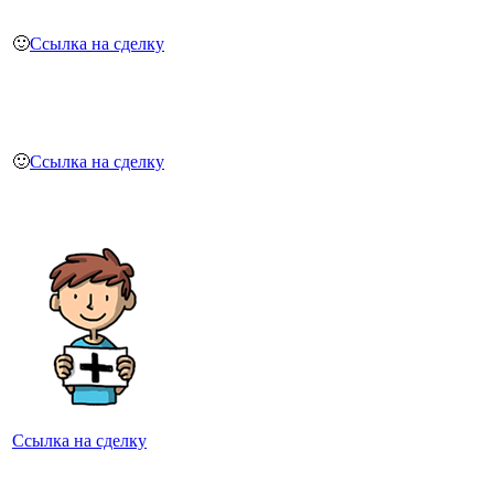
🙂
Ссылка на сделку
🙂
Ссылка на сделку
Ссылка на сделку