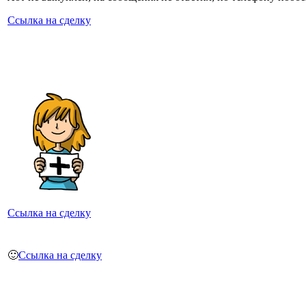
Ссылка на сделку
Ссылка на сделку
🙂
Ссылка на сделку