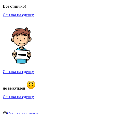
Всё отлично!
Ссылка на сделку
Ссылка на сделку
не выкуплен
Ссылка на сделку
😉
Ссылка на сделку