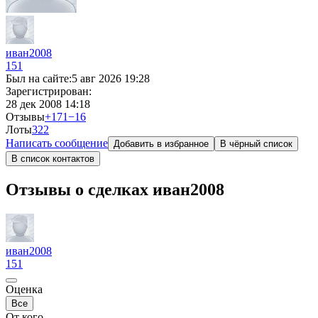
иван2008
151
Был на сайте:
5 авг 2026 19:28
Зарегистрирован:
28 дек 2008 14:18
Отзывы
+171
−16
Лоты
3
22
Написать сообщение
Добавить в избранное
В чёрный список
В список контактов
Отзывы о сделках иван2008
иван2008
151
Оценка
Все
От кого