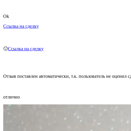
Ok
Ссылка на сделку
🙂
Ссылка на сделку
Отзыв поставлен автоматически, т.к. пользователь не оценил с
отлично