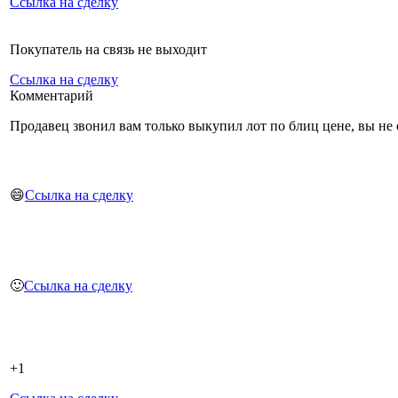
Ссылка на сделку
Покупатель на связь не выходит
Ссылка на сделку
Комментарий
Продавец звонил вам только выкупил лот по блиц цене, вы не 
😄
Ссылка на сделку
🙂
Ссылка на сделку
+1