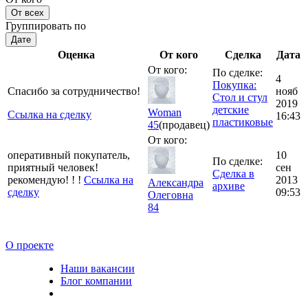
От всех
Группировать по
Дате
Оценка
От кого
Сделка
Дата
От кого:
По сделке:
4
Покупка:
Спасибо за сотрудничество!
нояб
Стол и стул
2019
детские
Woman
Ссылка на сделку
16:43
пластиковые
45
(продавец)
От кого:
оперативный покупатель,
10
По сделке:
приятный человек!
сен
Сделка в
рекомендую! ! !
Ссылка на
2013
Александра
архиве
сделку
09:53
Олеговна
84
О проекте
Наши вакансии
Блог компании