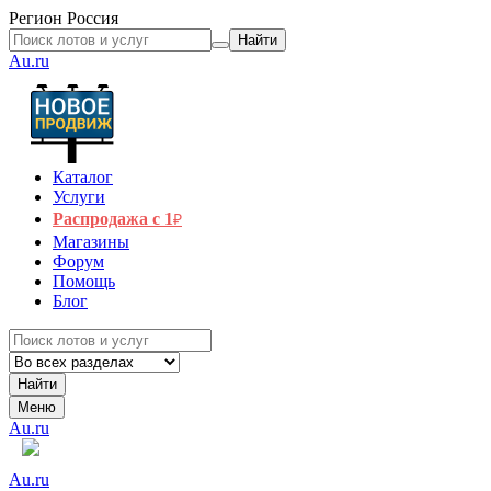
Регион
Россия
Найти
Au.ru
Каталог
Услуги
Распродажа с 1
₽
Магазины
Форум
Помощь
Блог
Найти
Меню
Au.ru
Au.ru