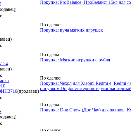
Покупка: ProBalance (ПроБаланс) 15кг для с
S
родавец)
:
По сделке:
Покупка: куча мягких игрушек
давец)
:
По сделке:
Покупка: Мягкие игрушки с рубля
s124
давец)
:
По сделке:
Покупка: Чехол для Xiaomi Redmi 4, Redmi 4A
010
рисунком Dragon\материал термопластичный
ЗИН
3710
(продавец)
:
По сделке:
Покупка: Dog Chow (Дог Чау) для щенков. К
S
родавец)
:
По сделке: