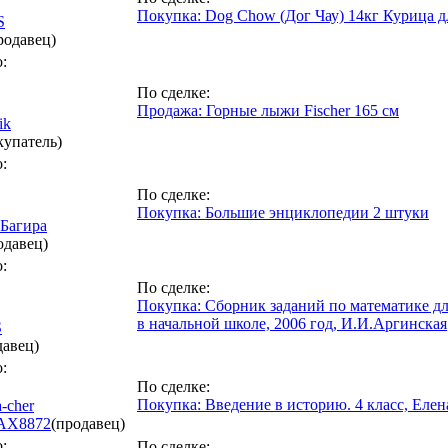
Покупка: Dog Chow (Дог Чау) 14кг Курица д
S
родавец)
:
По сделке:
Продажа: Горные лыжи Fischer 165 см
ik
купатель)
:
По сделке:
Покупка: Большие энциклопедии 2 штуки
Багира
одавец)
:
По сделке:
Покупка: Сборник заданий по математике дл
в начальной школе, 2006 год, И.И.Аргинская
S
давец)
:
По сделке:
Покупка: Введение в историю. 4 класс, Еле
a-cher
AX
8872
(продавец)
:
По сделке: