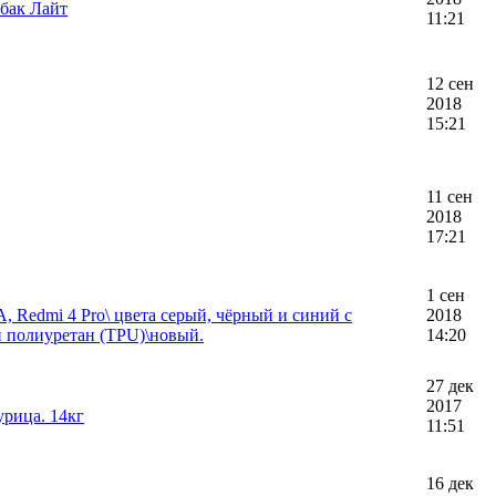
обак Лайт
11:21
12 сен
2018
15:21
11 сен
2018
17:21
1 сен
, Redmi 4 Pro\ цвета серый, чёрный и синий с
2018
 полиуретан (TPU)\новый.
14:20
27 дек
2017
урица. 14кг
11:51
16 дек