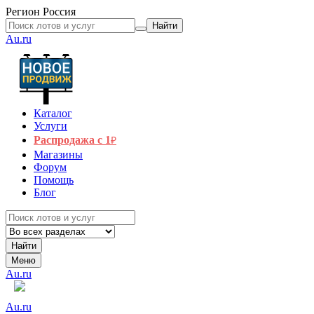
Регион
Россия
Найти
Au.ru
Каталог
Услуги
Распродажа с 1
₽
Магазины
Форум
Помощь
Блог
Найти
Меню
Au.ru
Au.ru