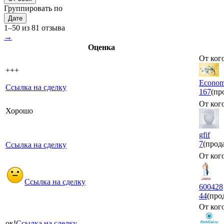
Группировать по
Дате
1–50 из 81 отзыва
→
Оценка
От кого
+++
Econo
Ссылка на сделку
167
(пр
От кого
Хорошо
gfif
7
(прод
Ссылка на сделку
От кого
Ссылка на сделку
600428
44
(про
От кого
ок!
Ссылка на сделку