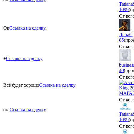
Tatiana
1099
(п
От кого
Ок
Ссылка на сделку
ЛенаС
85
(про
От кого
+
Ссылка на сделку
busines
40
(про
От кого
Всё будет хорошо
Ссылка на сделку
King 2
МАГА
От кого
ок!
Ссылка на сделку
Tatiana
1099
(п
От кого