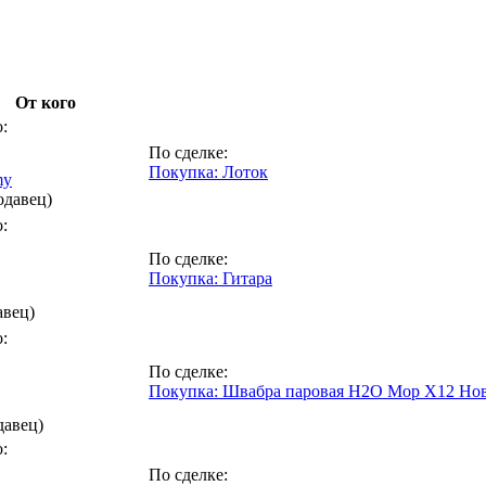
От кого
:
По сделке:
Покупка: Лоток
my
одавец)
:
По сделке:
Покупка: Гитара
авец)
:
По сделке:
Покупка: Швабра паровая H2O Mop X12 Нов
давец)
:
По сделке: