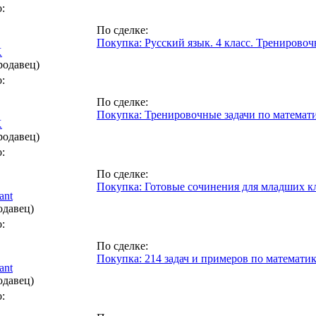
:
По сделке:
Покупка: Русский язык. 4 класс. Тренирово
K
родавец)
:
По сделке:
Покупка: Тренировочные задачи по математи
K
родавец)
:
По сделке:
Покупка: Готовые сочинения для младших к
ant
одавец)
:
По сделке:
Покупка: 214 задач и примеров по математике
ant
одавец)
: