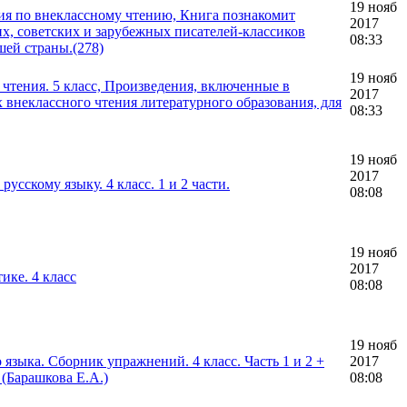
19 нояб
ия по внеклассному чтению, Книга познакомит
2017
х, советских и зарубежных писателей-классиков
08:33
шей страны.(278)
19 нояб
 чтения. 5 класс, Произведения, включенные в
2017
 внеклассного чтения литературного образования, для
08:33
19 нояб
2017
сскому языку. 4 класс. 1 и 2 части.
08:08
19 нояб
2017
ике. 4 класс
08:08
19 нояб
языка. Сборник упражнений. 4 класс. Часть 1 и 2 +
2017
(Барашкова Е.А.)
08:08