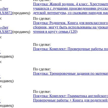
Покупка: Живой родник. 4 класс. Хрестомат
учащихся с лучшими произведениями русски
a-cher
детской литературы, со сказками народов на
AX
8872
(продавец)
:
По сделке:
Покупка: Родничок. Книга для внеклассного
сборник, могут быть использованы на уроках
a-cher
чтения в кругу семьи.(120)
AX
8872
(продавец)
:
По сделке:
Покупка: Комплект: Проверочные работы по ру
K
родавец)
:
По сделке:
Покупка: Тренировочные задания по математ
K
родавец)
:
По сделке:
Покупка: Комплект: Грамматика английского 
Проверочные работы + Книга для родителей 
K
родавец)