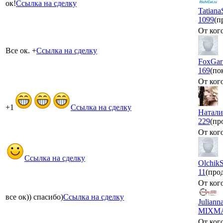
ок!
Ссылка на сделку
Tatiana
1099
(п
От кого
Все ок. +
Ссылка на сделку
FoxGar
169
(по
От кого
+1
Ссылка на сделку
Натали
229
(пр
От кого
Ссылка на сделку
Olchik
11
(про
От кого
все ок)) спасибо)
Ссылка на сделку
Juliann
MIXM
От кого