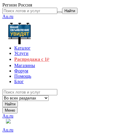
Регион
Россия
Найти
Au.ru
Каталог
Услуги
Распродажа с 1
₽
Магазины
Форум
Помощь
Блог
Найти
Меню
Au.ru
Au.ru