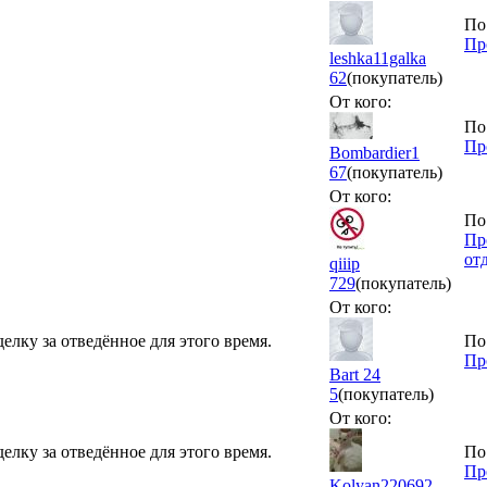
По
Пр
leshka11galka
62
(покупатель)
От кого:
По
Пр
Bombardier1
67
(покупатель)
От кого:
По
Пр
от
qiiip
729
(покупатель)
От кого:
елку за отведённое для этого время.
По
Пр
Bart 24
5
(покупатель)
От кого:
елку за отведённое для этого время.
По
Пр
Kolyan220692