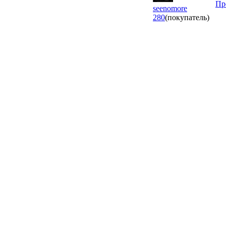
Пр
seenomore
280
(покупатель)