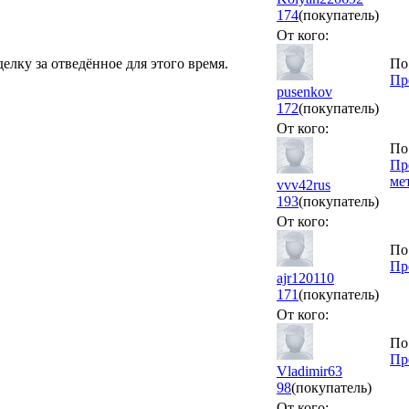
174
(покупатель)
От кого:
елку за отведённое для этого время.
По
Пр
pusenkov
172
(покупатель)
От кого:
По
Пр
ме
vvv42rus
193
(покупатель)
От кого:
По
Пр
ajr120110
171
(покупатель)
От кого:
По
Пр
Vladimir63
98
(покупатель)
От кого: