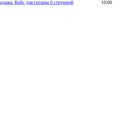
одажа: Кейс для гитары 6 струнной
16:06