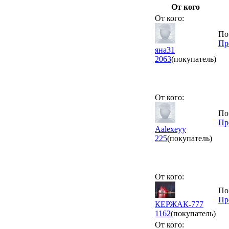
От кого
От кого:
По
Пр
яна31
2063
(покупатель)
От кого:
По
Пр
Aalexeyy
225
(покупатель)
От кого:
По
Пр
КЕРЖАК-777
1162
(покупатель)
От кого: