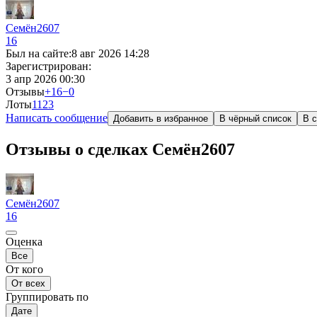
Семён2607
16
Был на сайте:
8 авг 2026 14:28
Зарегистрирован:
3 апр 2026 00:30
Отзывы
+16
−0
Лоты
11
23
Написать сообщение
Добавить в избранное
В чёрный список
В с
Отзывы о сделках Семён2607
Семён2607
16
Оценка
Все
От кого
От всех
Группировать по
Дате