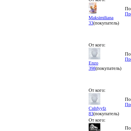
По
Пр
Maksimiliana
33
(покупатель)
От кого:
По
Пр
Еnzo
398
(покупатель)
От кого:
По
Пр
Cnhfyyfz
83
(покупатель)
От кого:
По