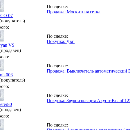
По сделке:
Продажа: Москитная сетка
CCO 07
(покупатель)
кого:
По сделке:
Покупка: Двп
vyan VS
(продавец)
кого:
По сделке:
Продажа: Выключатель автоматический 
tnik003
(покупатель)
кого:
По сделке:
Покупка: Звукоизоляция АкустиKnauf 1
erer80
(продавец)
кого:
По сделке: