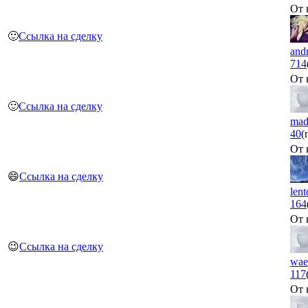
От 
🙂
Ссылка на сделку
and
714
От 
🙂
Ссылка на сделку
mad
40
(
От 
😄
Ссылка на сделку
len
164
От 
😉
Ссылка на сделку
wae
117
От 