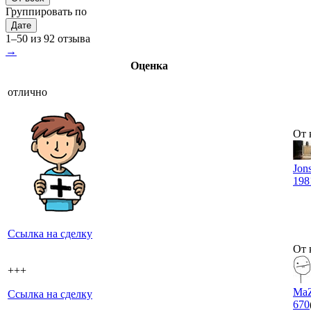
Группировать по
Дате
1–50 из 92 отзыва
→
Оценка
отлично
От 
Jon
198
Ссылка на сделку
От 
+++
Ma
Ссылка на сделку
670