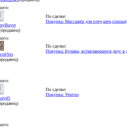
кого:
По сделке:
Покупка: Массажёр для плеч,шеи,спины(
pyBuyer
(продавец)
кого:
По сделке:
Покупка: Булавы, вставляющиеся друг в д
гейYes
продавец)
кого:
По сделке:
Покупка: Унитаз
toly85
продавец)
кого: