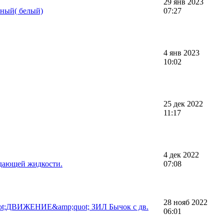
29 янв 2023
ьный( белый)
07:27
4 янв 2023
10:02
25 дек 2022
11:17
4 дек 2022
дающей жидкости.
07:08
28 нояб 2022
uot;ДВИЖЕНИЕ&amp;quot; ЗИЛ Бычок с дв.
06:01