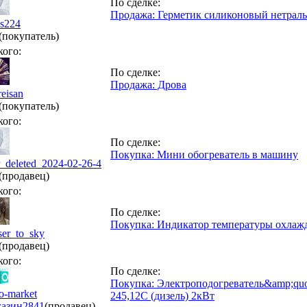
По сделке:
Продажа: Герметик силиконовый нетрал
ks224
(покупатель)
кого:
По сделке:
Продажа: Дрова
reisan
(покупатель)
кого:
По сделке:
Покупка: Мини обогреватель в машину
r_deleted_2024-02-26-4
(продавец)
кого:
По сделке:
Покупка: Индикатор температуры охлаж
ser_to_sky
(продавец)
кого:
По сделке:
Покупка: Электроподогреватель&amp;q
o-market
245,12С (дизель) 2кВт
азин
2841
(продавец)