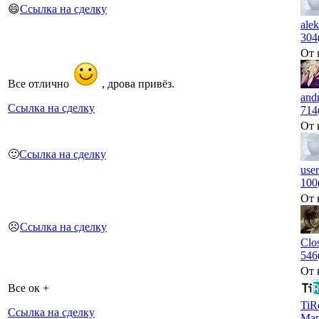
😄
Ссылка на сделку
ale
304
От 
Все отлично
, дрова привёз.
and
Ссылка на сделку
714
От 
🙂
Ссылка на сделку
use
100
От 
☹️
Ссылка на сделку
Clo
546
От 
Все ок +
TiR
Ссылка на сделку
Маг