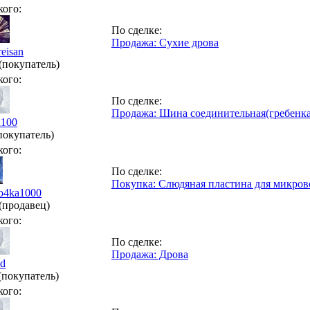
кого:
По сделке:
Продажа: Сухие дрова
reisan
(покупатель)
кого:
По сделке:
Продажа: Шина соединительная(гребенка
100
покупатель)
кого:
По сделке:
Покупка: Слюдяная пластина для микров
to4ka1000
(продавец)
кого:
По сделке:
Продажа: Дрова
d
(покупатель)
кого: