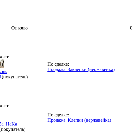
От кого
кого:
По сделке:
Продажа: Заклёпки (нержавейка)
sons
1
(покупатель)
кого:
По сделке:
Продажа: Клёпки (нержавейка)
Za_HaKa
(покупатель)