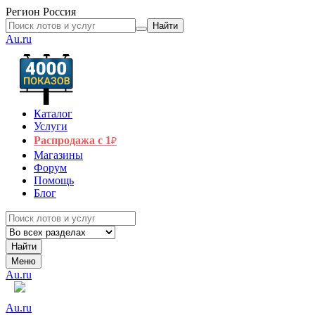
Регион
Россия
Найти
Au.ru
Каталог
Услуги
Распродажа с 1
₽
Магазины
Форум
Помощь
Блог
Найти
Меню
Au.ru
Au.ru