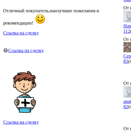
От 
Отличный покупатель,наилучшие пожелания и
рекомендации!
Hap
112
Ссылка на сделку
От 
😄
Ссылка на сделку
Сер
83
(
От 
ana
82
(
Ссылка на сделку
От 