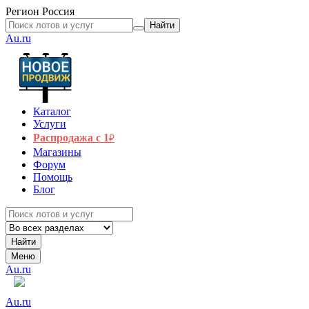
Регион
Россия
Найти
Au.ru
Каталог
Услуги
Распродажа с 1
₽
Магазины
Форум
Помощь
Блог
Найти
Меню
Au.ru
Au.ru