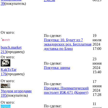
39
(покупатель)
От кого:
По сделке:
19
Покупка: 10. Букет из 7
июля
эквадорских роз. Бесплатная
2024
bunch.market
доставка по Блиц
17:00
213
(продавец)
От кого:
23
По сделке:
июня
Покупка: шины
2024
KakToTar
15:40
176
(продавец)
От кого:
17
По сделке:
июня
Продажа: Пневматический
2024
Уходим огородами
пистолет ИЖ-671 (Корнет)
17:28
195
(покупатель)
От кого:
11
По сделке: