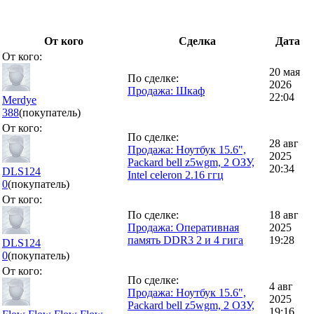
От кого
Сделка
Дата
От кого:
20 мая
По сделке:
2026
Продажа: Шкаф
22:04
Merdye
388
(покупатель)
От кого:
По сделке:
28 авг
Продажа: Ноутбук 15.6",
2025
Packard bell z5wgm, 2 ОЗУ,
20:34
DLS124
Intel celeron 2.16 ггц
0
(покупатель)
От кого:
По сделке:
18 авг
Продажа: Оперативная
2025
память DDR3 2 и 4 гига
19:28
DLS124
0
(покупатель)
От кого:
По сделке:
4 авг
Продажа: Ноутбук 15.6",
2025
Packard bell z5wgm, 2 ОЗУ,
19:16