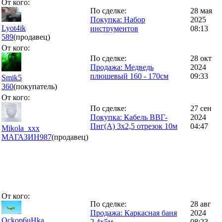
От кого:
По сделке:
28 мая
Покупка: Набор
2025
Lyot4ik
инструментов
08:13
589
(продавец)
От кого:
По сделке:
28 окт
Продажа: Медведь
2024
плюшевый 160 - 170см
09:33
Smik5
360
(покупатель)
От кого:
По сделке:
27 сен
Покупка: Кабель ВВГ-
2024
Пнг(А) 3х2,5 отрезок 10м
04:47
Mikola_xxx
МАГАЗИН
987
(продавец)
От кого:
По сделке:
28 авг
Продажа: Каркасная баня
2024
Ockop6uHka
2.4x5м
08:23