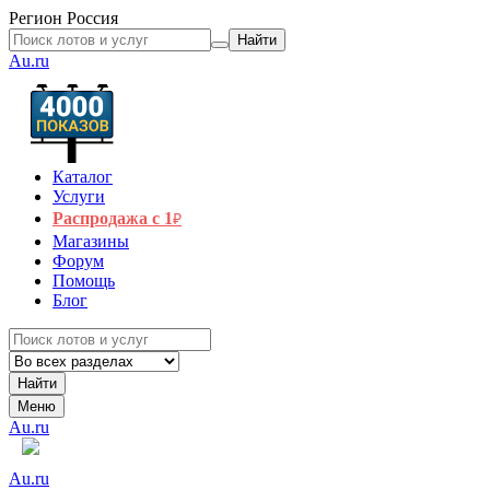
Регион
Россия
Найти
Au.ru
Каталог
Услуги
Распродажа с 1
₽
Магазины
Форум
Помощь
Блог
Найти
Меню
Au.ru
Au.ru