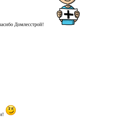
Спасибо Домлесстрой!
ди!