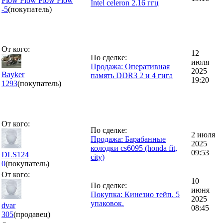
Flow Flow Flow Flow
Intel celeron 2.16 ггц
-5
(покупатель)
От кого:
12
По сделке:
июля
Продажа: Оперативная
2025
Bayker
память DDR3 2 и 4 гига
19:20
1293
(покупатель)
От кого:
По сделке:
2 июля
Продажа: Барабанные
2025
колодки cs6095 (honda fit,
09:53
DLS124
city)
0
(покупатель)
От кого:
10
По сделке:
июня
Покупка: Кинезио тейп. 5
2025
упаковок.
dvar
08:45
305
(продавец)