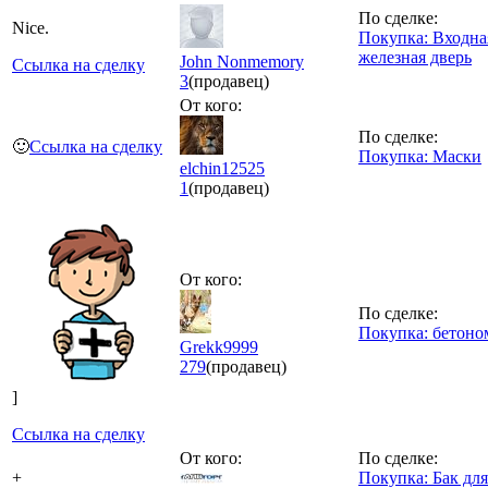
По сделке:
Nice.
Покупка: Входна
железная дверь
John Nonmemory
Ссылка на сделку
3
(продавец)
От кого:
По сделке:
🙂
Ссылка на сделку
Покупка: Маски
elchin12525
1
(продавец)
От кого:
По сделке:
Покупка: бетоно
Grekk9999
279
(продавец)
]
Ссылка на сделку
От кого:
По сделке:
+
Покупка: Бак дл