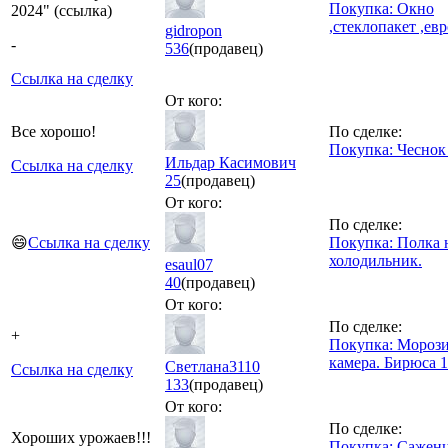
Покупка: Окно
2024" (ссылка)
,стеклопакет ,ев
gidropon
-
536
(продавец)
Ссылка на сделку
От кого:
Все хорошо!
По сделке:
Покупка: Чеснок
Ильдар Касимович
Ссылка на сделку
25
(продавец)
От кого:
По сделке:
😄
Ссылка на сделку
Покупка: Полка 
холодильник.
esaul07
40
(продавец)
От кого:
По сделке:
+
Покупка: Мороз
камера. Бирюса 1
Светлана3110
Ссылка на сделку
133
(продавец)
От кого:
По сделке:
Хороших урожаев!!!
Покупка: Сажен