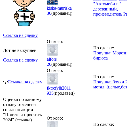
"Автомобиль"
kiska-muriska
деревянный,
36
(продавец)
производитель Pr
Ссылка на сделку
От кого:
По сделке:
Лот не выкуплен
Покупка: Мороз
бирюса
alfors
Ссылка на сделку
26
(продавец)
От кого:
По сделке:
🙂
Ссылка на сделку
Покупка: бочки 
метал. (целые,бе
fktrcfylh2011
935
(продавец)
Оценка по данному
отзыву отменена
согласно акции
"Понять и простить
От кого:
2024" (ссылка)
По сделке: