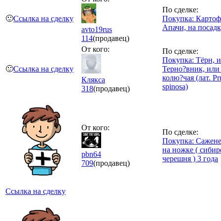
По сделке:
🙂
Ссылка на сделку
Покупка: Картоф
Апачи, на посад
avto19rus
114
(продавец)
От кого:
По сделке:
Покупка: Тёрн, 
🙂
Ссылка на сделку
Терно?вник, или
колю?чая (лат. Pr
Клякса
spinosa)
318
(продавец)
От кого:
По сделке:
Покупка: Сажен
на ножке ( сибир
pbn64
черешня ) 3 года
709
(продавец)
Ссылка на сделку