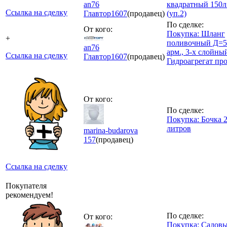
an76
квадратный 150л
Ссылка на сделку
Главтор
1607
(продавец)
(уп.2)
По сделке:
От кого:
Покупка: Шланг
+
поливочный Д=5/
an76
арм., 3-х слойны
Ссылка на сделку
Главтор
1607
(продавец)
Гидроагрегат пр
От кого:
По сделке:
Покупка: Бочка 
литров
marina-budarova
157
(продавец)
Ссылка на сделку
Покупателя
рекомендуем!
По сделке:
От кого:
Покупка: Садовы