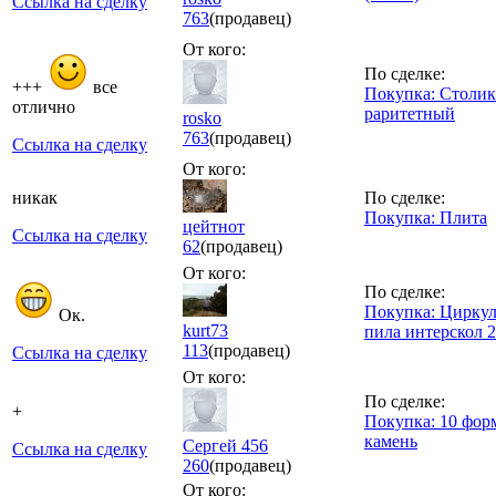
Ссылка на сделку
763
(продавец)
От кого:
По сделке:
+++
все
Покупка: Столик
отлично
раритетный
rosko
763
(продавец)
Ссылка на сделку
От кого:
никак
По сделке:
Покупка: Плита
цейтнот
Ссылка на сделку
62
(продавец)
От кого:
По сделке:
Покупка: Циркул
Ок.
kurt73
пила интерскол 2
113
(продавец)
Ссылка на сделку
От кого:
По сделке:
+
Покупка: 10 фор
камень
Сергей 456
Ссылка на сделку
260
(продавец)
От кого: