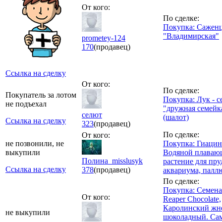
От кого:
По сделке:
Покупка: Сажен
"Владимирская"
prometey-124
170
(продавец)
Ссылка на сделку
От кого:
По сделке:
Покупатель за лотом
Покупка: Лук - с
не подъехал
"дружная семейк
селют
(шалот)
Ссылка на сделку
323
(продавец)
По сделке:
От кого:
не позвонили, не
Покупка: Гиацин
выкупили
Водяной плаваю
Полина_misslusyk
растение для пру
Ссылка на сделку
378
(продавец)
аквариума, палл
По сделке:
Покупка: Семена 
От кого:
Reaper Chocolate,
Каролинский жн
не выкупили
шоколадный. Са