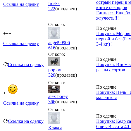
острый перец в м
froska
Ссылка на сделку
книге рекордов
222
(продавец)
Гиннесса.Eще бо
жгучесть!!!
От кого:
По сделке:
+++
Покупка: Мёдовы
пергой и без (Ра
angel99906
Ссылка на сделку
3-4 кг.) !
616
(продавец)
От кого:
По сделке:
🙂
Ссылка на сделку
Покупка: Ипомеи
pop.ov
разных сортов
320
(продавец)
От кого:
По сделке:
Покупка: Печь -
+
alex-borey
маленькая
366
(продавец)
Ссылка на сделку
От кого:
По сделке:
🙂
Ссылка на сделку
Покупка: Кедр с
6 лет. Высота 40 
Клякса