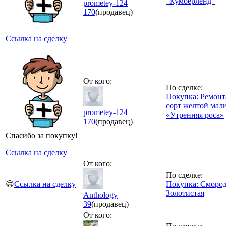
"Кумберленд"
prometey-124
170
(продавец)
Ссылка на сделку
От кого:
По сделке:
Покупка: Ремон
сорт желтой мал
prometey-124
«Утренняя роса»
170
(продавец)
Спасибо за покупку!
Ссылка на сделку
От кого:
По сделке:
😄
Ссылка на сделку
Покупка: Сморо
Золотистая
Anthology
39
(продавец)
От кого: