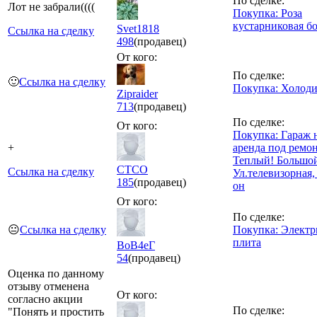
По сделке:
Лот не забрали((((
Покупка: Роза
кустарниковая б
Svet1818
Ссылка на сделку
498
(продавец)
От кого:
По сделке:
🙂
Ссылка на сделку
Покупка: Холод
Zipraider
713
(продавец)
По сделке:
От кого:
Покупка: Гараж н
+
аренда под ремон
Теплый! Большо
CTCO
Ссылка на сделку
Ул.телевизорная, 
185
(продавец)
он
От кого:
По сделке:
😐
Ссылка на сделку
Покупка: Электр
плита
ВоВ4еГ
54
(продавец)
Оценка по данному
отзыву отменена
От кого:
согласно акции
По сделке:
"Понять и простить