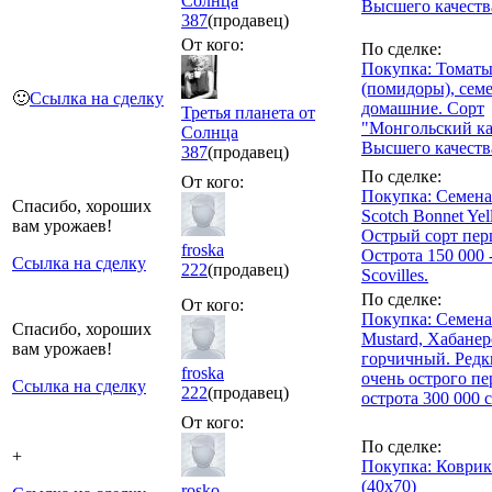
Солнца
Высшего качества
387
(продавец)
От кого:
По сделке:
Покупка: Томат
(помидоры), сем
🙂
Ссылка на сделку
домашние. Сорт
Третья планета от
"Монгольский ка
Солнца
Высшего качества
387
(продавец)
По сделке:
От кого:
Покупка: Семена
Спасибо, хороших
Scotch Bonnet Yel
вам урожаев!
Острый сорт пер
froska
Острота 150 000 
Ссылка на сделку
222
(продавец)
Scovilles.
По сделке:
От кого:
Покупка: Семена
Спасибо, хороших
Mustard, Хабанер
вам урожаев!
горчичный. Редк
froska
очень острого пе
Ссылка на сделку
222
(продавец)
острота 300 000 
От кого:
По сделке:
+
Покупка: Коври
(40х70)
rosko