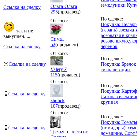
земклуники Куп
Ольга-Ольга
Ссылка на сделку
295
(продавец)
По сделке:
От кого:
Покупка: Пеларг
(герань) звездчат
так и не
розоватая в крап
выкуплен.....
Сима1
розовенькую,ук
52
(продавец)
черенок
Ссылка на сделку
От кого:
По сделке:
😉
Ссылка на сделку
Покупка: Брелок 
Valery Z
сигнализации.
115
(продавец)
От кого:
По сделке:
Покупка: Картоф
🙂
Ссылка на сделку
Латона селекцио
zhulick
крупная
107
(продавец)
От кого:
По сделке:
Покупка: Томат
🙂
Ссылка на сделку
(помидоры), сем
Третья планета от
домашние. Сорт 