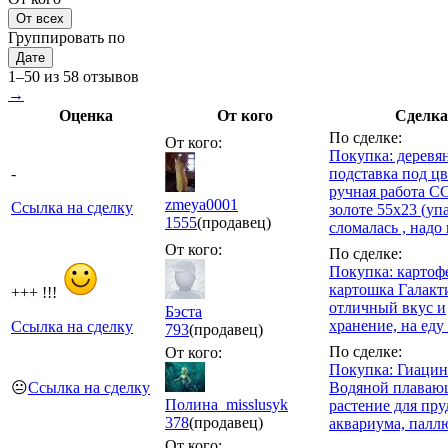
От всех
Группировать по
Дате
1–50 из 58 отзывов
→
Оценка
От кого
Сделка
По сделке:
От кого:
Покупка: деревя
-
подставка под ц
ручная работа С
zmeya0001
Ссылка на сделку
золоте 55х23 (упа
1555
(продавец)
сломалась , надо 
От кого:
По сделке:
Покупка: картоф
картошка Галакт
+++ !!!
отличный вкус и
Бэста
хранение, на еду
Ссылка на сделку
793
(продавец)
По сделке:
От кого:
Покупка: Гиацин
😐
Ссылка на сделку
Водяной плаваю
Полина_misslusyk
растение для пру
378
(продавец)
аквариума, палл
От кого: