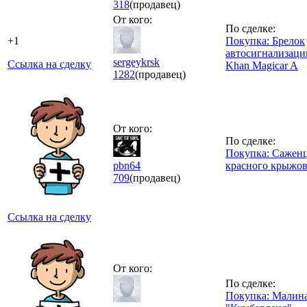
318
(продавец)
От кого:
По сделке:
+1
Покупка: Брелок
автосигнализации
sergeykrsk
Ссылка на сделку
Khan Magicar A
1282
(продавец)
От кого:
По сделке:
Покупка: Сажен
pbn64
красного крыжов
709
(продавец)
Ссылка на сделку
От кого:
По сделке:
Покупка: Малина