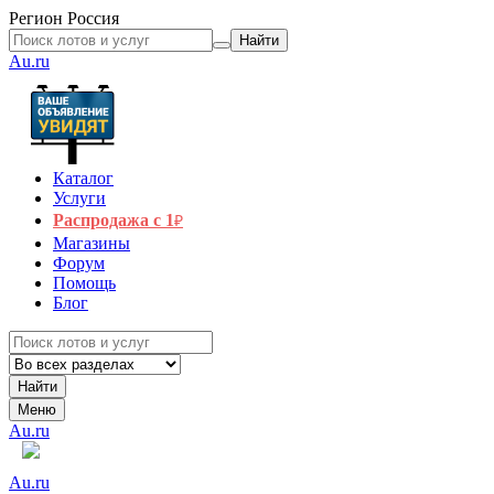
Регион
Россия
Найти
Au.ru
Каталог
Услуги
Распродажа с 1
₽
Магазины
Форум
Помощь
Блог
Найти
Меню
Au.ru
Au.ru