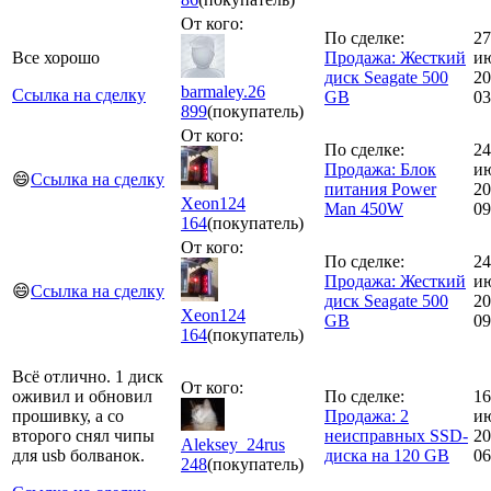
От кого:
По сделке:
27
Все хорошо
Продажа: Жесткий
и
диск Seagate 500
20
barmaley.26
Ссылка на сделку
GB
03
899
(покупатель)
От кого:
По сделке:
24
Продажа: Блок
и
😄
Ссылка на сделку
питания Power
20
Xeon124
Man 450W
09
164
(покупатель)
От кого:
По сделке:
24
Продажа: Жесткий
и
😄
Ссылка на сделку
диск Seagate 500
20
Xeon124
GB
09
164
(покупатель)
Всё отлично. 1 диск
От кого:
оживил и обновил
По сделке:
16
прошивку, а со
Продажа: 2
и
второго снял чипы
неисправных SSD-
20
Aleksey_24rus
для usb болванок.
диска на 120 GB
06
248
(покупатель)