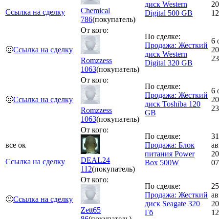
диск Western
20
Chemical
Ссылка на сделку
Digital 500 GB
12
786
(покупатель)
От кого:
По сделке:
6 
Продажа: Жесткий
🙂
Ссылка на сделку
20
диск Western
23
Romzzess
Digital 320 GB
1063
(покупатель)
От кого:
По сделке:
6 
Продажа: Жесткий
🙂
Ссылка на сделку
20
диск Toshiba 120
23
Romzzess
GB
1063
(покупатель)
От кого:
По сделке:
31
все ок
Продажа: Блок
ав
питания Power
20
DEAL24
Ссылка на сделку
Box 500W
07
112
(покупатель)
От кого:
По сделке:
25
Продажа: Жесткий
ав
🙂
Ссылка на сделку
диск Seagate 320
20
Zett65
Гб
12
86
(покупатель)