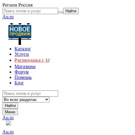
Регион
Россия
Найти
Au.ru
Каталог
Услуги
Распродажа с 1
₽
Магазины
Форум
Помощь
Блог
Найти
Меню
Au.ru
Au.ru