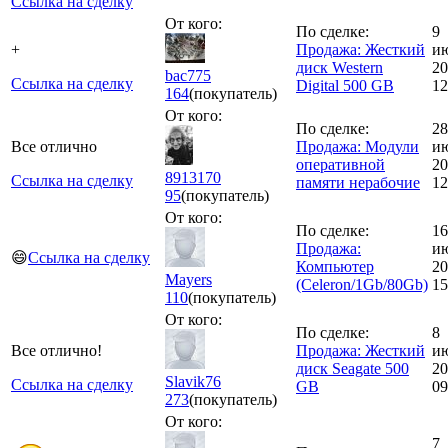
Ссылка на сделку
От кого:
По сделке:
9
+
Продажа: Жесткий
и
диск Western
20
bac775
Ссылка на сделку
Digital 500 GB
12
164
(покупатель)
От кого:
По сделке:
28
Все отлично
Продажа: Модули
и
оперативной
20
8913170
Ссылка на сделку
памяти нерабочие
12
95
(покупатель)
От кого:
По сделке:
16
Продажа:
и
😄
Ссылка на сделку
Компьютер
20
Mayers
(Celeron/1Gb/80Gb)
15
110
(покупатель)
От кого:
По сделке:
8
Все отлично!
Продажа: Жесткий
и
диск Seagate 500
20
Slavik76
Ссылка на сделку
GB
09
273
(покупатель)
От кого:
7