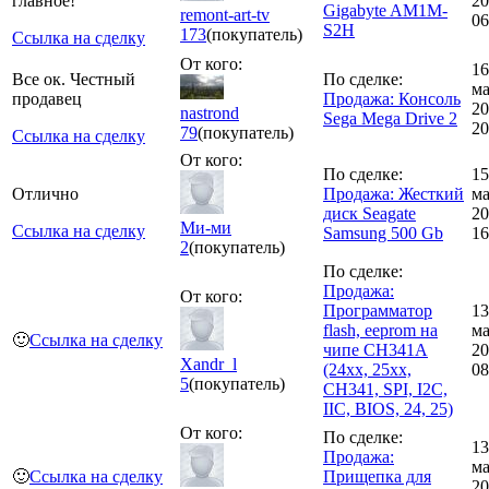
главное!
20
Gigabyte AM1M-
remont-art-tv
06
S2H
173
(покупатель)
Ссылка на сделку
От кого:
16
Все ок. Честный
По сделке:
ма
продавец
Продажа: Консоль
20
nastrond
Sega Mega Drive 2
20
79
(покупатель)
Ссылка на сделку
От кого:
По сделке:
15
Отлично
Продажа: Жесткий
ма
диск Seagate
20
Ми-ми
Ссылка на сделку
Samsung 500 Gb
16
2
(покупатель)
По сделке:
Продажа:
От кого:
Программатор
13
flash, eeprom на
ма
🙂
Ссылка на сделку
чипе CH341A
20
Xandr_l
(24xx, 25xx,
08
5
(покупатель)
CH341, SPI, I2C,
IIC, BIOS, 24, 25)
От кого:
По сделке:
13
Продажа:
ма
🙂
Ссылка на сделку
Прищепка для
20