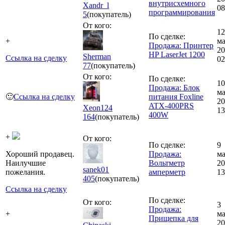
внутрисхемного
Xandr_l
08
программирования
5
(покупатель)
От кого:
12
По сделке:
+
ма
Продажа: Принтер
20
HP LaserJet 1200
Sherman
Ссылка на сделку
02
77
(покупатель)
От кого:
По сделке:
10
Продажа: Блок
ма
🙂
Ссылка на сделку
питания Foxline
20
ATX-400PRS
Xeon124
13
400W
164
(покупатель)
+
От кого:
По сделке:
9
Хороший продавец.
Продажа:
ма
Наилучшие
Вольтметр
20
sanek01
пожелания.
амперметр
13
405
(покупатель)
Ссылка на сделку
По сделке:
От кого:
3
Продажа:
+
ма
Прищепка для
20