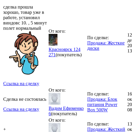
сделка прошла
хорошо, товар уже в
работе, установил
виндовс 10. , 5 минут
полет нормальный
От кого:
12
По сделке:
де
Продажа: Жесткие
20
диски
Красноярск 124
13
271
(покупатель)
Ссылка на сделку
От кого:
По сделке:
16
Сделка не состоялась
Продажа: Блок
ок
питания Power
20
Вадим Ефименко
Ссылка на сделку
Box 500W
08
6
(покупатель)
От кого:
По сделке:
13
+
Продажа: Жесткий
ок