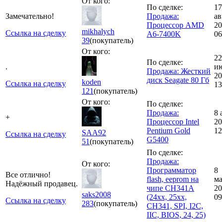
От кого:
По сделке:
17
Замечательно!
Продажа:
ав
Процессор AMD
20
mikhalych
Ссылка на сделку
A6-7400K
06
39
(покупатель)
От кого:
22
По сделке:
.
и
Продажа: Жесткий
20
диск Seagate 80 Гб
koden
Ссылка на сделку
13
121
(покупатель)
От кого:
По сделке:
Продажа:
8 
+
Процессор Intel
20
Pentium Gold
12
SAA92
Ссылка на сделку
G5400
51
(покупатель)
По сделке:
Продажа:
От кого:
Программатор
8
Все отлично!
flash, eeprom на
ма
Надёжный продавец.
чипе CH341A
20
saks2008
(24xx, 25xx,
09
Ссылка на сделку
283
(покупатель)
CH341, SPI, I2C,
IIC, BIOS, 24, 25)