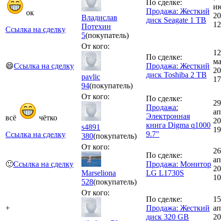
По сделке:
и
Продажа: Жесткий
ок
20
Владислав
диск Seagate 1 TB
12
Потехин
Ссылка на сделку
5
(покупатель)
От кого:
12
По сделке:
ма
😄
Ссылка на сделку
Продажа: Жесткий
20
диск Toshiba 2 TB
pavlic
17
94
(покупатель)
От кого:
По сделке:
29
Продажа:
ап
Электронная
всё
чётко
20
книга Digma q1000
s4891
19
9.7"
Ссылка на сделку
380
(покупатель)
От кого:
26
По сделке:
ап
🙂
Ссылка на сделку
Продажа: Монитор
20
Marseliona
LG L1730S
10
528
(покупатель)
От кого:
По сделке:
15
+
Продажа: Жесткий
ап
диск 320 GB
20