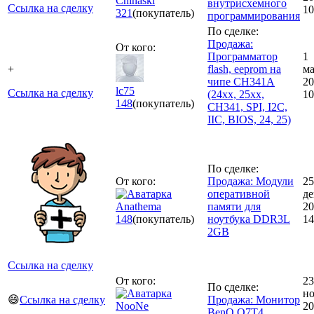
Chinaski
внутрисхемного
Ссылка на сделку
10
321
(покупатель)
программирования
По сделке:
Продажа:
От кого:
Программатор
1
+
flash, eeprom на
ма
чипе CH341A
20
lc75
Ссылка на сделку
(24xx, 25xx,
10
148
(покупатель)
CH341, SPI, I2C,
IIC, BIOS, 24, 25)
По сделке:
От кого:
Продажа: Модули
25
оперативной
де
Anathema
памяти для
20
148
(покупатель)
ноутбука DDR3L
14
2GB
Ссылка на сделку
От кого:
23
По сделке:
но
😄
Ссылка на сделку
Продажа: Монитор
NooNe
20
BenQ Q7T4