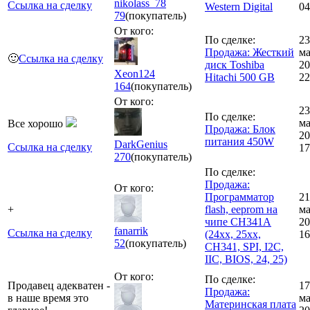
nikolass_78
Ссылка на сделку
Western Digital
04
79
(покупатель)
От кого:
По сделке:
23
Продажа: Жесткий
ма
🙂
Ссылка на сделку
диск Toshiba
20
Xeon124
Hitachi 500 GB
22
164
(покупатель)
От кого:
23
По сделке:
ма
Все хорошо
Продажа: Блок
20
питания 450W
DarkGenius
Ссылка на сделку
17
270
(покупатель)
По сделке:
Продажа:
От кого:
Программатор
21
+
flash, eeprom на
ма
чипе CH341A
20
fanarrik
Ссылка на сделку
(24xx, 25xx,
16
52
(покупатель)
CH341, SPI, I2C,
IIC, BIOS, 24, 25)
От кого:
По сделке:
Продавец адекватен -
17
Продажа:
в наше время это
ма
Материнская плата