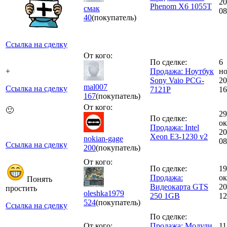
20
Phenom X6 1055T
смак
08
40
(покупатель)
Ссылка на сделку
От кого:
По сделке:
6
+
Продажа: Ноутбук
но
Sony Vaio PCG-
20
mal007
Ссылка на сделку
7121P
16
167
(покупатель)
От кого:
🙂
29
По сделке:
ок
Продажа: Intel
20
Xeon E3-1230 v2
nokian-gage
08
Ссылка на сделку
200
(покупатель)
От кого:
По сделке:
19
Продажа:
ок
Понять
Видеокарта GTS
20
простить
oleshka1979
250 1GB
12
524
(покупатель)
Ссылка на сделку
По сделке:
От кого:
Продажа: Модули
11