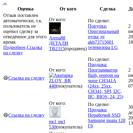
→
Оценка
От кого
Сделка
Д
Отзыв поставлен
От кого:
автоматически, т.к.
По сделке:
пользователь не
Покупка:
2
оценил сделку за
Оригинальный
и
отведённое для этого
пульт ду
20
Arena88
время.
akb73715601
18
ДЕТАЛИ
Подробнее
.
Ссылка
телевизора LG
ТВ
2315
(продавец)
на сделку
По сделке:
Продажа:
От кого:
Программатор
2
flash, eeprom на
и
😄
Ссылка на сделку
ZLOY_BR
чипе CH341A
20
440
(покупатель)
(24xx, 25xx,
07
CH341, SPI, I2C,
IIC, BIOS, 24, 25)
От кого:
По сделке:
30
Продажа:
де
😄
Ссылка на сделку
Нерабочий SSD
20
Samsung msata 128
mcl_mcl
13
Гб
530
(покупатель)