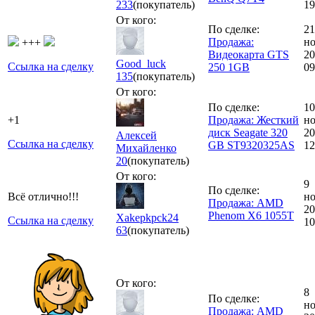
233
(покупатель)
19
От кого:
По сделке:
21
Продажа:
но
+++
Видеокарта GTS
20
Good_luck
Ссылка на сделку
250 1GB
09
135
(покупатель)
От кого:
По сделке:
10
+1
Продажа: Жесткий
но
диск Seagate 320
20
Алексей
Ссылка на сделку
GB ST9320325AS
12
Михайленко
20
(покупатель)
От кого:
9
По сделке:
Всё отлично!!!
но
Продажа: AMD
20
Phenom X6 1055T
Xakepkpck24
Ссылка на сделку
10
63
(покупатель)
От кого:
8
По сделке:
но
Продажа: AMD