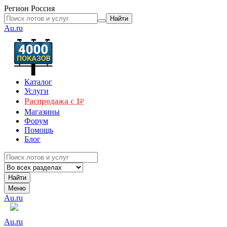
Регион
Россия
Найти
Au.ru
Каталог
Услуги
Распродажа с 1
₽
Магазины
Форум
Помощь
Блог
Найти
Меню
Au.ru
Au.ru