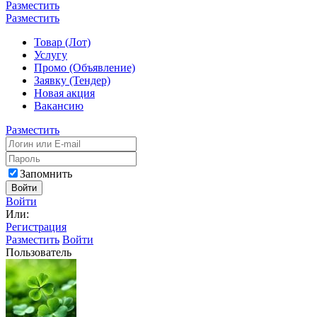
Разместить
Разместить
Товар (Лот)
Услугу
Промо (Объявление)
Заявку (Тендер)
Новая акция
Вакансию
Разместить
Запомнить
Войти
Войти
Или:
Регистрация
Разместить
Войти
Пользователь