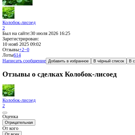
Колобок-лисоед
2
Был на сайте:
30 июля 2026 16:25
Зарегистрирован:
10 нояб 2025 09:02
Отзывы
+2
−0
Лоты
61
4
Написать сообщение
Добавить в избранное
В чёрный список
В с
Отзывы о сделках Колобок-лисоед
Колобок-лисоед
2
Оценка
Отрицательная
От кого
От всех