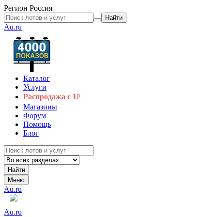
Регион
Россия
Найти
Au.ru
Каталог
Услуги
Распродажа с 1
₽
Магазины
Форум
Помощь
Блог
Найти
Меню
Au.ru
Au.ru