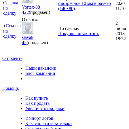
Ссылка
прозрачное 10 мм в размер
2020
Vortex-88
на
(140x80)
11:10
422
(продавец)
сделку
От кого:
2
+
Ссылка
По сделке:
июля
на
Покупка: штакетник
2018
сделку
slavak
18:32
42
(продавец)
О проекте
Наши вакансии
Блог компании
Помощь
Как купить
Как продать
Увеличить продажи
Импорт лотов
Как заплатить за товар?
Отзывы и рейтинг