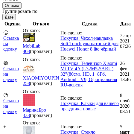
От всех
Группировать по
Дате
Оценка
От кого
Сделка
Дата
От кого:
🙂
По сделке:
7 апр
Ссылка
Покупка: Чехол-накладка
2021
на
Soft Touch ультратонкий для
MobiLab
07:26
сделку
Huawei Honor 8 lite чёрный
403
(продавец)
По сделке:
От кого:
😄
Покупка: Телевизор Xiaomi
26
Ссылка
Mi TV 4A (L32M5-5ARU),
фев
на
32"(80см), HD, 1+8Гб,
2021
XIAOMIYOUPIN
сделку
Android TV9, Официальная
13:46
258
(продавец)
RU-версия
От кого:
😐
8
По сделке:
Ссылка
нояб
Покупка: Клыки для вашего
на
2020
праздника новые
МарикаБро
сделку
08:51
333
(продавец)
От кого:
+
По сделке:
5
Покупка: Стекло
март