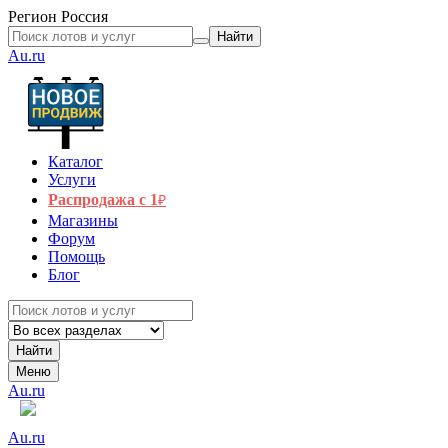
Регион
Россия
Найти
Au.ru
Каталог
Услуги
Распродажа с 1
₽
Магазины
Форум
Помощь
Блог
Найти
Меню
Au.ru
Au.ru