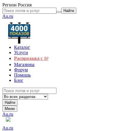
Регион
Россия
Найти
Au.ru
Каталог
Услуги
Распродажа с 1
₽
Магазины
Форум
Помощь
Блог
Найти
Меню
Au.ru
Au.ru