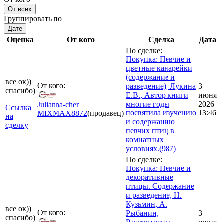
От всех
Группировать по
Дате
Оценка
От кого
Сделка
Дата
По сделке:
Покупка: Певчие и
цветные канарейки
(содержание и
все ок))
От кого:
разведение), Лукина
3
спасибо)
Е.В., Автор книги
июня
многие годы
2026
Julianna-cher
Ссылка
посвятила изучению
13:46
MIXMAX
8872
(продавец)
на
и содержанию
сделку
певчих птиц в
комнатных
условиях.(987)
По сделке:
Покупка: Певчие и
декоративные
птицы. Содержание
и разведение, Н.
Кузьмин, А.
все ок))
От кого:
Рыбанин,
3
спасибо)
Рассмотрены
июня