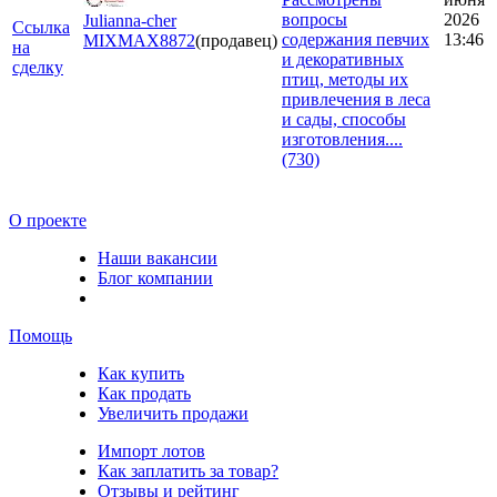
вопросы
2026
Julianna-cher
Ссылка
содержания певчих
13:46
MIXMAX
8872
(продавец)
на
и декоративных
сделку
птиц, методы их
привлечения в леса
и сады, способы
изготовления....
(730)
О проекте
Наши вакансии
Блог компании
Помощь
Как купить
Как продать
Увеличить продажи
Импорт лотов
Как заплатить за товар?
Отзывы и рейтинг